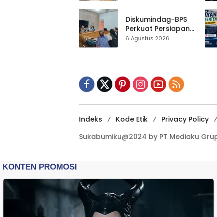
Al-Fath Punya
Gedung Baru,
Hampir 500 Koleksi
Diskumindag-BPS
Dipisahkan
Perkuat Persiapan
Sensus Ekonomi,
6 Agustus 2026
Pelaku Usaha
Sukabumi Diminta
Terbuka Beri Data
Indeks
Kode Etik
Privacy Policy
Sukabumiku@2024 by PT Mediaku Grup