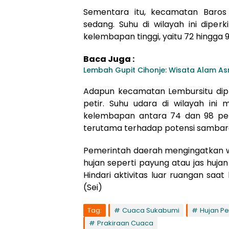
Sementara itu, kecamatan Baros 
sedang. Suhu di wilayah ini diper
kelembapan tinggi, yaitu 72 hingga 
Baca Juga :
Lembah Gupit Cihonje: Wisata Alam As
Adapun kecamatan Lembursitu dip
petir. Suhu udara di wilayah ini
kelembapan antara 74 dan 98 per
terutama terhadap potensi sambara
Pemerintah daerah mengingatkan 
hujan seperti payung atau jas hujan 
Hindari aktivitas luar ruangan saat
(Sei)
Tag:
Cuaca Sukabumi
Hujan Pet
Prakiraan Cuaca