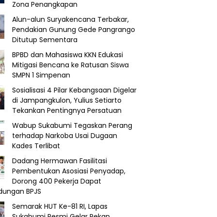
Zona Penangkapan
Alun-alun Suryakencana Terbakar,
Pendakian Gunung Gede Pangrango
Ditutup Sementara
BPBD dan Mahasiswa KKN Edukasi
Mitigasi Bencana ke Ratusan Siswa
SMPN 1 Simpenan
Sosialisasi 4 Pilar Kebangsaan Digelar
di Jampangkulon, Yulius Setiarto
Tekankan Pentingnya Persatuan
Wabup Sukabumi Tegaskan Perang
terhadap Narkoba Usai Dugaan
Kades Terlibat
Dadang Hermawan Fasilitasi
Pembentukan Asosiasi Penyadap,
Dorong 400 Pekerja Dapat
ndungan BPJS
Semarak HUT Ke-81 RI, Lapas
Sukabumi Resmi Gelar Pekan