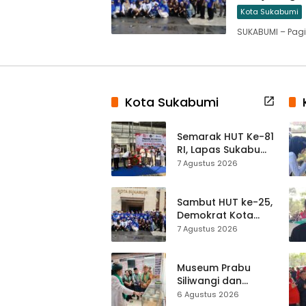
Kota Sukabumi
SUKABUMI – Pagi
Kota Sukabumi
Semarak HUT Ke-81
RI, Lapas Sukabumi
Resmi Gelar Pekan
7 Agustus 2026
Olahraga dan
Lomba Tradisional
Sambut HUT ke-25,
Demokrat Kota
Sukabumi
7 Agustus 2026
Gelorakan
Gerakan Indonesia
ASRI Lewat Aksi
Museum Prabu
Bersih Masjid
Siliwangi dan
Agung
Museum Keramik
6 Agustus 2026