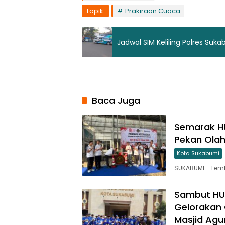
Topik:
Prakiraan Cuaca
Jadwal SIM Keliling Polres Suk
Baca Juga
Semarak HU
Pekan Olah
Kota Sukabumi
SUKABUMI – Lem
Sambut HU
Gelorakan 
Masjid Agu