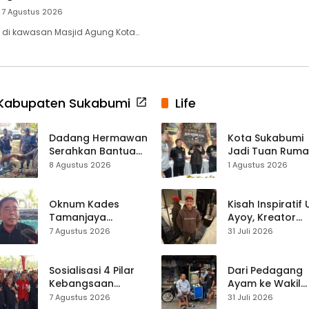
7 Agustus 2026
 di kawasan Masjid Agung Kota…
Kabupaten Sukabumi
Life
Dadang Hermawan
Kota Sukabumi
Serahkan Bantuan
Jadi Tuan Rum
Seragam
Kontes Batu Aki
8 Agustus 2026
1 Agustus 2026
Paskibraka
Nasional
Kecamatan
Ciracap
Oknum Kades
Kisah Inspiratif
Tamanjaya
Ayoy, Kreator
Terjerat Kasus
TikTok Asal
7 Agustus 2026
31 Juli 2026
Narkoba, Paoji
Sukabumi yang
Nurjaman Minta
Ubah Nasib Lew
Seleksi Calon
Live Streaming
Sosialisasi 4 Pilar
Dari Pedagang
Kades Diperketat
Kebangsaan
Ayam ke Wakil
Digelar di
Ketua DPRD, H.
7 Agustus 2026
31 Juli 2026