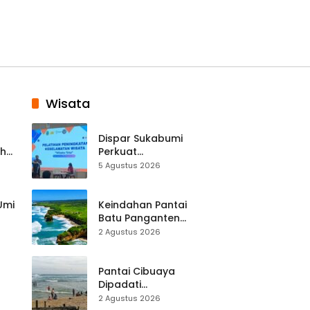
Wisata
Dispar Sukabumi
ah
Perkuat
k
Keselamatan
5 Agustus 2026
Destinasi, SDM
Pariwisata Dibekali
Mitigasi hingga
 Umi
Keindahan Pantai
Teknik Evakuasi
Batu Panganten
Mulai Dilirik
2 Agustus 2026
Wisatawan Lokal
at
dan Luar Daerah
Pantai Cibuaya
Dipadati
Wisatawan,
2 Agustus 2026