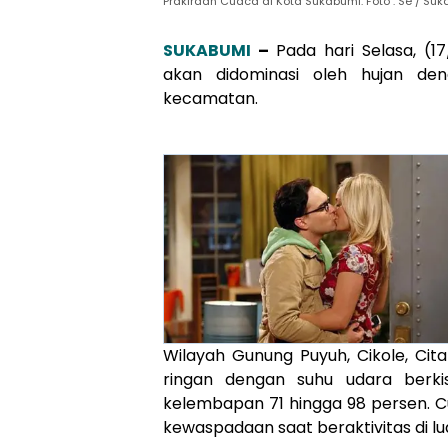
Prakiraan Cuaca di Kota Sukabumi. Foto : Se / Suk
SUKABUMI
–
Pada hari Selasa, (1
akan didominasi oleh hujan den
kecamatan.
Wilayah Gunung Puyuh, Cikole, Ci
ringan dengan suhu udara berki
kelembapan 71 hingga 98 persen. C
kewaspadaan saat beraktivitas di lu