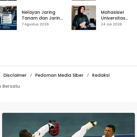
Jampangkulon,
Usep Kenang
Yulius Setiarto
Perjalanan Hidu
Tekankan
Pasar Cisaat
Nelayan Jaring
Mahasiswi
Pentingnya
Tanam dan Jaring
Universitas
Persatuan
Obor
Muhammadiyah
7 Agustus 2026
24 Juli 2026
Ujunggenteng
Sukabumi Raih
Sepakat Atur Zona
Juara II Kompeti
Penangkapan
Media
Pembelajaran
Digital Tingkat
Internasional
Disclaimer
Pedoman Media Siber
Redaksi
 Bersatu