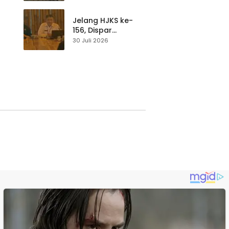
Balawista Ingatkan
p di
Pengunjung Tetap
Waspada
Jelang HJKS ke-
156, Dispar
Kabupaten
30 Juli 2026
Sukabumi Perkuat
si
Promosi Wisata
Lewat Publikasi
Digital