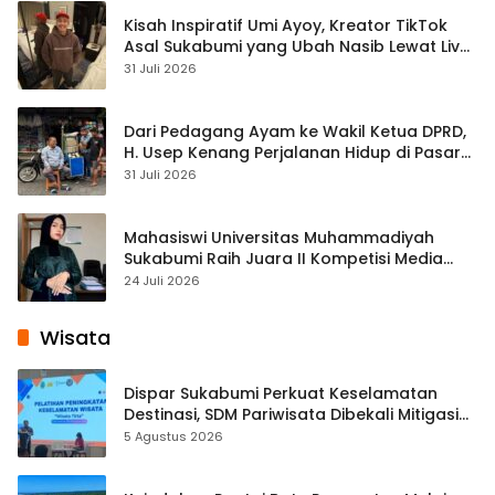
Kisah Inspiratif Umi Ayoy, Kreator TikTok
Asal Sukabumi yang Ubah Nasib Lewat Live
Streaming
31 Juli 2026
Dari Pedagang Ayam ke Wakil Ketua DPRD,
H. Usep Kenang Perjalanan Hidup di Pasar
Cisaat
31 Juli 2026
Mahasiswi Universitas Muhammadiyah
Sukabumi Raih Juara II Kompetisi Media
Pembelajaran Digital Tingkat Internasional
24 Juli 2026
Wisata
Dispar Sukabumi Perkuat Keselamatan
Destinasi, SDM Pariwisata Dibekali Mitigasi
hingga Teknik Evakuasi
5 Agustus 2026