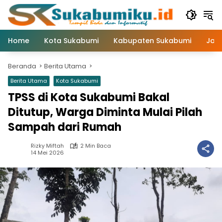
Langsung
ke
konten
Home
Kota Sukabumi
Kabupaten Sukabumi
Jaw
Beranda
Berita Utama
Berita Utama
Kota Sukabumi
TPSS di Kota Sukabumi Bakal
Ditutup, Warga Diminta Mulai Pilah
Sampah dari Rumah
Rizky Miftah
2 Min Baca
14 Mei 2026