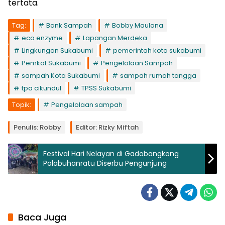
tertata.
Tag:
Bank Sampah
Bobby Maulana
eco enzyme
Lapangan Merdeka
Lingkungan Sukabumi
pemerintah kota sukabumi
Pemkot Sukabumi
Pengelolaan Sampah
sampah Kota Sukabumi
sampah rumah tangga
tpa cikundul
TPSS Sukabumi
Topik:
Pengelolaan sampah
Penulis: Robby
Editor: Rizky Miftah
Festival Hari Nelayan di Gadobangkong
Palabuhanratu Diserbu Pengunjung
Baca Juga