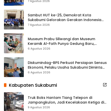
Tradisional
7 Agustus 2026
Sambut HUT ke-25, Demokrat Kota
Sukabumi Gelorakan Gerakan Indonesia
ASRI Lewat Aksi Bersih Masjid Agung
7 Agustus 2026
Museum Prabu Siliwangi dan Museum
Keramik Al-Fath Punya Gedung Baru,
Hampir 500 Koleksi Dipisahkan
6 Agustus 2026
Diskumindag-BPS Perkuat Persiapan Sensus
Ekonomi, Pelaku Usaha Sukabumi Diminta
Terbuka Beri Data
6 Agustus 2026
Kabupaten Sukabumi
Truk Boks Hantam Tiang Telepon di
Jampangkulon, Jadi Kecelakaan Ketiga di
Titik yang Sama
9 Agustus 2026