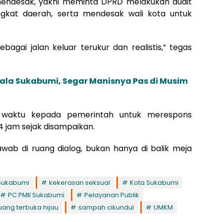
 mendesak, yakni meminta DPRD melakukan audit
ngkat daerah, serta mendesak wali kota untuk
agai jalan keluar terukur dan realistis,” tegas
la Sukabumi, Segar Manisnya Pas di Musim
 waktu kepada pemerintah untuk merespons
 jam sejak disampaikan.
ab di ruang dialog, bukan hanya di balik meja
Sukabumi
kekerasan seksual
Kota Sukabumi
PC PMII Sukabumi
Pelayanan Publik
uang terbuka hijau
sampah cikundul
UMKM