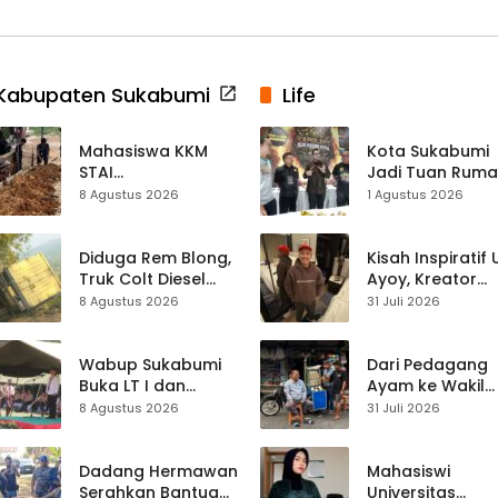
Kabupaten Sukabumi
Life
Mahasiswa KKM
Kota Sukabumi
STAI
Jadi Tuan Rum
Palabuhanratu
Kontes Batu Aki
8 Agustus 2026
1 Agustus 2026
Gotong Royong
Nasional
Perbaiki Akses
Jalan Majelis Ta’lim
Diduga Rem Blong,
Kisah Inspiratif
di Sagaranten
Truk Colt Diesel
Ayoy, Kreator
Terperosok di Jalur
TikTok Asal
8 Agustus 2026
31 Juli 2026
Cikidang–
Sukabumi yang
Palabuhanratu
Ubah Nasib Lew
Live Streaming
Wabup Sukabumi
Dari Pedagang
Buka LT I dan
Ayam ke Wakil
KANIRA, Tekankan
Ketua DPRD, H.
8 Agustus 2026
31 Juli 2026
Pramuka sebagai
Usep Kenang
Wadah
Perjalanan Hidu
Pembentukan
Pasar Cisaat
Dadang Hermawan
Mahasiswi
Karakter
Serahkan Bantuan
Universitas