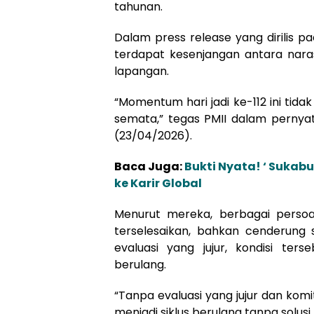
tahunan.
Dalam press release yang dirilis 
terdapat kesenjangan antara nara
lapangan.
“Momentum hari jadi ke-112 ini tid
semata,” tegas PMII dalam pernyat
(23/04/2026).
Baca Juga:
Bukti Nyata! ‘ Sukab
ke Karir Global
Menurut mereka, berbagai perso
terselesaikan, bahkan cenderung
evaluasi yang jujur, kondisi ter
berulang.
“Tanpa evaluasi yang jujur dan ko
menjadi siklus berulang tanpa solusi