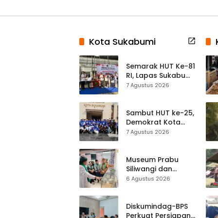
Kota Sukabumi
Semarak HUT Ke-81
RI, Lapas Sukabumi
Resmi Gelar Pekan
7 Agustus 2026
Olahraga dan
Lomba Tradisional
Sambut HUT ke-25,
Demokrat Kota
Sukabumi
7 Agustus 2026
Gelorakan
Gerakan Indonesia
ASRI Lewat Aksi
Museum Prabu
Bersih Masjid
Siliwangi dan
Agung
Museum Keramik
6 Agustus 2026
Al-Fath Punya
Gedung Baru,
Hampir 500 Koleksi
Diskumindag-BPS
Dipisahkan
Perkuat Persiapan