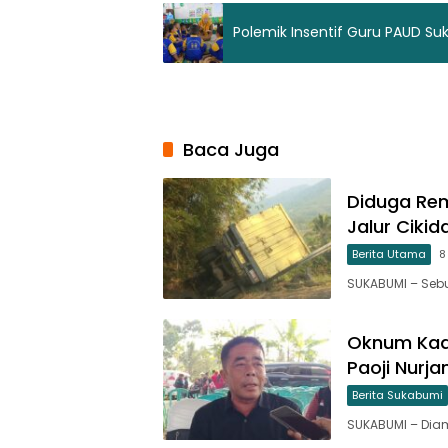
Polemik Insentif Guru PAUD Su
Baca Juga
Diduga Rem
Jalur Ciki
Berita Utama
8
SUKABUMI – Sebu
Oknum Kade
Paoji Nurj
Berita Sukabumi
SUKABUMI – Di