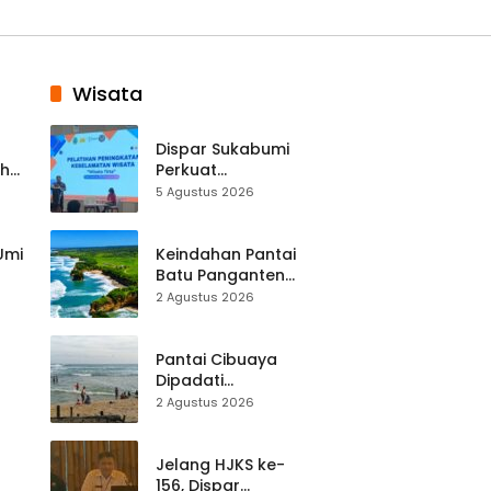
Wisata
Dispar Sukabumi
ah
Perkuat
k
Keselamatan
5 Agustus 2026
Destinasi, SDM
Pariwisata Dibekali
Mitigasi hingga
 Umi
Keindahan Pantai
Teknik Evakuasi
Batu Panganten
Mulai Dilirik
2 Agustus 2026
Wisatawan Lokal
at
dan Luar Daerah
Pantai Cibuaya
Dipadati
Wisatawan,
2 Agustus 2026
Balawista Ingatkan
p di
Pengunjung Tetap
Waspada
Jelang HJKS ke-
156, Dispar