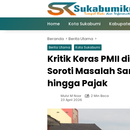
Langsung
ke
konten
Home
Kota Sukabumi
Kabupate
Beranda
Berita Utama
Berita Utama
Kota Sukabumi
Kritik Keras PMII 
Soroti Masalah S
hingga Pajak
Mulvi M Noor
2 Min Baca
23 April 2026