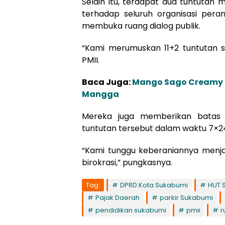
Selain itu, terdapat dua tuntutan
terhadap seluruh organisasi pera
membuka ruang dialog publik.
“Kami merumuskan 11+2 tuntutan seb
PMII.
Baca Juga:
Mango Sago Creamy a
Mangga
Mereka juga memberikan batas
tuntutan tersebut dalam waktu 7×24
“Kami tunggu keberaniannya menjaw
birokrasi,” pungkasnya.
Tag:
DPRD Kota Sukabumi
HUT 
Pajak Daerah
parkir Sukabumi
pendidikan sukabumi
pmii
r