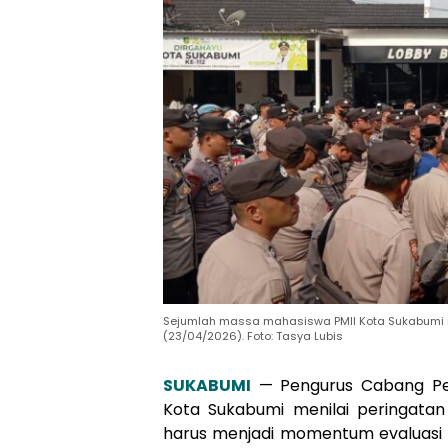
Sejumlah massa mahasiswa PMII Kota Sukabumi me
(23/04/2026). Foto: Tasya Lubis
SUKABUMI
— Pengurus Cabang Per
Kota Sukabumi menilai peringatan
harus menjadi momentum evaluasi 