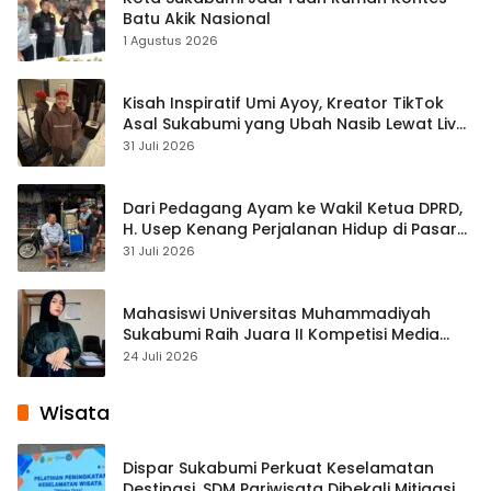
Batu Akik Nasional
1 Agustus 2026
Kisah Inspiratif Umi Ayoy, Kreator TikTok
Asal Sukabumi yang Ubah Nasib Lewat Live
Streaming
31 Juli 2026
Dari Pedagang Ayam ke Wakil Ketua DPRD,
H. Usep Kenang Perjalanan Hidup di Pasar
Cisaat
31 Juli 2026
Mahasiswi Universitas Muhammadiyah
Sukabumi Raih Juara II Kompetisi Media
Pembelajaran Digital Tingkat Internasional
24 Juli 2026
Wisata
Dispar Sukabumi Perkuat Keselamatan
Destinasi, SDM Pariwisata Dibekali Mitigasi