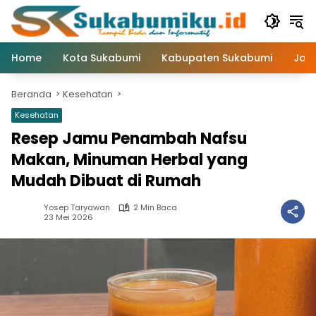
Langsung
ke
konten
Home
Kota Sukabumi
Kabupaten Sukabumi
Jaw
Beranda
Kesehatan
Kesehatan
Resep Jamu Penambah Nafsu
Makan, Minuman Herbal yang
Mudah Dibuat di Rumah
Yosep Taryawan
2 Min Baca
23 Mei 2026