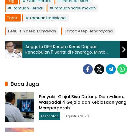
Tag:
Obat Herbal
Ramuan Alami
Ramuan Herbal
ramuan nafsu makan
Topik:
ramuan tradisional
Penulis: Yosep Taryawan
Editor: Asep Hendrayana
Anggota DPR Kecam Keras Dugaan
Pencabulan 11 Santri di Ponorogo, Minta
Pelaku Dihukum Maksimal
Baca Juga
Penyakit Ginjal Bisa Datang Diam-diam,
Waspadai 4 Gejala dan Kebiasaan yang
Memperparah
Kesehatan
5 Agustus 2026