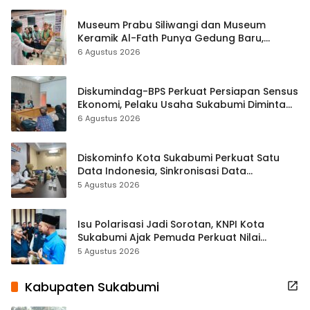
Museum Prabu Siliwangi dan Museum
Keramik Al-Fath Punya Gedung Baru,
Hampir 500 Koleksi Dipisahkan
6 Agustus 2026
Diskumindag-BPS Perkuat Persiapan Sensus
Ekonomi, Pelaku Usaha Sukabumi Diminta
Terbuka Beri Data
6 Agustus 2026
Diskominfo Kota Sukabumi Perkuat Satu
Data Indonesia, Sinkronisasi Data
Kewilayahan Dikebut
5 Agustus 2026
Isu Polarisasi Jadi Sorotan, KNPI Kota
Sukabumi Ajak Pemuda Perkuat Nilai
Kebangsaan
5 Agustus 2026
Kabupaten Sukabumi