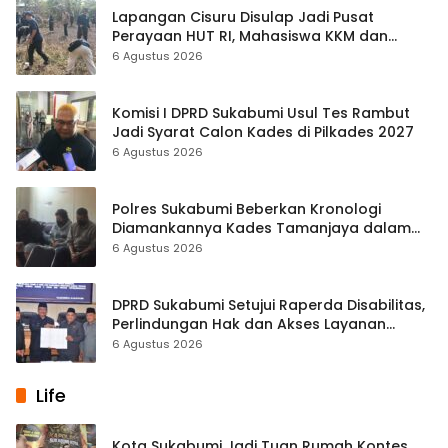
Lapangan Cisuru Disulap Jadi Pusat
Perayaan HUT RI, Mahasiswa KKM dan
Warga Satukan Tenaga
6 Agustus 2026
Komisi I DPRD Sukabumi Usul Tes Rambut
Jadi Syarat Calon Kades di Pilkades 2027
6 Agustus 2026
Polres Sukabumi Beberkan Kronologi
Diamankannya Kades Tamanjaya dalam
Kasus Sabu
6 Agustus 2026
DPRD Sukabumi Setujui Raperda Disabilitas,
Perlindungan Hak dan Akses Layanan
Diperkuat
6 Agustus 2026
Life
Kota Sukabumi Jadi Tuan Rumah Kontes