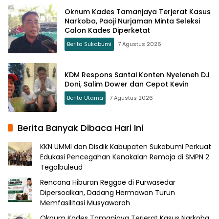
Oknum Kades Tamanjaya Terjerat Kasus
Narkoba, Paoji Nurjaman Minta Seleksi
Calon Kades Diperketat
Berita Sukabumi
7 Agustus 2026
KDM Respons Santai Konten Nyeleneh DJ
Doni, Salim Dower dan Cepot Kevin
Berita Utama
7 Agustus 2026
Berita Banyak Dibaca Hari Ini
KKN UMMI dan Disdik Kabupaten Sukabumi Perkuat
Edukasi Pencegahan Kenakalan Remaja di SMPN 2
Tegalbuleud
Rencana Hiburan Reggae di Purwasedar
Dipersoalkan, Dadang Hermawan Turun
Memfasilitasi Musyawarah
Oknum Kades Tamanjaya Terjerat Kasus Narkoba,