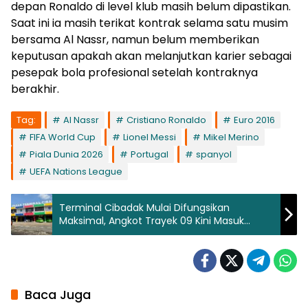
depan Ronaldo di level klub masih belum dipastikan.
Saat ini ia masih terikat kontrak selama satu musim
bersama Al Nassr, namun belum memberikan
keputusan apakah akan melanjutkan karier sebagai
pesepak bola profesional setelah kontraknya
berakhir.
Tag:
Al Nassr
Cristiano Ronaldo
Euro 2016
FIFA World Cup
Lionel Messi
Mikel Merino
Piala Dunia 2026
Portugal
spanyol
UEFA Nations League
Terminal Cibadak Mulai Difungsikan
Maksimal, Angkot Trayek 09 Kini Masuk
Terminal
Baca Juga