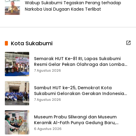
Wabup Sukabumi Tegaskan Perang terhadap
Narkoba Usai Dugaan Kades Terlibat
Kota Sukabumi
Semarak HUT Ke-81 RI, Lapas Sukabumi
Resmi Gelar Pekan Olahraga dan Lomba
Tradisional
7 Agustus 2026
Sambut HUT ke-25, Demokrat Kota
Sukabumi Gelorakan Gerakan Indonesia
ASRI Lewat Aksi Bersih Masjid Agung
7 Agustus 2026
Museum Prabu Siliwangi dan Museum
Keramik Al-Fath Punya Gedung Baru,
Hampir 500 Koleksi Dipisahkan
6 Agustus 2026