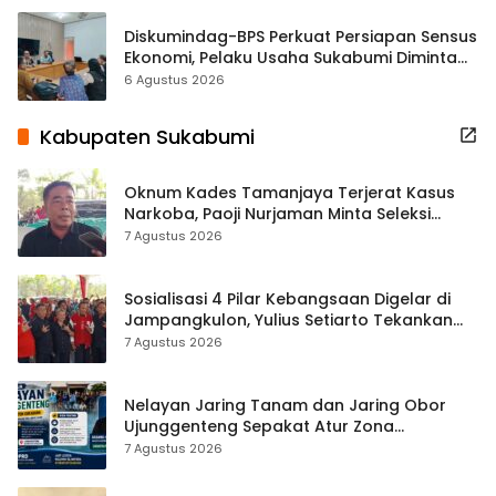
Diskumindag-BPS Perkuat Persiapan Sensus
Ekonomi, Pelaku Usaha Sukabumi Diminta
Terbuka Beri Data
6 Agustus 2026
Kabupaten Sukabumi
Oknum Kades Tamanjaya Terjerat Kasus
Narkoba, Paoji Nurjaman Minta Seleksi
Calon Kades Diperketat
7 Agustus 2026
Sosialisasi 4 Pilar Kebangsaan Digelar di
Jampangkulon, Yulius Setiarto Tekankan
Pentingnya Persatuan
7 Agustus 2026
Nelayan Jaring Tanam dan Jaring Obor
Ujunggenteng Sepakat Atur Zona
Penangkapan
7 Agustus 2026