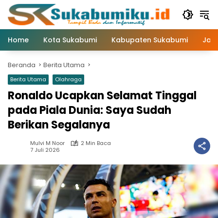
Langsung
ke
konten
Home
Kota Sukabumi
Kabupaten Sukabumi
Jaw
Beranda
Berita Utama
Berita Utama
Olahraga
Ronaldo Ucapkan Selamat Tinggal
pada Piala Dunia: Saya Sudah
Berikan Segalanya
Mulvi M Noor
2 Min Baca
7 Juli 2026