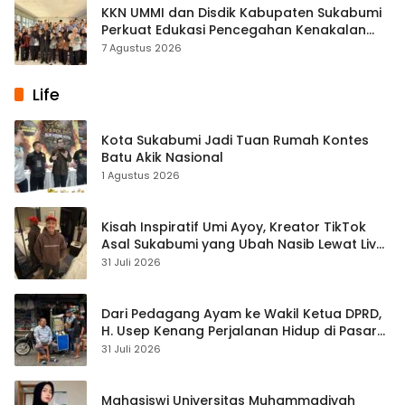
KKN UMMI dan Disdik Kabupaten Sukabumi
Perkuat Edukasi Pencegahan Kenakalan
Remaja di SMPN 2 Tegalbuleud
7 Agustus 2026
Life
Kota Sukabumi Jadi Tuan Rumah Kontes
Batu Akik Nasional
1 Agustus 2026
Kisah Inspiratif Umi Ayoy, Kreator TikTok
Asal Sukabumi yang Ubah Nasib Lewat Live
Streaming
31 Juli 2026
Dari Pedagang Ayam ke Wakil Ketua DPRD,
H. Usep Kenang Perjalanan Hidup di Pasar
Cisaat
31 Juli 2026
Mahasiswi Universitas Muhammadiyah