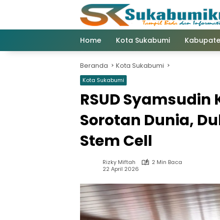
Langsung
ke
konten
Home
Kota Sukabumi
Kabupate
Beranda
Kota Sukabumi
Kota Sukabumi
RSUD Syamsudin 
Sorotan Dunia, D
Stem Cell
Rizky Miftah
2 Min Baca
22 April 2026