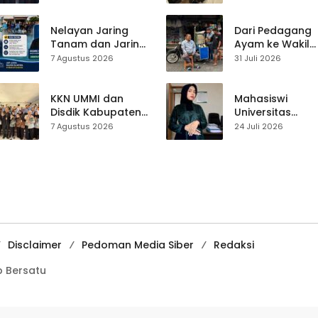
Jampangkulon,
Sukabumi yang
Yulius Setiarto
Ubah Nasib Lew
Tekankan
Live Streaming
Nelayan Jaring
Dari Pedagang
Pentingnya
Tanam dan Jaring
Ayam ke Wakil
Persatuan
Obor
Ketua DPRD, H.
7 Agustus 2026
31 Juli 2026
Ujunggenteng
Usep Kenang
Sepakat Atur Zona
Perjalanan Hidu
Penangkapan
Pasar Cisaat
KKN UMMI dan
Mahasiswi
Disdik Kabupaten
Universitas
Sukabumi Perkuat
Muhammadiyah
7 Agustus 2026
24 Juli 2026
Edukasi
Sukabumi Raih
Pencegahan
Juara II Kompeti
Kenakalan Remaja
Media
di SMPN 2
Pembelajaran
Tegalbuleud
Digital Tingkat
Internasional
Disclaimer
Pedoman Media Siber
Redaksi
 Bersatu