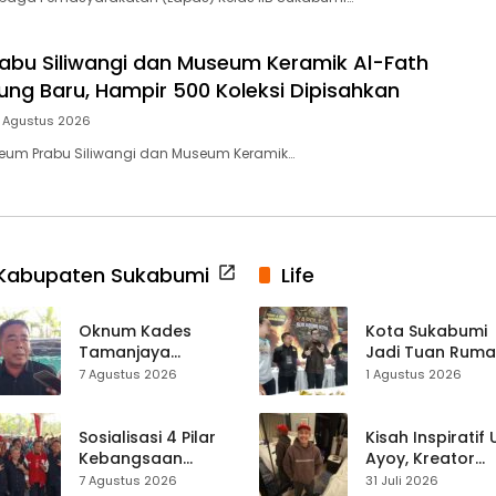
bu Siliwangi dan Museum Keramik Al-Fath
ng Baru, Hampir 500 Koleksi Dipisahkan
 Agustus 2026
eum Prabu Siliwangi dan Museum Keramik…
Kabupaten Sukabumi
Life
Oknum Kades
Kota Sukabumi
Tamanjaya
Jadi Tuan Rum
Terjerat Kasus
Kontes Batu Aki
7 Agustus 2026
1 Agustus 2026
Narkoba, Paoji
Nasional
Nurjaman Minta
Seleksi Calon
Sosialisasi 4 Pilar
Kisah Inspiratif
Kades Diperketat
Kebangsaan
Ayoy, Kreator
Digelar di
TikTok Asal
7 Agustus 2026
31 Juli 2026