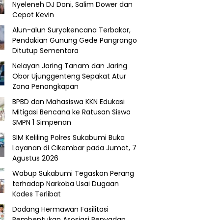
Nyeleneh DJ Doni, Salim Dower dan
Cepot Kevin
Alun-alun Suryakencana Terbakar,
Pendakian Gunung Gede Pangrango
Ditutup Sementara
Nelayan Jaring Tanam dan Jaring
Obor Ujunggenteng Sepakat Atur
Zona Penangkapan
BPBD dan Mahasiswa KKN Edukasi
Mitigasi Bencana ke Ratusan Siswa
SMPN 1 Simpenan
SIM Keliling Polres Sukabumi Buka
Layanan di Cikembar pada Jumat, 7
Agustus 2026
Wabup Sukabumi Tegaskan Perang
terhadap Narkoba Usai Dugaan
Kades Terlibat
Dadang Hermawan Fasilitasi
Pembentukan Asosiasi Penyadap,