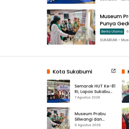
Museum Pra
Punya Gedu
Berita Utama
6
SUKABUMI – Mus
Kota Sukabumi
Semarak HUT Ke-81
RI, Lapas Sukabumi
Resmi Gelar Pekan
7 Agustus 2026
Olahraga dan
Lomba Tradisional
Museum Prabu
Siliwangi dan
Museum Keramik
6 Agustus 2026