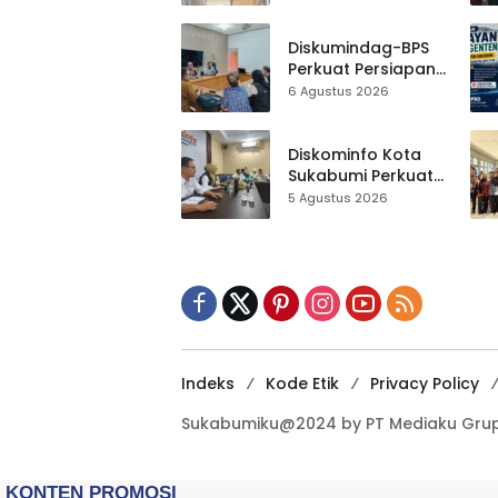
Al-Fath Punya
Gedung Baru,
Hampir 500 Koleksi
Diskumindag-BPS
Dipisahkan
Perkuat Persiapan
Sensus Ekonomi,
6 Agustus 2026
Pelaku Usaha
Sukabumi Diminta
Terbuka Beri Data
Diskominfo Kota
Sukabumi Perkuat
Satu Data
5 Agustus 2026
Indonesia,
Sinkronisasi Data
Kewilayahan
Dikebut
Indeks
Kode Etik
Privacy Policy
Sukabumiku@2024 by PT Mediaku Grup