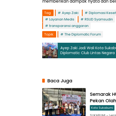
memberikan dampak nyata dan berk
Tag:
Ayep Zaki
Diplomasi Kese
Layanan Medis
RSUD Syamsudin
transparansi anggaran
Topik:
The Diplomatic Forum
Ayep Zaki Jadi Wali Kota Suk
Diplomatic Club Lintas Negara
Baca Juga
Semarak HU
Pekan Olah
Kota Sukabumi
SUKABUMI – Lem