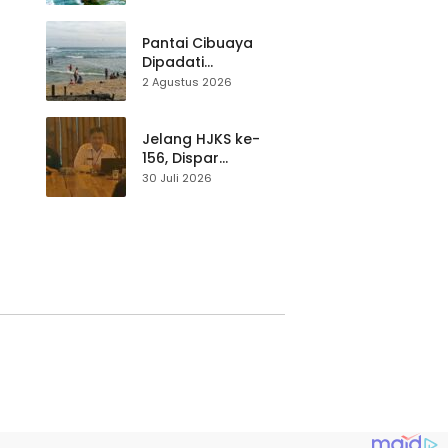
Wisatawan Lokal
at
dan Luar Daerah
Pantai Cibuaya
Dipadati
Wisatawan,
2 Agustus 2026
Balawista Ingatkan
p di
Pengunjung Tetap
Waspada
Jelang HJKS ke-
156, Dispar
Kabupaten
30 Juli 2026
Sukabumi Perkuat
si
Promosi Wisata
Lewat Publikasi
Digital