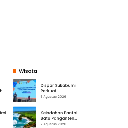
Wisata
Dispar Sukabumi
ah
Perkuat
k
Keselamatan
5 Agustus 2026
Destinasi, SDM
Pariwisata Dibekali
Mitigasi hingga
 Umi
Keindahan Pantai
Teknik Evakuasi
Batu Panganten
Mulai Dilirik
2 Agustus 2026