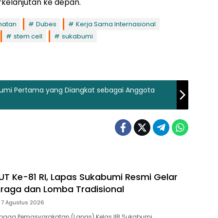
elanjutan ke depan.
hatan
Dubes
Kerja Sama Internasional
stem cell
sukabumi
abumi Pertama yang Diangkat sebagai Anggota
T Ke-81 RI, Lapas Sukabumi Resmi Gelar
raga dan Lomba Tradisional
7 Agustus 2026
baga Pemasyarakatan (Lapas) Kelas IIB Sukabumi…