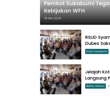
Pemkot Sukabumi Tegas
Kebijakan WFH
28 Mei 2026
RSUD Syams
Dubes Saks
Kota Sukabumi
Jelajah Ko
Langsung P
Berita Utama
2