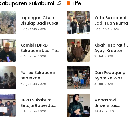
Kabupaten Sukabumi
Life
Lapangan Cisuru
Kota Sukabumi
Disulap Jadi Pusat
Jadi Tuan Rum
Perayaan HUT RI,
Kontes Batu Aki
6 Agustus 2026
1 Agustus 2026
Mahasiswa KKM
Nasional
dan Warga
Satukan Tenaga
Komisi I DPRD
Kisah Inspiratif
Sukabumi Usul Tes
Ayoy, Kreator
Rambut Jadi
TikTok Asal
6 Agustus 2026
31 Juli 2026
Syarat Calon
Sukabumi yang
Kades di Pilkades
Ubah Nasib Lew
2027
Live Streaming
Polres Sukabumi
Dari Pedagang
Beberkan
Ayam ke Wakil
Kronologi
Ketua DPRD, H.
6 Agustus 2026
31 Juli 2026
Diamankannya
Usep Kenang
Kades Tamanjaya
Perjalanan Hidu
dalam Kasus Sabu
Pasar Cisaat
DPRD Sukabumi
Mahasiswi
Setujui Raperda
Universitas
Disabilitas,
Muhammadiyah
6 Agustus 2026
24 Juli 2026
Perlindungan Hak
Sukabumi Raih
dan Akses Layanan
Juara II Kompeti
Diperkuat
Media