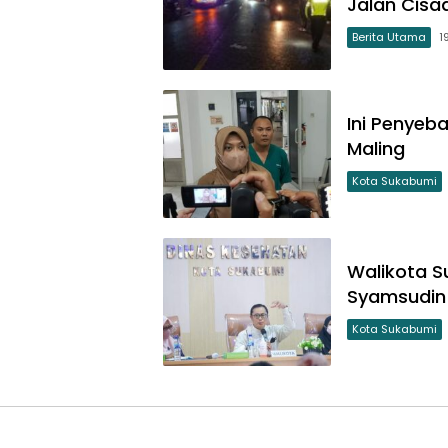
Jalan Cisa
Berita Utama
1
Ini Penyeb
Maling
Kota Sukabumi
Walikota S
Syamsudin
Kota Sukabumi