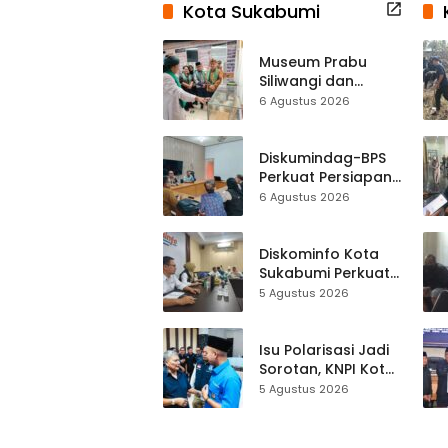
Kota Sukabumi
Museum Prabu
Siliwangi dan
Museum Keramik
6 Agustus 2026
Al-Fath Punya
Gedung Baru,
Hampir 500 Koleksi
Diskumindag-BPS
Dipisahkan
Perkuat Persiapan
Sensus Ekonomi,
6 Agustus 2026
Pelaku Usaha
Sukabumi Diminta
Terbuka Beri Data
Diskominfo Kota
Sukabumi Perkuat
Satu Data
5 Agustus 2026
Indonesia,
Sinkronisasi Data
Kewilayahan
Isu Polarisasi Jadi
Dikebut
Sorotan, KNPI Kota
Sukabumi Ajak
5 Agustus 2026
Pemuda Perkuat
Nilai Kebangsaan