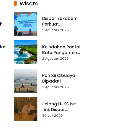
Wisata
Dispar Sukabumi
ah
Perkuat
k
Keselamatan
5 Agustus 2026
Destinasi, SDM
Pariwisata Dibekali
Mitigasi hingga
 Umi
Keindahan Pantai
Teknik Evakuasi
Batu Panganten
Mulai Dilirik
2 Agustus 2026
Wisatawan Lokal
at
dan Luar Daerah
Pantai Cibuaya
Dipadati
Wisatawan,
2 Agustus 2026
Balawista Ingatkan
p di
Pengunjung Tetap
Waspada
Jelang HJKS ke-
156, Dispar
Kabupaten
30 Juli 2026
Sukabumi Perkuat
si
Promosi Wisata
Lewat Publikasi