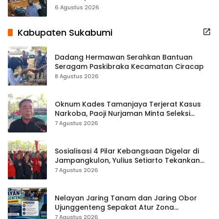
Terbuka Beri Data
6 Agustus 2026
Kabupaten Sukabumi
Dadang Hermawan Serahkan Bantuan
Seragam Paskibraka Kecamatan Ciracap
8 Agustus 2026
Oknum Kades Tamanjaya Terjerat Kasus
Narkoba, Paoji Nurjaman Minta Seleksi
Calon Kades Diperketat
7 Agustus 2026
Sosialisasi 4 Pilar Kebangsaan Digelar di
Jampangkulon, Yulius Setiarto Tekankan
Pentingnya Persatuan
7 Agustus 2026
Nelayan Jaring Tanam dan Jaring Obor
Ujunggenteng Sepakat Atur Zona
Penangkapan
7 Agustus 2026