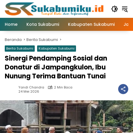
Langsung
ke
konten
Home
Kota Sukabumi
Kabupaten Sukabumi
Jaw
Beranda
Berita Sukabumi
Berita Sukabumi
Kabupaten Sukabumi
Sinergi Pendamping Sosial dan
Donatur di Jampangkulon, Ibu
Nunung Terima Bantuan Tunai
Yandi Chandra
2 Min Baca
24 Mei 2026