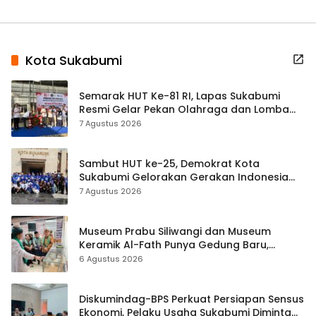
Kota Sukabumi
Semarak HUT Ke-81 RI, Lapas Sukabumi
Resmi Gelar Pekan Olahraga dan Lomba
Tradisional
7 Agustus 2026
Sambut HUT ke-25, Demokrat Kota
Sukabumi Gelorakan Gerakan Indonesia
ASRI Lewat Aksi Bersih Masjid Agung
7 Agustus 2026
Museum Prabu Siliwangi dan Museum
Keramik Al-Fath Punya Gedung Baru,
Hampir 500 Koleksi Dipisahkan
6 Agustus 2026
Diskumindag-BPS Perkuat Persiapan Sensus
Ekonomi, Pelaku Usaha Sukabumi Diminta