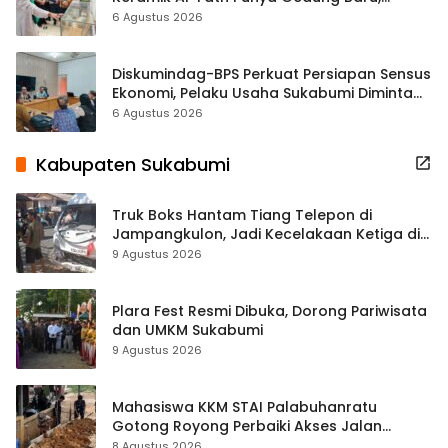
Hampir 500 Koleksi Dipisahkan
6 Agustus 2026
Diskumindag-BPS Perkuat Persiapan Sensus
Ekonomi, Pelaku Usaha Sukabumi Diminta
Terbuka Beri Data
6 Agustus 2026
Kabupaten Sukabumi
Truk Boks Hantam Tiang Telepon di
Jampangkulon, Jadi Kecelakaan Ketiga di
Titik yang Sama
9 Agustus 2026
Plara Fest Resmi Dibuka, Dorong Pariwisata
dan UMKM Sukabumi
9 Agustus 2026
Mahasiswa KKM STAI Palabuhanratu
Gotong Royong Perbaiki Akses Jalan
Majelis Ta’lim di Sagaranten
8 Agustus 2026