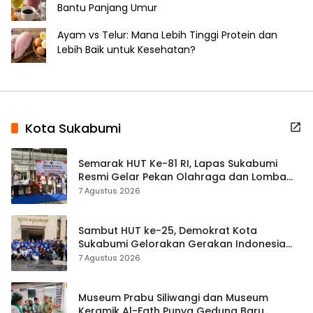
Bantu Panjang Umur
Ayam vs Telur: Mana Lebih Tinggi Protein dan
Lebih Baik untuk Kesehatan?
Kota Sukabumi
Semarak HUT Ke-81 RI, Lapas Sukabumi
Resmi Gelar Pekan Olahraga dan Lomba
Tradisional
7 Agustus 2026
Sambut HUT ke-25, Demokrat Kota
Sukabumi Gelorakan Gerakan Indonesia
ASRI Lewat Aksi Bersih Masjid Agung
7 Agustus 2026
Museum Prabu Siliwangi dan Museum
Keramik Al-Fath Punya Gedung Baru,