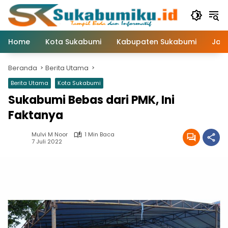
Langsung
ke
konten
Home
Kota Sukabumi
Kabupaten Sukabumi
Jaw
Beranda
Berita Utama
Berita Utama
Kota Sukabumi
Sukabumi Bebas dari PMK, Ini
Faktanya
Mulvi M Noor
1 Min Baca
7 Juli 2022