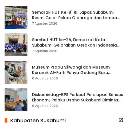
Semarak HUT Ke-81 RI, Lapas Sukabumi
Resmi Gelar Pekan Olahraga dan Lomba
Tradisional
7 Agustus 2026
Sambut HUT ke-25, Demokrat Kota
Sukabumi Gelorakan Gerakan Indonesia
ASRI Lewat Aksi Bersih Masjid Agung
7 Agustus 2026
Museum Prabu Siliwangi dan Museum
Keramik Al-Fath Punya Gedung Baru,
Hampir 500 Koleksi Dipisahkan
6 Agustus 2026
Diskumindag-BPS Perkuat Persiapan Sensus
Ekonomi, Pelaku Usaha Sukabumi Diminta
Terbuka Beri Data
6 Agustus 2026
Kabupaten Sukabumi