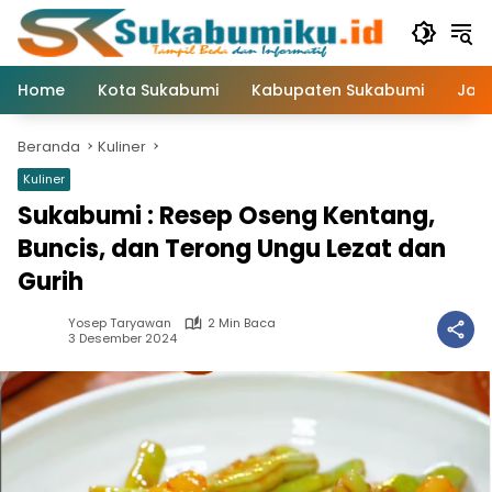
Langsung
ke
konten
Home
Kota Sukabumi
Kabupaten Sukabumi
Jaw
Beranda
Kuliner
Kuliner
Sukabumi : Resep Oseng Kentang,
Buncis, dan Terong Ungu Lezat dan
Gurih
Yosep Taryawan
2 Min Baca
3 Desember 2024