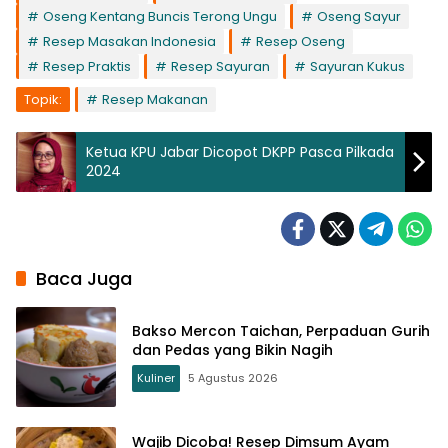
Oseng Kentang Buncis Terong Ungu
Oseng Sayur
Resep Masakan Indonesia
Resep Oseng
Resep Praktis
Resep Sayuran
Sayuran Kukus
Topik:
Resep Makanan
Ketua KPU Jabar Dicopot DKPP Pasca Pilkada
2024
Baca Juga
Bakso Mercon Taichan, Perpaduan Gurih
dan Pedas yang Bikin Nagih
Kuliner
5 Agustus 2026
Wajib Dicoba! Resep Dimsum Ayam