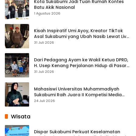
Kota Sukabumi Jadi Tuan Rumah Kontes
Batu Akik Nasional
1 Agustus 2026
Kisah Inspiratif Umi Ayoy, Kreator TikTok
Asal Sukabumi yang Ubah Nasib Lewat Live
Streaming
31 Juli 2026
Dari Pedagang Ayam ke Wakil Ketua DPRD,
H. Usep Kenang Perjalanan Hidup di Pasar
Cisaat
31 Juli 2026
Mahasiswi Universitas Muhammadiyah
Sukabumi Raih Juara II Kompetisi Media
Pembelajaran Digital Tingkat Internasional
24 Juli 2026
Wisata
Dispar Sukabumi Perkuat Keselamatan