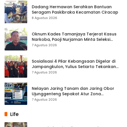
Dadang Hermawan Serahkan Bantuan
Seragam Paskibraka Kecamatan Ciracap
8 Agustus 2026
Oknum Kades Tamanjaya Terjerat Kasus
Narkoba, Paoji Nurjaman Minta Seleksi
Calon Kades Diperketat
7 Agustus 2026
Sosialisasi 4 Pilar Kebangsaan Digelar di
Jampangkulon, Yulius Setiarto Tekankan
Pentingnya Persatuan
7 Agustus 2026
Nelayan Jaring Tanam dan Jaring Obor
Ujunggenteng Sepakat Atur Zona
Penangkapan
7 Agustus 2026
Life