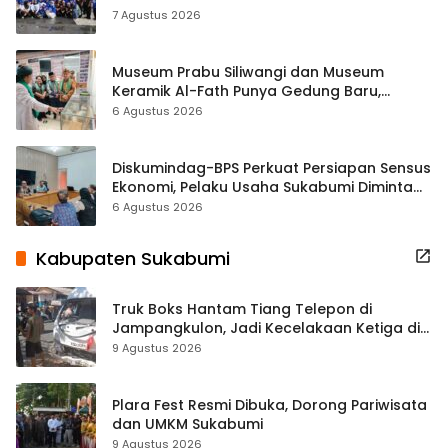
ASRI Lewat Aksi Bersih Masjid Agung
7 Agustus 2026
Museum Prabu Siliwangi dan Museum
Keramik Al-Fath Punya Gedung Baru,
Hampir 500 Koleksi Dipisahkan
6 Agustus 2026
Diskumindag-BPS Perkuat Persiapan Sensus
Ekonomi, Pelaku Usaha Sukabumi Diminta
Terbuka Beri Data
6 Agustus 2026
Kabupaten Sukabumi
Truk Boks Hantam Tiang Telepon di
Jampangkulon, Jadi Kecelakaan Ketiga di
Titik yang Sama
9 Agustus 2026
Plara Fest Resmi Dibuka, Dorong Pariwisata
dan UMKM Sukabumi
9 Agustus 2026