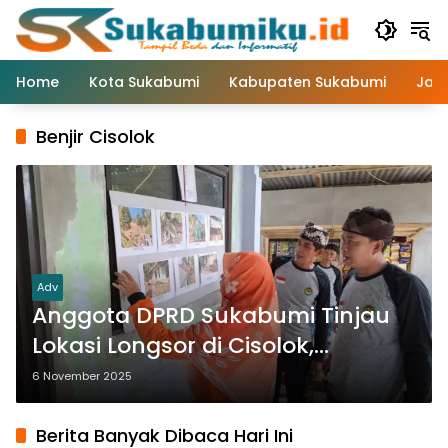
Langsung
ke
konten
Home
Kota Sukabumi
Kabupaten Sukabumi
Jaw
Benjir Cisolok
Adv
Anggota DPRD Sukabumi Tinjau
Lokasi Longsor di Cisolok,
Salurkan Bantuan untuk Warga
6 November 2025
Berita Banyak Dibaca Hari Ini