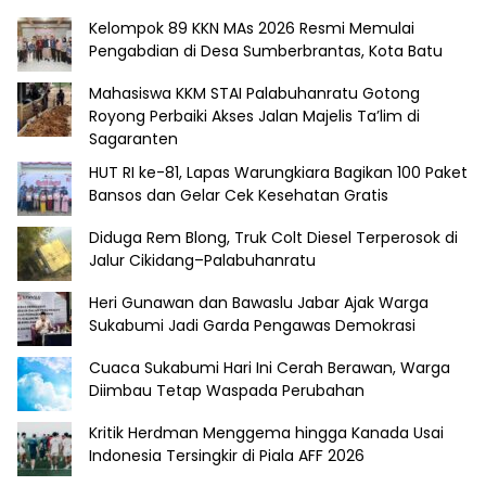
Kelompok 89 KKN MAs 2026 Resmi Memulai
Pengabdian di Desa Sumberbrantas, Kota Batu
Mahasiswa KKM STAI Palabuhanratu Gotong
Royong Perbaiki Akses Jalan Majelis Ta’lim di
Sagaranten
HUT RI ke-81, Lapas Warungkiara Bagikan 100 Paket
Bansos dan Gelar Cek Kesehatan Gratis
Diduga Rem Blong, Truk Colt Diesel Terperosok di
Jalur Cikidang–Palabuhanratu
Heri Gunawan dan Bawaslu Jabar Ajak Warga
Sukabumi Jadi Garda Pengawas Demokrasi
Cuaca Sukabumi Hari Ini Cerah Berawan, Warga
Diimbau Tetap Waspada Perubahan
Kritik Herdman Menggema hingga Kanada Usai
Indonesia Tersingkir di Piala AFF 2026