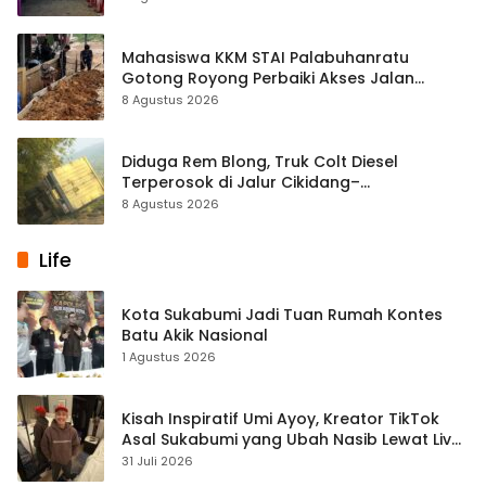
Mahasiswa KKM STAI Palabuhanratu
Gotong Royong Perbaiki Akses Jalan
Majelis Ta’lim di Sagaranten
8 Agustus 2026
Diduga Rem Blong, Truk Colt Diesel
Terperosok di Jalur Cikidang–
Palabuhanratu
8 Agustus 2026
Life
Kota Sukabumi Jadi Tuan Rumah Kontes
Batu Akik Nasional
1 Agustus 2026
Kisah Inspiratif Umi Ayoy, Kreator TikTok
Asal Sukabumi yang Ubah Nasib Lewat Live
Streaming
31 Juli 2026