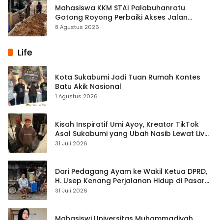
Mahasiswa KKM STAI Palabuhanratu
Gotong Royong Perbaiki Akses Jalan
Majelis Ta’lim di Sagaranten
8 Agustus 2026
Life
Kota Sukabumi Jadi Tuan Rumah Kontes
Batu Akik Nasional
1 Agustus 2026
Kisah Inspiratif Umi Ayoy, Kreator TikTok
Asal Sukabumi yang Ubah Nasib Lewat Live
Streaming
31 Juli 2026
Dari Pedagang Ayam ke Wakil Ketua DPRD,
H. Usep Kenang Perjalanan Hidup di Pasar
Cisaat
31 Juli 2026
Mahasiswi Universitas Muhammadiyah