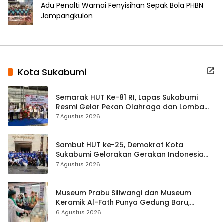
Adu Penalti Warnai Penyisihan Sepak Bola PHBN
Jampangkulon
Kota Sukabumi
Semarak HUT Ke-81 RI, Lapas Sukabumi
Resmi Gelar Pekan Olahraga dan Lomba
Tradisional
7 Agustus 2026
Sambut HUT ke-25, Demokrat Kota
Sukabumi Gelorakan Gerakan Indonesia
ASRI Lewat Aksi Bersih Masjid Agung
7 Agustus 2026
Museum Prabu Siliwangi dan Museum
Keramik Al-Fath Punya Gedung Baru,
Hampir 500 Koleksi Dipisahkan
6 Agustus 2026