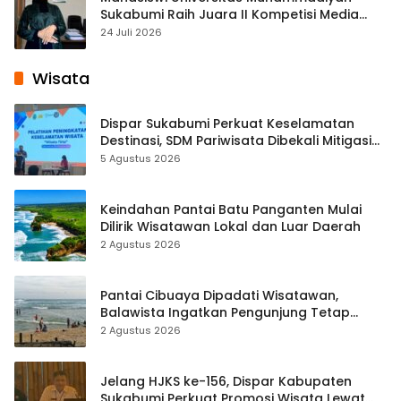
Sukabumi Raih Juara II Kompetisi Media
Pembelajaran Digital Tingkat Internasional
24 Juli 2026
Wisata
Dispar Sukabumi Perkuat Keselamatan
Destinasi, SDM Pariwisata Dibekali Mitigasi
hingga Teknik Evakuasi
5 Agustus 2026
Keindahan Pantai Batu Panganten Mulai
Dilirik Wisatawan Lokal dan Luar Daerah
2 Agustus 2026
Pantai Cibuaya Dipadati Wisatawan,
Balawista Ingatkan Pengunjung Tetap
Waspada
2 Agustus 2026
Jelang HJKS ke-156, Dispar Kabupaten
Sukabumi Perkuat Promosi Wisata Lewat