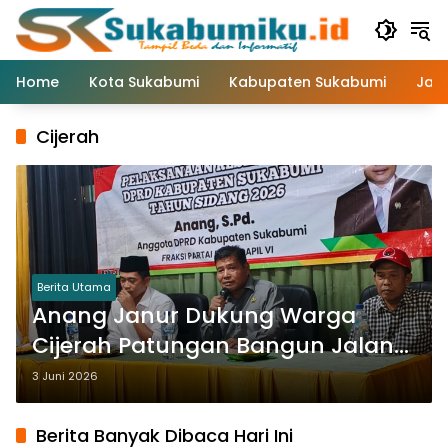
Langsung
ke
konten
Home
Kota Sukabumi
Kabupaten Sukabumi
Jaw
Cijerah
Berita Utama
Anang Janur Dukung Warga
Cijerah Patungan Bangun Jalan
Akses Desa
3 Juni 2026
Berita Banyak Dibaca Hari Ini