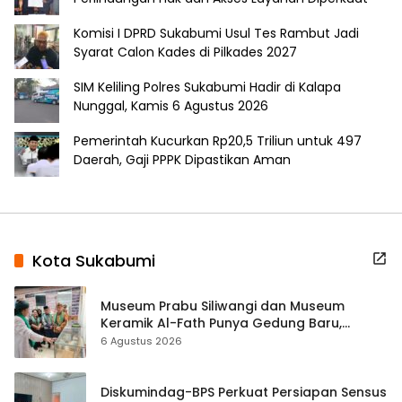
Komisi I DPRD Sukabumi Usul Tes Rambut Jadi
Syarat Calon Kades di Pilkades 2027
SIM Keliling Polres Sukabumi Hadir di Kalapa
Nunggal, Kamis 6 Agustus 2026
Pemerintah Kucurkan Rp20,5 Triliun untuk 497
Daerah, Gaji PPPK Dipastikan Aman
Kota Sukabumi
Museum Prabu Siliwangi dan Museum
Keramik Al-Fath Punya Gedung Baru,
Hampir 500 Koleksi Dipisahkan
6 Agustus 2026
Diskumindag-BPS Perkuat Persiapan Sensus