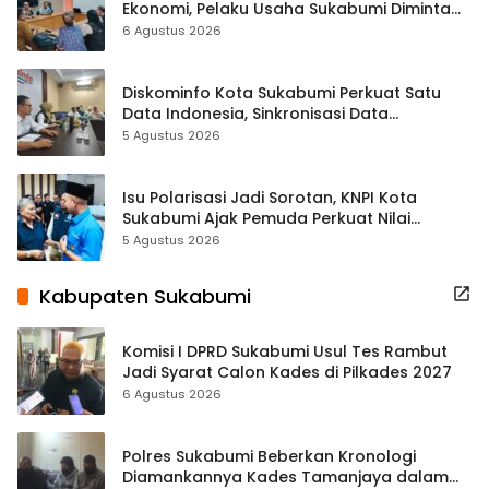
Ekonomi, Pelaku Usaha Sukabumi Diminta
Terbuka Beri Data
6 Agustus 2026
Diskominfo Kota Sukabumi Perkuat Satu
Data Indonesia, Sinkronisasi Data
Kewilayahan Dikebut
5 Agustus 2026
Isu Polarisasi Jadi Sorotan, KNPI Kota
Sukabumi Ajak Pemuda Perkuat Nilai
Kebangsaan
5 Agustus 2026
Kabupaten Sukabumi
Komisi I DPRD Sukabumi Usul Tes Rambut
Jadi Syarat Calon Kades di Pilkades 2027
6 Agustus 2026
Polres Sukabumi Beberkan Kronologi
Diamankannya Kades Tamanjaya dalam