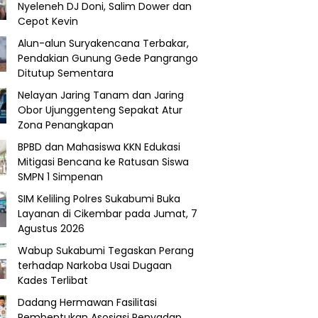
Nyeleneh DJ Doni, Salim Dower dan
Cepot Kevin
Alun-alun Suryakencana Terbakar,
Pendakian Gunung Gede Pangrango
Ditutup Sementara
Nelayan Jaring Tanam dan Jaring
Obor Ujunggenteng Sepakat Atur
Zona Penangkapan
BPBD dan Mahasiswa KKN Edukasi
Mitigasi Bencana ke Ratusan Siswa
SMPN 1 Simpenan
SIM Keliling Polres Sukabumi Buka
Layanan di Cikembar pada Jumat, 7
Agustus 2026
Wabup Sukabumi Tegaskan Perang
terhadap Narkoba Usai Dugaan
Kades Terlibat
Dadang Hermawan Fasilitasi
Pembentukan Asosiasi Penyadap,