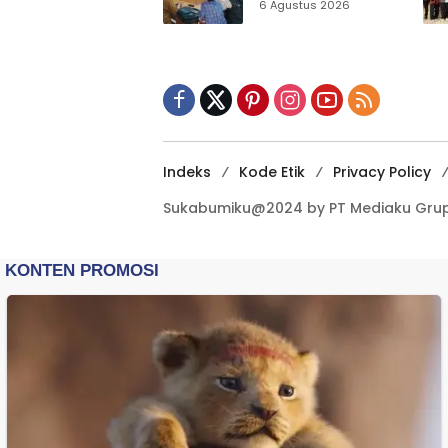
Sensus Ekonomi,
6 Agustus 2026
Pelaku Usaha
Sukabumi Diminta
Terbuka Beri Data
Indeks
Kode Etik
Privacy Policy
Sukabumiku@2024 by PT Mediaku Grup