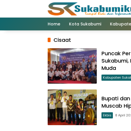
Langsung
ke
konten
Home
Kota Sukabumi
Kabupate
Cisaat
Puncak Per
Sukabumi, 
Muda
Kabupaten Suka
Bupati dan
Muscab Hi
Ekbis
8 April 2