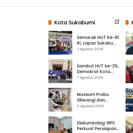
Kota Sukabumi
Semarak HUT Ke-81
RI, Lapas Sukabumi
Resmi Gelar Pekan
7 Agustus 2026
Olahraga dan
Lomba Tradisional
Sambut HUT ke-25,
Demokrat Kota
Sukabumi
7 Agustus 2026
Gelorakan
Gerakan Indonesia
ASRI Lewat Aksi
Museum Prabu
Bersih Masjid
Siliwangi dan
Agung
Museum Keramik
6 Agustus 2026
Al-Fath Punya
Gedung Baru,
Hampir 500 Koleksi
Diskumindag-BPS
Dipisahkan
Perkuat Persiapan