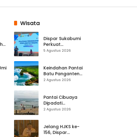
Wisata
Dispar Sukabumi
ah
Perkuat
k
Keselamatan
5 Agustus 2026
Destinasi, SDM
Pariwisata Dibekali
Mitigasi hingga
 Umi
Keindahan Pantai
Teknik Evakuasi
Batu Panganten
Mulai Dilirik
2 Agustus 2026
Wisatawan Lokal
at
dan Luar Daerah
Pantai Cibuaya
Dipadati
Wisatawan,
2 Agustus 2026
Balawista Ingatkan
p di
Pengunjung Tetap
Waspada
Jelang HJKS ke-
156, Dispar