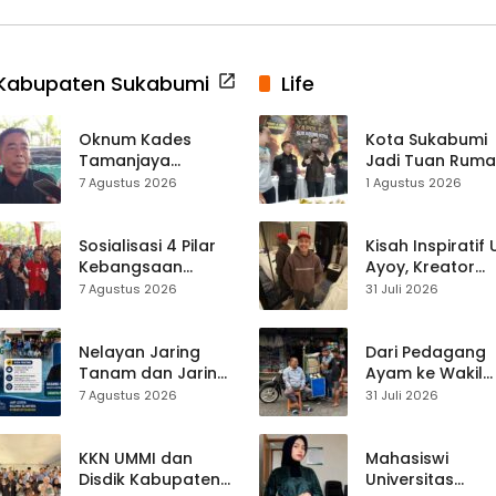
Kabupaten Sukabumi
Life
Oknum Kades
Kota Sukabumi
Tamanjaya
Jadi Tuan Rum
Terjerat Kasus
Kontes Batu Aki
7 Agustus 2026
1 Agustus 2026
Narkoba, Paoji
Nasional
Nurjaman Minta
Seleksi Calon
Sosialisasi 4 Pilar
Kisah Inspiratif
Kades Diperketat
Kebangsaan
Ayoy, Kreator
Digelar di
TikTok Asal
7 Agustus 2026
31 Juli 2026
Jampangkulon,
Sukabumi yang
Yulius Setiarto
Ubah Nasib Lew
Tekankan
Live Streaming
Nelayan Jaring
Dari Pedagang
Pentingnya
Tanam dan Jaring
Ayam ke Wakil
Persatuan
Obor
Ketua DPRD, H.
7 Agustus 2026
31 Juli 2026
Ujunggenteng
Usep Kenang
Sepakat Atur Zona
Perjalanan Hidu
Penangkapan
Pasar Cisaat
KKN UMMI dan
Mahasiswi
Disdik Kabupaten
Universitas