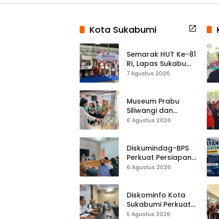
Kota Sukabumi
Semarak HUT Ke-81
RI, Lapas Sukabumi
Resmi Gelar Pekan
7 Agustus 2026
Olahraga dan
Lomba Tradisional
Museum Prabu
Siliwangi dan
Museum Keramik
6 Agustus 2026
Al-Fath Punya
Gedung Baru,
Hampir 500 Koleksi
Diskumindag-BPS
Dipisahkan
Perkuat Persiapan
Sensus Ekonomi,
6 Agustus 2026
Pelaku Usaha
Sukabumi Diminta
Terbuka Beri Data
Diskominfo Kota
Sukabumi Perkuat
Satu Data
5 Agustus 2026