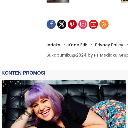
Indonesia,
Sinkronisasi Data
Kewilayahan
Dikebut
Indeks
Kode Etik
Privacy Policy
Sukabumiku@2024 by PT Mediaku Grup