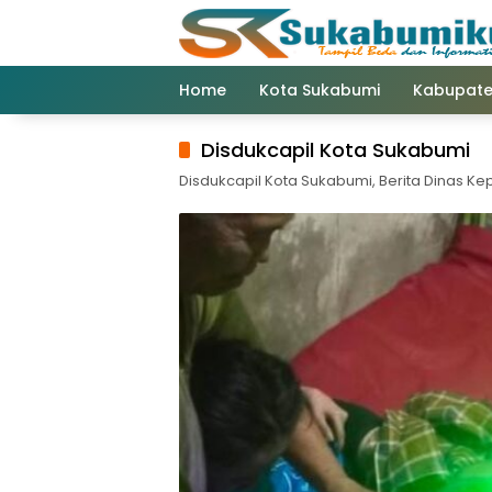
Langsung
ke
konten
Home
Kota Sukabumi
Kabupate
Disdukcapil Kota Sukabumi
Disdukcapil Kota Sukabumi, Berita Dinas K