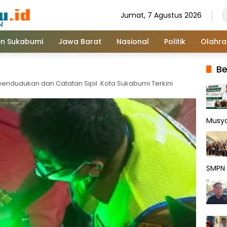
Jumat, 7 Agustus 2026
n Sukabumi
Jawa Barat
Nasional
Politik
Olahr
Be
ependudukan dan Catatan Sipil Kota Sukabumi Terkini
Musy
SMPN 