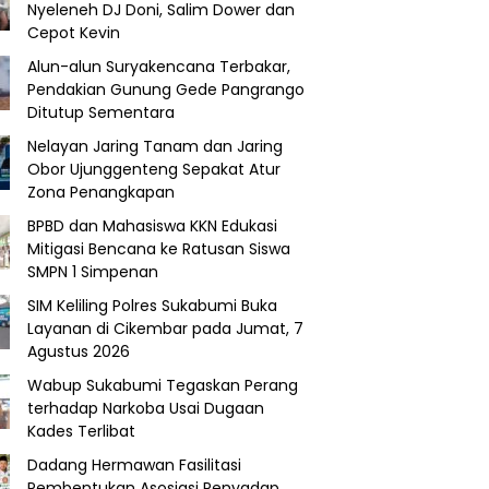
Nyeleneh DJ Doni, Salim Dower dan
Cepot Kevin
Alun-alun Suryakencana Terbakar,
Pendakian Gunung Gede Pangrango
Ditutup Sementara
Nelayan Jaring Tanam dan Jaring
Obor Ujunggenteng Sepakat Atur
Zona Penangkapan
BPBD dan Mahasiswa KKN Edukasi
Mitigasi Bencana ke Ratusan Siswa
SMPN 1 Simpenan
SIM Keliling Polres Sukabumi Buka
Layanan di Cikembar pada Jumat, 7
Agustus 2026
Wabup Sukabumi Tegaskan Perang
terhadap Narkoba Usai Dugaan
Kades Terlibat
Dadang Hermawan Fasilitasi
Pembentukan Asosiasi Penyadap,