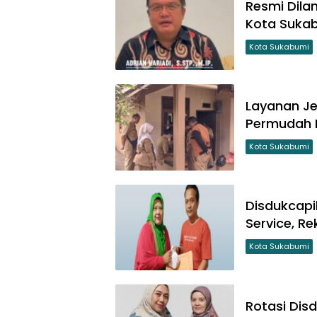
Resmi Dilan
Kota Suka
Kota Sukabumi
Layanan Je
Permudah 
Kota Sukabumi
Disdukcapi
Service, Re
Kota Sukabumi
Rotasi Dis