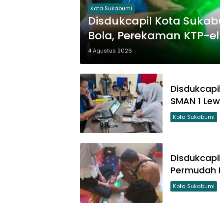
Kota Sukabumi
Disdukcapil Kota Suka
Bola, Perekaman KTP-e
Disabilitas
4 Agustus 2026
Disdukcapi
SMAN 1 Lew
Kota Sukabumi
Disdukcapi
Permudah P
Kota Sukabumi