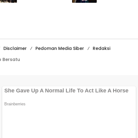
Edukasi
Sukabumi Raih
Pencegahan
Juara II Kompeti
Kenakalan Remaja
Media
di SMPN 2
Pembelajaran
Tegalbuleud
Digital Tingkat
Internasional
Disclaimer
Pedoman Media Siber
Redaksi
 Bersatu