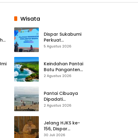
Wisata
Dispar Sukabumi
ah
Perkuat
k
Keselamatan
5 Agustus 2026
Destinasi, SDM
Pariwisata Dibekali
Mitigasi hingga
 Umi
Keindahan Pantai
Teknik Evakuasi
Batu Panganten
Mulai Dilirik
2 Agustus 2026
Wisatawan Lokal
at
dan Luar Daerah
Pantai Cibuaya
Dipadati
Wisatawan,
2 Agustus 2026
Balawista Ingatkan
p di
Pengunjung Tetap
Waspada
Jelang HJKS ke-
156, Dispar
Kabupaten
30 Juli 2026