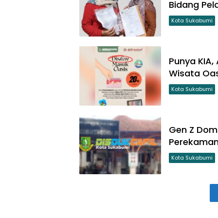
Bidang Pel
Kota Sukabumi
Punya KIA,
Wisata Oa
Kota Sukabumi
Gen Z Domi
Perekaman 
Kota Sukabumi