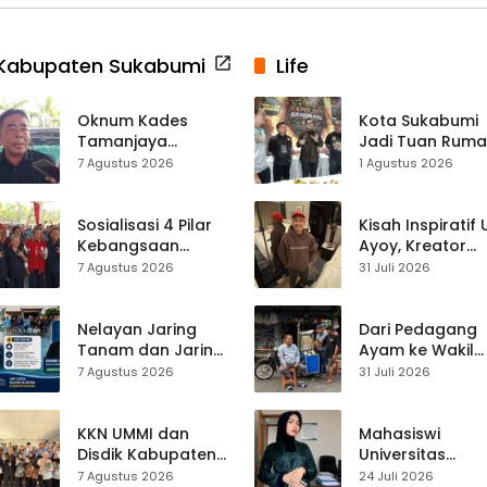
Kabupaten Sukabumi
Life
Oknum Kades
Kota Sukabumi
Tamanjaya
Jadi Tuan Rum
Terjerat Kasus
Kontes Batu Aki
7 Agustus 2026
1 Agustus 2026
Narkoba, Paoji
Nasional
Nurjaman Minta
Seleksi Calon
Sosialisasi 4 Pilar
Kisah Inspiratif
Kades Diperketat
Kebangsaan
Ayoy, Kreator
Digelar di
TikTok Asal
7 Agustus 2026
31 Juli 2026
Jampangkulon,
Sukabumi yang
Yulius Setiarto
Ubah Nasib Lew
Tekankan
Live Streaming
Nelayan Jaring
Dari Pedagang
Pentingnya
Tanam dan Jaring
Ayam ke Wakil
Persatuan
Obor
Ketua DPRD, H.
7 Agustus 2026
31 Juli 2026
Ujunggenteng
Usep Kenang
Sepakat Atur Zona
Perjalanan Hidu
Penangkapan
Pasar Cisaat
KKN UMMI dan
Mahasiswi
Disdik Kabupaten
Universitas
Sukabumi Perkuat
Muhammadiyah
7 Agustus 2026
24 Juli 2026