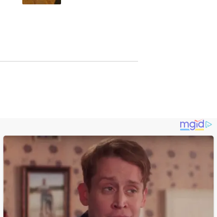
Sukabumi Perkuat
si
Promosi Wisata
Lewat Publikasi
Digital