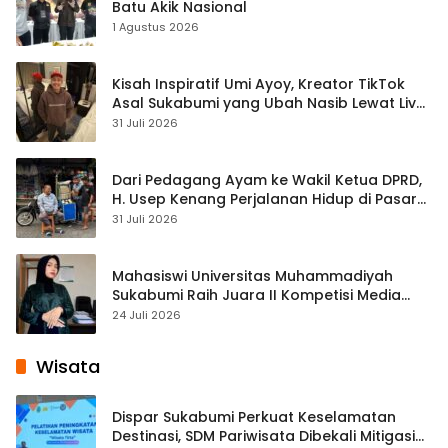
Batu Akik Nasional
1 Agustus 2026
Kisah Inspiratif Umi Ayoy, Kreator TikTok
Asal Sukabumi yang Ubah Nasib Lewat Live
Streaming
31 Juli 2026
Dari Pedagang Ayam ke Wakil Ketua DPRD,
H. Usep Kenang Perjalanan Hidup di Pasar
Cisaat
31 Juli 2026
Mahasiswi Universitas Muhammadiyah
Sukabumi Raih Juara II Kompetisi Media
Pembelajaran Digital Tingkat Internasional
24 Juli 2026
Wisata
Dispar Sukabumi Perkuat Keselamatan
Destinasi, SDM Pariwisata Dibekali Mitigasi