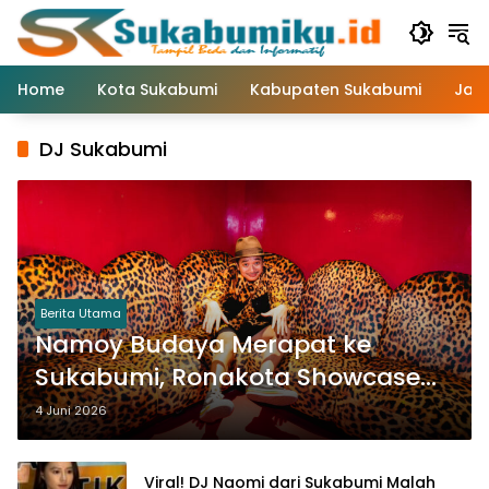
Langsung
ke
konten
Home
Kota Sukabumi
Kabupaten Sukabumi
Jaw
DJ Sukabumi
Berita Utama
Namoy Budaya Merapat ke
Sukabumi, Ronakota Showcase
Fazed Siapkan Malam Penuh
4 Juni 2026
Energi
Viral! DJ Naomi dari Sukabumi Malah