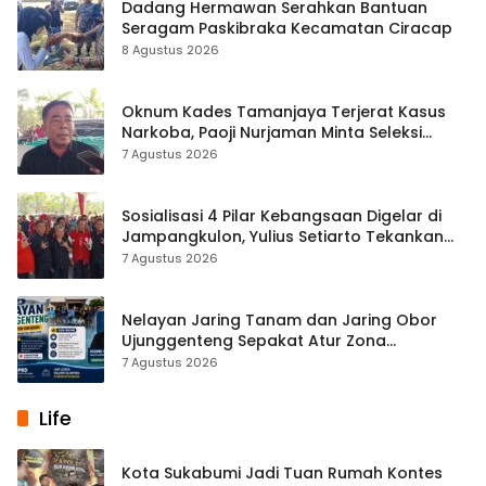
Dadang Hermawan Serahkan Bantuan
Seragam Paskibraka Kecamatan Ciracap
8 Agustus 2026
Oknum Kades Tamanjaya Terjerat Kasus
Narkoba, Paoji Nurjaman Minta Seleksi
Calon Kades Diperketat
7 Agustus 2026
Sosialisasi 4 Pilar Kebangsaan Digelar di
Jampangkulon, Yulius Setiarto Tekankan
Pentingnya Persatuan
7 Agustus 2026
Nelayan Jaring Tanam dan Jaring Obor
Ujunggenteng Sepakat Atur Zona
Penangkapan
7 Agustus 2026
Life
Kota Sukabumi Jadi Tuan Rumah Kontes