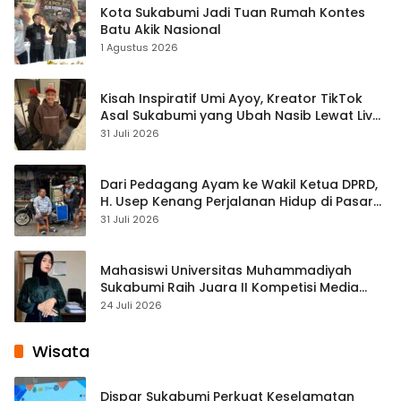
Kota Sukabumi Jadi Tuan Rumah Kontes
Batu Akik Nasional
1 Agustus 2026
Kisah Inspiratif Umi Ayoy, Kreator TikTok
Asal Sukabumi yang Ubah Nasib Lewat Live
Streaming
31 Juli 2026
Dari Pedagang Ayam ke Wakil Ketua DPRD,
H. Usep Kenang Perjalanan Hidup di Pasar
Cisaat
31 Juli 2026
Mahasiswi Universitas Muhammadiyah
Sukabumi Raih Juara II Kompetisi Media
Pembelajaran Digital Tingkat Internasional
24 Juli 2026
Wisata
Dispar Sukabumi Perkuat Keselamatan