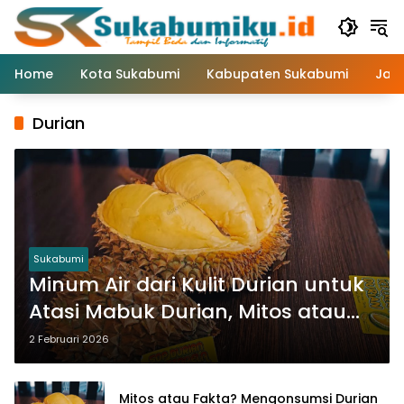
Langsung
ke
konten
Home
Kota Sukabumi
Kabupaten Sukabumi
Jaw
Durian
Sukabumi
Minum Air dari Kulit Durian untuk
Atasi Mabuk Durian, Mitos atau
Fakta?
2 Februari 2026
Mitos atau Fakta? Mengonsumsi Durian