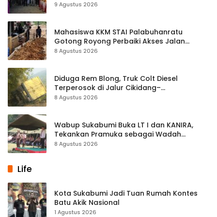
9 Agustus 2026
Mahasiswa KKM STAI Palabuhanratu
Gotong Royong Perbaiki Akses Jalan
Majelis Ta’lim di Sagaranten
8 Agustus 2026
Diduga Rem Blong, Truk Colt Diesel
Terperosok di Jalur Cikidang–
Palabuhanratu
8 Agustus 2026
Wabup Sukabumi Buka LT I dan KANIRA,
Tekankan Pramuka sebagai Wadah
Pembentukan Karakter
8 Agustus 2026
Life
Kota Sukabumi Jadi Tuan Rumah Kontes
Batu Akik Nasional
1 Agustus 2026