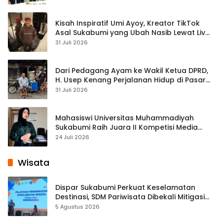
Kisah Inspiratif Umi Ayoy, Kreator TikTok
Asal Sukabumi yang Ubah Nasib Lewat Live
Streaming
31 Juli 2026
Dari Pedagang Ayam ke Wakil Ketua DPRD,
H. Usep Kenang Perjalanan Hidup di Pasar
Cisaat
31 Juli 2026
Mahasiswi Universitas Muhammadiyah
Sukabumi Raih Juara II Kompetisi Media
Pembelajaran Digital Tingkat Internasional
24 Juli 2026
Wisata
Dispar Sukabumi Perkuat Keselamatan
Destinasi, SDM Pariwisata Dibekali Mitigasi
hingga Teknik Evakuasi
5 Agustus 2026