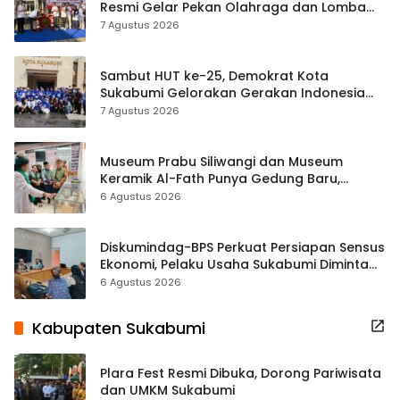
Resmi Gelar Pekan Olahraga dan Lomba
Tradisional
7 Agustus 2026
Sambut HUT ke-25, Demokrat Kota
Sukabumi Gelorakan Gerakan Indonesia
ASRI Lewat Aksi Bersih Masjid Agung
7 Agustus 2026
Museum Prabu Siliwangi dan Museum
Keramik Al-Fath Punya Gedung Baru,
Hampir 500 Koleksi Dipisahkan
6 Agustus 2026
Diskumindag-BPS Perkuat Persiapan Sensus
Ekonomi, Pelaku Usaha Sukabumi Diminta
Terbuka Beri Data
6 Agustus 2026
Kabupaten Sukabumi
Plara Fest Resmi Dibuka, Dorong Pariwisata
dan UMKM Sukabumi