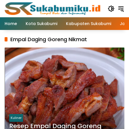
Langsung
ke
konten
Home
Kota Sukabumi
Kabupaten Sukabumi
Jaw
Empal Daging Goreng Nikmat
Kuliner
Resep Empal Daging Goreng