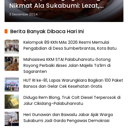
Nikmat Ala Sukabumi: Lezat,
Gurih, dan Menggugah Selera
3 Desember 2024
Berita Banyak Dibaca Hari Ini
Kelompok 89 KKN MAs 2026 Resmi Memulai
Pengabdian di Desa Sumberbrantas, Kota Batu
Mahasiswa KKM STAI Palabuhanratu Gotong
Royong Perbaiki Akses Jalan Majelis Ta’lim di
Sagaranten
HUT RI ke-81, Lapas Warungkiara Bagikan 100 Paket
Bansos dan Gelar Cek Kesehatan Gratis
Diduga Rem Blong, Truk Colt Diesel Terperosok di
Jalur Cikidang–Palabuhanratu
Heri Gunawan dan Bawaslu Jabar Ajak Warga
Sukabumi Jadi Garda Pengawas Demokrasi