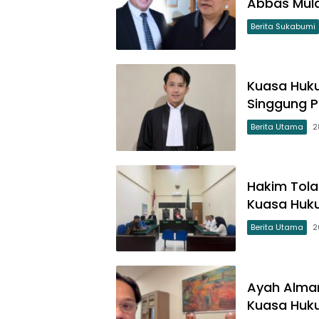
Abbas Mula
Berita Sukabumi
Kuasa Hukum
Singgung P
Berita Utama
2
Hakim Tola
Kuasa Huk
Berita Utama
2
Ayah Almar
Kuasa Huk