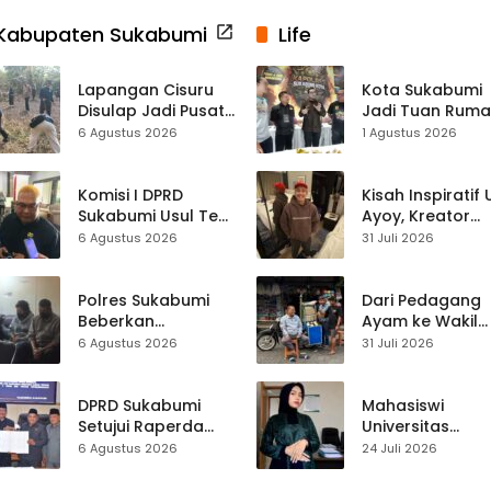
Kabupaten Sukabumi
Life
Lapangan Cisuru
Kota Sukabumi
Disulap Jadi Pusat
Jadi Tuan Rum
Perayaan HUT RI,
Kontes Batu Aki
6 Agustus 2026
1 Agustus 2026
Mahasiswa KKM
Nasional
dan Warga
Satukan Tenaga
Komisi I DPRD
Kisah Inspiratif
Sukabumi Usul Tes
Ayoy, Kreator
Rambut Jadi
TikTok Asal
6 Agustus 2026
31 Juli 2026
Syarat Calon
Sukabumi yang
Kades di Pilkades
Ubah Nasib Lew
2027
Live Streaming
Polres Sukabumi
Dari Pedagang
Beberkan
Ayam ke Wakil
Kronologi
Ketua DPRD, H.
6 Agustus 2026
31 Juli 2026
Diamankannya
Usep Kenang
Kades Tamanjaya
Perjalanan Hidu
dalam Kasus Sabu
Pasar Cisaat
DPRD Sukabumi
Mahasiswi
Setujui Raperda
Universitas
Disabilitas,
Muhammadiyah
6 Agustus 2026
24 Juli 2026
Perlindungan Hak
Sukabumi Raih
dan Akses Layanan
Juara II Kompeti