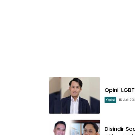
Opini: LGB
Opini
15 Juli 2
Disindir So