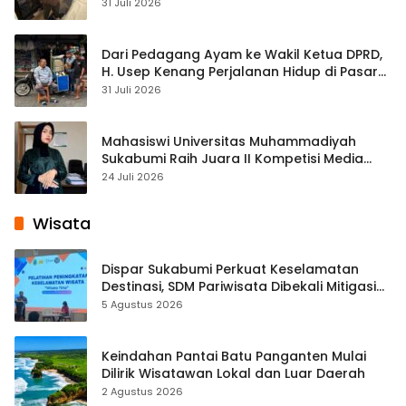
Streaming
31 Juli 2026
Dari Pedagang Ayam ke Wakil Ketua DPRD,
H. Usep Kenang Perjalanan Hidup di Pasar
Cisaat
31 Juli 2026
Mahasiswi Universitas Muhammadiyah
Sukabumi Raih Juara II Kompetisi Media
Pembelajaran Digital Tingkat Internasional
24 Juli 2026
Wisata
Dispar Sukabumi Perkuat Keselamatan
Destinasi, SDM Pariwisata Dibekali Mitigasi
hingga Teknik Evakuasi
5 Agustus 2026
Keindahan Pantai Batu Panganten Mulai
Dilirik Wisatawan Lokal dan Luar Daerah
2 Agustus 2026