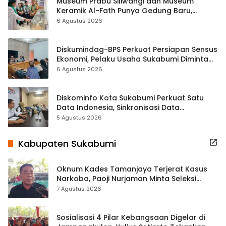
Museum Prabu Siliwangi dan Museum
Keramik Al-Fath Punya Gedung Baru,
Hampir 500 Koleksi Dipisahkan
6 Agustus 2026
Diskumindag-BPS Perkuat Persiapan Sensus
Ekonomi, Pelaku Usaha Sukabumi Diminta
Terbuka Beri Data
6 Agustus 2026
Diskominfo Kota Sukabumi Perkuat Satu
Data Indonesia, Sinkronisasi Data
Kewilayahan Dikebut
5 Agustus 2026
Kabupaten Sukabumi
Oknum Kades Tamanjaya Terjerat Kasus
Narkoba, Paoji Nurjaman Minta Seleksi
Calon Kades Diperketat
7 Agustus 2026
Sosialisasi 4 Pilar Kebangsaan Digelar di