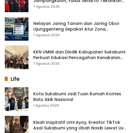
Jampangkulon, Yulius Setiarto Tekankan
Pentingnya Persatuan
7 Agustus 2026
Nelayan Jaring Tanam dan Jaring Obor
Ujunggenteng Sepakat Atur Zona
Penangkapan
7 Agustus 2026
KKN UMMI dan Disdik Kabupaten Sukabumi
Perkuat Edukasi Pencegahan Kenakalan
Remaja di SMPN 2 Tegalbuleud
7 Agustus 2026
Life
Kota Sukabumi Jadi Tuan Rumah Kontes
Batu Akik Nasional
1 Agustus 2026
Kisah Inspiratif Umi Ayoy, Kreator TikTok
Asal Sukabumi yang Ubah Nasib Lewat Live