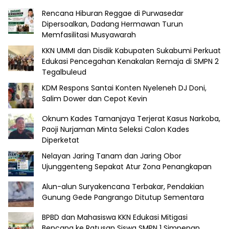
Rencana Hiburan Reggae di Purwasedar
Dipersoalkan, Dadang Hermawan Turun
Memfasilitasi Musyawarah
KKN UMMI dan Disdik Kabupaten Sukabumi Perkuat
Edukasi Pencegahan Kenakalan Remaja di SMPN 2
Tegalbuleud
KDM Respons Santai Konten Nyeleneh DJ Doni,
Salim Dower dan Cepot Kevin
Oknum Kades Tamanjaya Terjerat Kasus Narkoba,
Paoji Nurjaman Minta Seleksi Calon Kades
Diperketat
Nelayan Jaring Tanam dan Jaring Obor
Ujunggenteng Sepakat Atur Zona Penangkapan
Alun-alun Suryakencana Terbakar, Pendakian
Gunung Gede Pangrango Ditutup Sementara
BPBD dan Mahasiswa KKN Edukasi Mitigasi
Bencana ke Ratusan Siswa SMPN 1 Simpenan