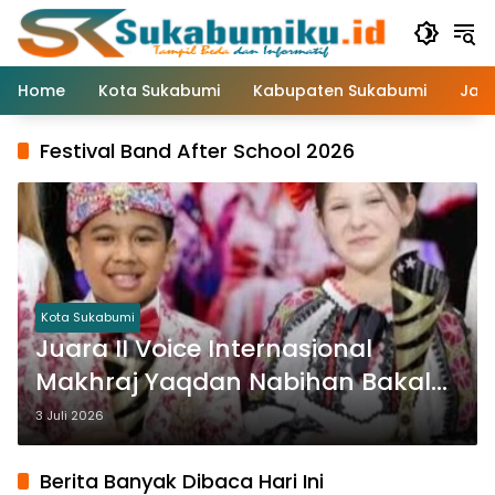
Langsung
ke
konten
Home
Kota Sukabumi
Kabupaten Sukabumi
Jaw
Festival Band After School 2026
Kota Sukabumi
Juara II Voice Internasional
Makhraj Yaqdan Nabihan Bakal
Ramaikan Battle Voice & Festival
3 Juli 2026
Band After School 2026 Piala
Kapolres Sukabumi Kota
Berita Banyak Dibaca Hari Ini