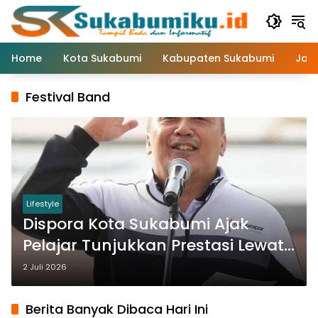
Langsung
ke
konten
Home
Kota Sukabumi
Kabupaten Sukabumi
Jaw
Festival Band
Lifestyle
Dispora Kota Sukabumi Ajak
Pelajar Tunjukkan Prestasi Lewat
Battle Voice & Band Festival After
2 Juli 2026
School 2026
Berita Banyak Dibaca Hari Ini