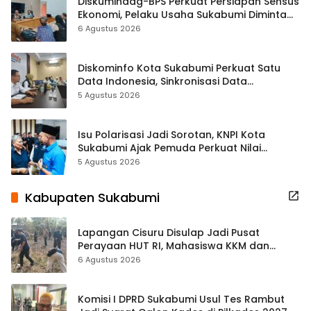
Diskumindag-BPS Perkuat Persiapan Sensus
Ekonomi, Pelaku Usaha Sukabumi Diminta
Terbuka Beri Data
6 Agustus 2026
Diskominfo Kota Sukabumi Perkuat Satu
Data Indonesia, Sinkronisasi Data
Kewilayahan Dikebut
5 Agustus 2026
Isu Polarisasi Jadi Sorotan, KNPI Kota
Sukabumi Ajak Pemuda Perkuat Nilai
Kebangsaan
5 Agustus 2026
Kabupaten Sukabumi
Lapangan Cisuru Disulap Jadi Pusat
Perayaan HUT RI, Mahasiswa KKM dan
Warga Satukan Tenaga
6 Agustus 2026
Komisi I DPRD Sukabumi Usul Tes Rambut