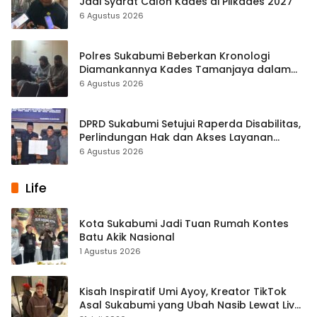
Jadi Syarat Calon Kades di Pilkades 2027
6 Agustus 2026
Polres Sukabumi Beberkan Kronologi
Diamankannya Kades Tamanjaya dalam
Kasus Sabu
6 Agustus 2026
DPRD Sukabumi Setujui Raperda Disabilitas,
Perlindungan Hak dan Akses Layanan
Diperkuat
6 Agustus 2026
Life
Kota Sukabumi Jadi Tuan Rumah Kontes
Batu Akik Nasional
1 Agustus 2026
Kisah Inspiratif Umi Ayoy, Kreator TikTok
Asal Sukabumi yang Ubah Nasib Lewat Live