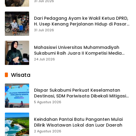
Streaming
31 Juli 2026
Dari Pedagang Ayam ke Wakil Ketua DPRD,
H. Usep Kenang Perjalanan Hidup di Pasar
Cisaat
31 Juli 2026
Mahasiswi Universitas Muhammadiyah
Sukabumi Raih Juara II Kompetisi Media
Pembelajaran Digital Tingkat Internasional
24 Juli 2026
Wisata
Dispar Sukabumi Perkuat Keselamatan
Destinasi, SDM Pariwisata Dibekali Mitigasi
hingga Teknik Evakuasi
5 Agustus 2026
Keindahan Pantai Batu Panganten Mulai
Dilirik Wisatawan Lokal dan Luar Daerah
2 Agustus 2026