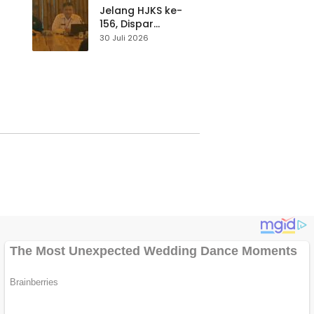
Waspada
Jelang HJKS ke-
156, Dispar
Kabupaten
30 Juli 2026
Sukabumi Perkuat
si
Promosi Wisata
Lewat Publikasi
Digital