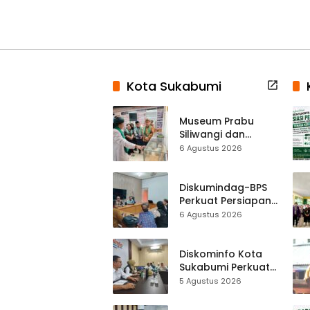
Kota Sukabumi
Museum Prabu
Siliwangi dan
Museum Keramik
6 Agustus 2026
Al-Fath Punya
Gedung Baru,
Hampir 500 Koleksi
Diskumindag-BPS
Dipisahkan
Perkuat Persiapan
Sensus Ekonomi,
6 Agustus 2026
Pelaku Usaha
Sukabumi Diminta
Terbuka Beri Data
Diskominfo Kota
Sukabumi Perkuat
Satu Data
5 Agustus 2026
Indonesia,
Sinkronisasi Data