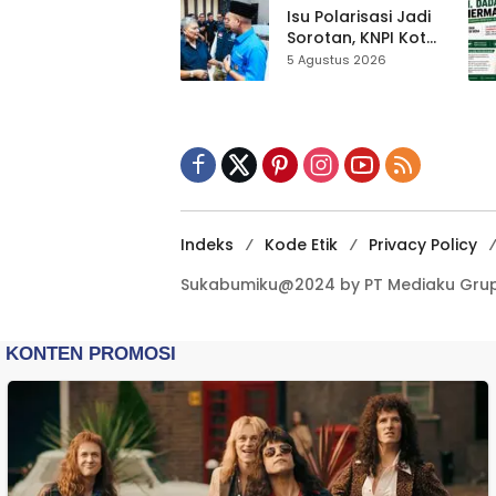
Kewilayahan
Isu Polarisasi Jadi
Dikebut
Sorotan, KNPI Kota
Sukabumi Ajak
5 Agustus 2026
Pemuda Perkuat
Nilai Kebangsaan
Indeks
Kode Etik
Privacy Policy
Sukabumiku@2024 by PT Mediaku Grup