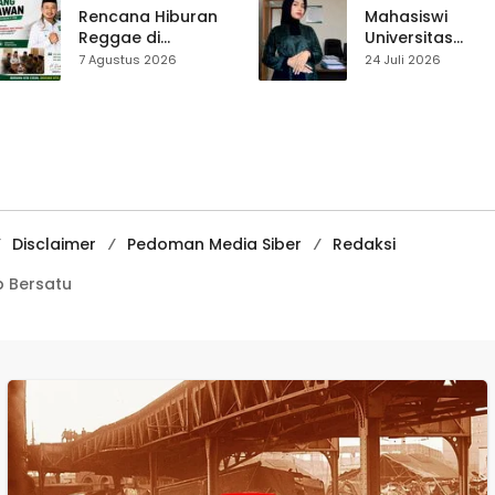
Pasar Cisaat
Rencana Hiburan
Mahasiswi
Reggae di
Universitas
Purwasedar
Muhammadiyah
7 Agustus 2026
24 Juli 2026
Dipersoalkan,
Sukabumi Raih
Dadang Hermawan
Juara II Kompeti
Turun Memfasilitasi
Media
Musyawarah
Pembelajaran
Digital Tingkat
Internasional
Disclaimer
Pedoman Media Siber
Redaksi
 Bersatu