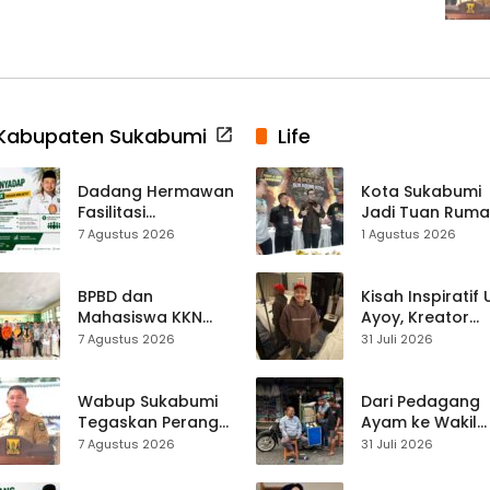
Kabupaten Sukabumi
Life
Dadang Hermawan
Kota Sukabumi
Fasilitasi
Jadi Tuan Rum
Pembentukan
Kontes Batu Aki
7 Agustus 2026
1 Agustus 2026
Asosiasi Penyadap,
Nasional
Dorong 400
Pekerja Dapat
BPBD dan
Kisah Inspiratif
Perlindungan BPJS
Mahasiswa KKN
Ayoy, Kreator
Edukasi Mitigasi
TikTok Asal
7 Agustus 2026
31 Juli 2026
Bencana ke
Sukabumi yang
Ratusan Siswa
Ubah Nasib Lew
SMPN 1 Simpenan
Live Streaming
Wabup Sukabumi
Dari Pedagang
Tegaskan Perang
Ayam ke Wakil
terhadap Narkoba
Ketua DPRD, H.
7 Agustus 2026
31 Juli 2026
Usai Dugaan Kades
Usep Kenang
Terlibat
Perjalanan Hidu