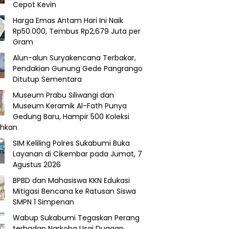
Cepot Kevin
Harga Emas Antam Hari Ini Naik
Rp50.000, Tembus Rp2,679 Juta per
Gram
Alun-alun Suryakencana Terbakar,
Pendakian Gunung Gede Pangrango
Ditutup Sementara
Museum Prabu Siliwangi dan
Museum Keramik Al-Fath Punya
Gedung Baru, Hampir 500 Koleksi
ahkan
SIM Keliling Polres Sukabumi Buka
Layanan di Cikembar pada Jumat, 7
Agustus 2026
BPBD dan Mahasiswa KKN Edukasi
Mitigasi Bencana ke Ratusan Siswa
SMPN 1 Simpenan
Wabup Sukabumi Tegaskan Perang
terhadap Narkoba Usai Dugaan