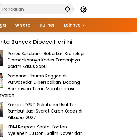
aga
Wisata
Kuliner
Lainnya
rita Banyak Dibaca Hari Ini
Polres Sukabumi Beberkan Kronologi
Diamankannya Kades Tamanjaya
dalam Kasus Sabu
Rencana Hiburan Reggae di
Purwasedar Dipersoalkan, Dadang
Hermawan Turun Memfasilitasi
awarah
Komisi I DPRD Sukabumi Usul Tes
Rambut Jadi Syarat Calon Kades di
Pilkades 2027
KDM Respons Santai Konten
Nyeleneh DJ Doni, Salim Dower dan