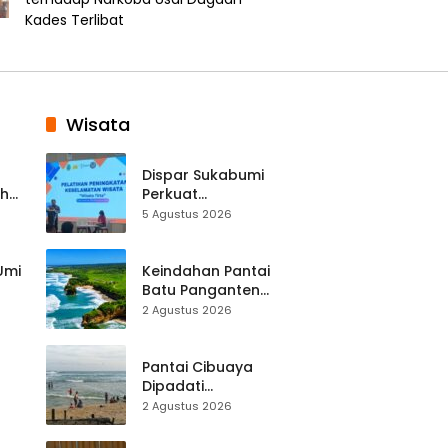
Kades Terlibat
Wisata
Dispar Sukabumi
ah
Perkuat
k
Keselamatan
5 Agustus 2026
Destinasi, SDM
Pariwisata Dibekali
Mitigasi hingga
 Umi
Keindahan Pantai
Teknik Evakuasi
Batu Panganten
Mulai Dilirik
2 Agustus 2026
Wisatawan Lokal
at
dan Luar Daerah
Pantai Cibuaya
Dipadati
Wisatawan,
2 Agustus 2026
Balawista Ingatkan
p di
Pengunjung Tetap