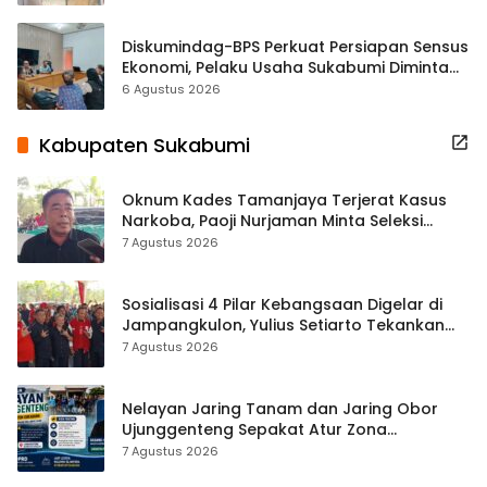
Diskumindag-BPS Perkuat Persiapan Sensus
Ekonomi, Pelaku Usaha Sukabumi Diminta
Terbuka Beri Data
6 Agustus 2026
Kabupaten Sukabumi
Oknum Kades Tamanjaya Terjerat Kasus
Narkoba, Paoji Nurjaman Minta Seleksi
Calon Kades Diperketat
7 Agustus 2026
Sosialisasi 4 Pilar Kebangsaan Digelar di
Jampangkulon, Yulius Setiarto Tekankan
Pentingnya Persatuan
7 Agustus 2026
Nelayan Jaring Tanam dan Jaring Obor
Ujunggenteng Sepakat Atur Zona
Penangkapan
7 Agustus 2026