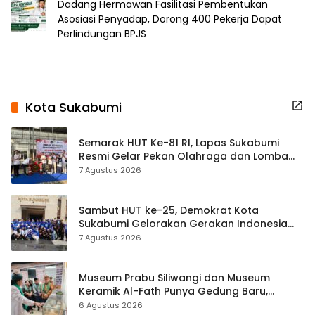
Dadang Hermawan Fasilitasi Pembentukan
Asosiasi Penyadap, Dorong 400 Pekerja Dapat
Perlindungan BPJS
Kota Sukabumi
Semarak HUT Ke-81 RI, Lapas Sukabumi
Resmi Gelar Pekan Olahraga dan Lomba
Tradisional
7 Agustus 2026
Sambut HUT ke-25, Demokrat Kota
Sukabumi Gelorakan Gerakan Indonesia
ASRI Lewat Aksi Bersih Masjid Agung
7 Agustus 2026
Museum Prabu Siliwangi dan Museum
Keramik Al-Fath Punya Gedung Baru,
Hampir 500 Koleksi Dipisahkan
6 Agustus 2026