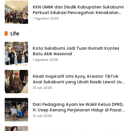
KKN UMMI dan Disdik Kabupaten Sukabumi
Perkuat Edukasi Pencegahan Kenakalan
Remaja di SMPN 2 Tegalbuleud
7 Agustus 2026
Life
Kota Sukabumi Jadi Tuan Rumah Kontes
Batu Akik Nasional
1 Agustus 2026
Kisah Inspiratif Umi Ayoy, Kreator TikTok
Asal Sukabumi yang Ubah Nasib Lewat Live
Streaming
31 Juli 2026
Dari Pedagang Ayam ke Wakil Ketua DPRD,
H. Usep Kenang Perjalanan Hidup di Pasar
Cisaat
31 Juli 2026