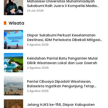
Mahasiswi Universitas Muhammadiyah
Sukabumi Raih Juara II Kompetisi Media
Pembelajaran Digital Tingkat Internasional
24 Juli 2026
Wisata
Dispar Sukabumi Perkuat Keselamatan
Destinasi, SDM Pariwisata Dibekali Mitigasi
hingga Teknik Evakuasi
5 Agustus 2026
Keindahan Pantai Batu Panganten Mulai
Dilirik Wisatawan Lokal dan Luar Daerah
2 Agustus 2026
Pantai Cibuaya Dipadati Wisatawan,
Balawista Ingatkan Pengunjung Tetap
Waspada
2 Agustus 2026
Jelang HJKS ke-156, Dispar Kabupaten