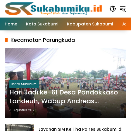
Langsung
ke
konten
Home
Kota Sukabumi
Kabupaten Sukabumi
Jaw
Kecamatan Parungkuda
Berita Sukabumi
Hari Jadi ke-61 Desa Pondokkaso
Landeuh, Wabup Andreas
Tekankan Peningkatan
31 Agustus 2025
Pelayanan Publik
Layanan SIM Keliling Polres Sukabumi di