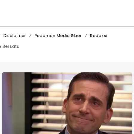
Kenakalan Remaja
Media
di SMPN 2
Pembelajaran
Tegalbuleud
Digital Tingkat
Internasional
Disclaimer
Pedoman Media Siber
Redaksi
 Bersatu