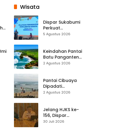
Wisata
Dispar Sukabumi
ah
Perkuat
k
Keselamatan
5 Agustus 2026
Destinasi, SDM
Pariwisata Dibekali
Mitigasi hingga
 Umi
Keindahan Pantai
Teknik Evakuasi
Batu Panganten
Mulai Dilirik
2 Agustus 2026
Wisatawan Lokal
at
dan Luar Daerah
Pantai Cibuaya
Dipadati
Wisatawan,
2 Agustus 2026
Balawista Ingatkan
p di
Pengunjung Tetap
Waspada
Jelang HJKS ke-
156, Dispar
Kabupaten
30 Juli 2026
Sukabumi Perkuat
si
Promosi Wisata