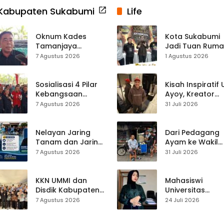
Kabupaten Sukabumi
Life
Oknum Kades
Kota Sukabumi
Tamanjaya
Jadi Tuan Rum
Terjerat Kasus
Kontes Batu Aki
7 Agustus 2026
1 Agustus 2026
Narkoba, Paoji
Nasional
Nurjaman Minta
Seleksi Calon
Sosialisasi 4 Pilar
Kisah Inspiratif
Kades Diperketat
Kebangsaan
Ayoy, Kreator
Digelar di
TikTok Asal
7 Agustus 2026
31 Juli 2026
Jampangkulon,
Sukabumi yang
Yulius Setiarto
Ubah Nasib Lew
Tekankan
Live Streaming
Nelayan Jaring
Dari Pedagang
Pentingnya
Tanam dan Jaring
Ayam ke Wakil
Persatuan
Obor
Ketua DPRD, H.
7 Agustus 2026
31 Juli 2026
Ujunggenteng
Usep Kenang
Sepakat Atur Zona
Perjalanan Hidu
Penangkapan
Pasar Cisaat
KKN UMMI dan
Mahasiswi
Disdik Kabupaten
Universitas
Sukabumi Perkuat
Muhammadiyah
7 Agustus 2026
24 Juli 2026
Edukasi
Sukabumi Raih
Pencegahan
Juara II Kompeti