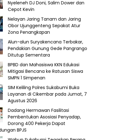
Nyeleneh DJ Doni, Salim Dower dan
Cepot Kevin
Nelayan Jaring Tanam dan Jaring
Obor Ujunggenteng Sepakat Atur
Zona Penangkapan
Alun-alun Suryakencana Terbakar,
Pendakian Gunung Gede Pangrango
Ditutup Sementara
BPBD dan Mahasiswa KKN Edukasi
Mitigasi Bencana ke Ratusan Siswa
SMPN 1 Simpenan
SIM Keliling Polres Sukabumi Buka
Layanan di Cikembar pada Jumat, 7
Agustus 2026
Dadang Hermawan Fasilitasi
Pembentukan Asosiasi Penyadap,
Dorong 400 Pekerja Dapat
ndungan BPJS
Wabup Sukabumi Tegaskan Perang