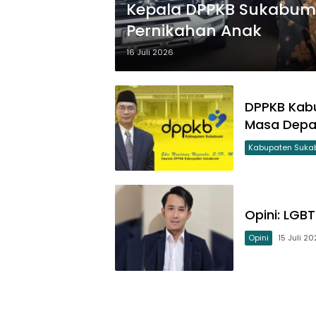
Kepala DPPKB Sukabumi:
Pernikahan Anak
16 Juli 2026
DPPKB Kabu
Masa Depa
Kabupaten Suka
Opini: LGB
Opini
15 Juli 2