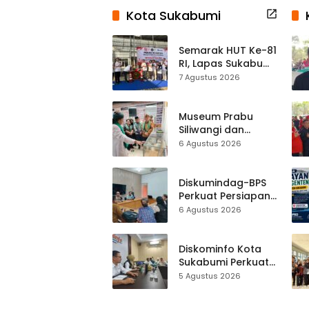
Kota Sukabumi
Semarak HUT Ke-81
RI, Lapas Sukabumi
Resmi Gelar Pekan
7 Agustus 2026
Olahraga dan
Lomba Tradisional
Museum Prabu
Siliwangi dan
Museum Keramik
6 Agustus 2026
Al-Fath Punya
Gedung Baru,
Hampir 500 Koleksi
Diskumindag-BPS
Dipisahkan
Perkuat Persiapan
Sensus Ekonomi,
6 Agustus 2026
Pelaku Usaha
Sukabumi Diminta
Terbuka Beri Data
Diskominfo Kota
Sukabumi Perkuat
Satu Data
5 Agustus 2026
Indonesia,
Sinkronisasi Data