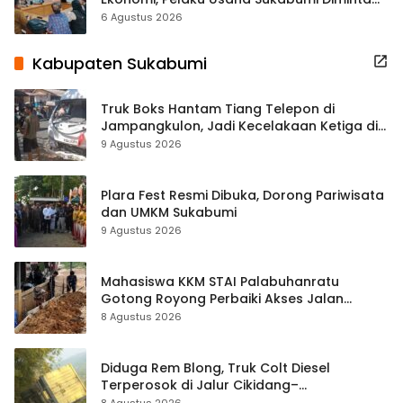
Terbuka Beri Data
6 Agustus 2026
Kabupaten Sukabumi
Truk Boks Hantam Tiang Telepon di
Jampangkulon, Jadi Kecelakaan Ketiga di
Titik yang Sama
9 Agustus 2026
Plara Fest Resmi Dibuka, Dorong Pariwisata
dan UMKM Sukabumi
9 Agustus 2026
Mahasiswa KKM STAI Palabuhanratu
Gotong Royong Perbaiki Akses Jalan
Majelis Ta’lim di Sagaranten
8 Agustus 2026
Diduga Rem Blong, Truk Colt Diesel
Terperosok di Jalur Cikidang–
Palabuhanratu
8 Agustus 2026