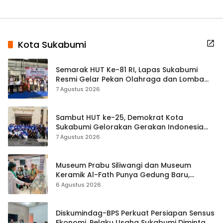
Kota Sukabumi
Semarak HUT Ke-81 RI, Lapas Sukabumi
Resmi Gelar Pekan Olahraga dan Lomba
Tradisional
7 Agustus 2026
Sambut HUT ke-25, Demokrat Kota
Sukabumi Gelorakan Gerakan Indonesia
ASRI Lewat Aksi Bersih Masjid Agung
7 Agustus 2026
Museum Prabu Siliwangi dan Museum
Keramik Al-Fath Punya Gedung Baru,
Hampir 500 Koleksi Dipisahkan
6 Agustus 2026
Diskumindag-BPS Perkuat Persiapan Sensus
Ekonomi, Pelaku Usaha Sukabumi Diminta