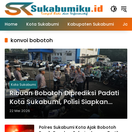
Langsung
ke
konten
Home
Kota Sukabumi
Kabupaten Sukabumi
Jaw
konvoi bobotoh
Kota Sukabumi
Ribuan Bobotoh Diprediksi Padati
Kota Sukabumi, Polisi Siapkan
Rekayasa Lalulintas
22 Mei 2026
Polres Sukabumi Kota Ajak Bobotoh