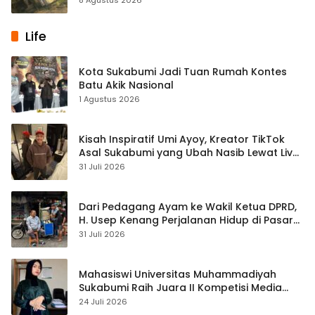
Life
Kota Sukabumi Jadi Tuan Rumah Kontes
Batu Akik Nasional
1 Agustus 2026
Kisah Inspiratif Umi Ayoy, Kreator TikTok
Asal Sukabumi yang Ubah Nasib Lewat Live
Streaming
31 Juli 2026
Dari Pedagang Ayam ke Wakil Ketua DPRD,
H. Usep Kenang Perjalanan Hidup di Pasar
Cisaat
31 Juli 2026
Mahasiswi Universitas Muhammadiyah
Sukabumi Raih Juara II Kompetisi Media
Pembelajaran Digital Tingkat Internasional
24 Juli 2026