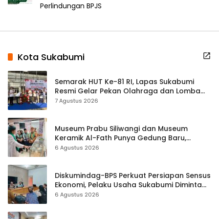
Perlindungan BPJS
Kota Sukabumi
Semarak HUT Ke-81 RI, Lapas Sukabumi
Resmi Gelar Pekan Olahraga dan Lomba
Tradisional
7 Agustus 2026
Museum Prabu Siliwangi dan Museum
Keramik Al-Fath Punya Gedung Baru,
Hampir 500 Koleksi Dipisahkan
6 Agustus 2026
Diskumindag-BPS Perkuat Persiapan Sensus
Ekonomi, Pelaku Usaha Sukabumi Diminta
Terbuka Beri Data
6 Agustus 2026