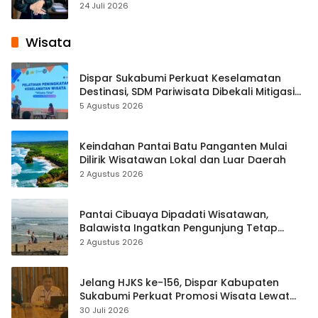
Pembelajaran Digital Tingkat Internasional
24 Juli 2026
Wisata
Dispar Sukabumi Perkuat Keselamatan
Destinasi, SDM Pariwisata Dibekali Mitigasi
hingga Teknik Evakuasi
5 Agustus 2026
Keindahan Pantai Batu Panganten Mulai
Dilirik Wisatawan Lokal dan Luar Daerah
2 Agustus 2026
Pantai Cibuaya Dipadati Wisatawan,
Balawista Ingatkan Pengunjung Tetap
Waspada
2 Agustus 2026
Jelang HJKS ke-156, Dispar Kabupaten
Sukabumi Perkuat Promosi Wisata Lewat
Publikasi Digital
30 Juli 2026