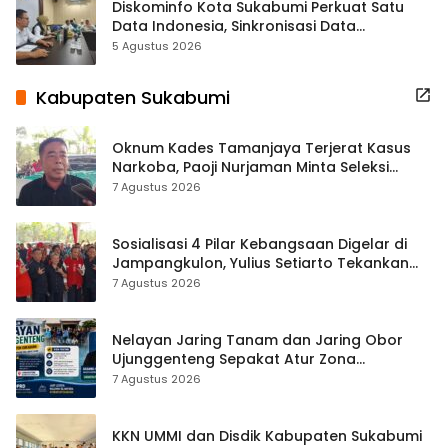
Diskominfo Kota Sukabumi Perkuat Satu
Data Indonesia, Sinkronisasi Data
Kewilayahan Dikebut
5 Agustus 2026
Kabupaten Sukabumi
Oknum Kades Tamanjaya Terjerat Kasus
Narkoba, Paoji Nurjaman Minta Seleksi
Calon Kades Diperketat
7 Agustus 2026
Sosialisasi 4 Pilar Kebangsaan Digelar di
Jampangkulon, Yulius Setiarto Tekankan
Pentingnya Persatuan
7 Agustus 2026
Nelayan Jaring Tanam dan Jaring Obor
Ujunggenteng Sepakat Atur Zona
Penangkapan
7 Agustus 2026
KKN UMMI dan Disdik Kabupaten Sukabumi