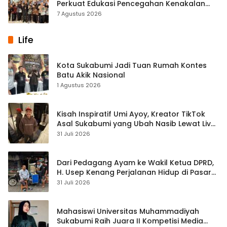
Perkuat Edukasi Pencegahan Kenakalan
Remaja di SMPN 2 Tegalbuleud
7 Agustus 2026
Life
Kota Sukabumi Jadi Tuan Rumah Kontes
Batu Akik Nasional
1 Agustus 2026
Kisah Inspiratif Umi Ayoy, Kreator TikTok
Asal Sukabumi yang Ubah Nasib Lewat Live
Streaming
31 Juli 2026
Dari Pedagang Ayam ke Wakil Ketua DPRD,
H. Usep Kenang Perjalanan Hidup di Pasar
Cisaat
31 Juli 2026
Mahasiswi Universitas Muhammadiyah
Sukabumi Raih Juara II Kompetisi Media