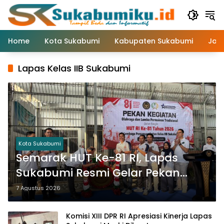
Langsung
ke
konten
Home
Kota Sukabumi
Kabupaten Sukabumi
Jaw
Lapas Kelas IIB Sukabumi
Kota Sukabumi
Semarak HUT Ke-81 RI, Lapas
Sukabumi Resmi Gelar Pekan
Olahraga dan Lomba Tradisional
7 Agustus 2026
Komisi XIII DPR RI Apresiasi Kinerja Lapas