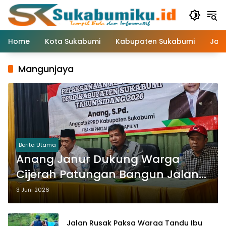
Langsung
ke
konten
Home
Kota Sukabumi
Kabupaten Sukabumi
Jaw
Mangunjaya
Berita Utama
Anang Janur Dukung Warga
Cijerah Patungan Bangun Jalan
Akses Desa
3 Juni 2026
Jalan Rusak Paksa Warga Tandu Ibu