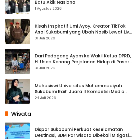
Batu Akik Nasional
1 Agustus 2026
Kisah Inspiratif Umi Ayoy, Kreator TikTok
Asal Sukabumi yang Ubah Nasib Lewat Live
Streaming
31 Juli 2026
Dari Pedagang Ayam ke Wakil Ketua DPRD,
H. Usep Kenang Perjalanan Hidup di Pasar
Cisaat
31 Juli 2026
Mahasiswi Universitas Muhammadiyah
Sukabumi Raih Juara II Kompetisi Media
Pembelajaran Digital Tingkat Internasional
24 Juli 2026
Wisata
Dispar Sukabumi Perkuat Keselamatan
Destinasi, SDM Pariwisata Dibekali Mitigasi