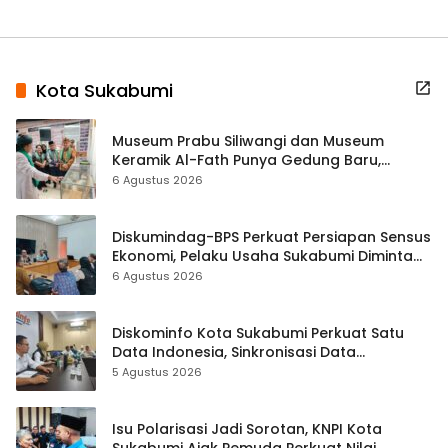
Kota Sukabumi
Museum Prabu Siliwangi dan Museum
Keramik Al-Fath Punya Gedung Baru,
Hampir 500 Koleksi Dipisahkan
6 Agustus 2026
Diskumindag-BPS Perkuat Persiapan Sensus
Ekonomi, Pelaku Usaha Sukabumi Diminta
Terbuka Beri Data
6 Agustus 2026
Diskominfo Kota Sukabumi Perkuat Satu
Data Indonesia, Sinkronisasi Data
Kewilayahan Dikebut
5 Agustus 2026
Isu Polarisasi Jadi Sorotan, KNPI Kota
Sukabumi Ajak Pemuda Perkuat Nilai