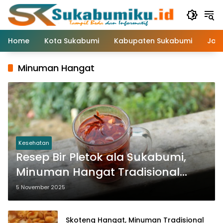
Langsung
ke
konten
Home
Kota Sukabumi
Kabupaten Sukabumi
Jaw
Minuman Hangat
Kesehatan
Resep Bir Pletok ala Sukabumi,
Minuman Hangat Tradisional
yang Sehat dan Segar
5 November 2025
Skoteng Hangat, Minuman Tradisional