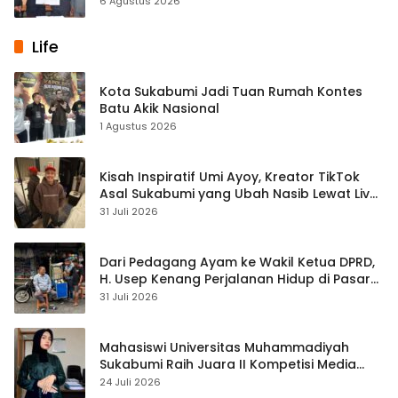
6 Agustus 2026
Life
Kota Sukabumi Jadi Tuan Rumah Kontes
Batu Akik Nasional
1 Agustus 2026
Kisah Inspiratif Umi Ayoy, Kreator TikTok
Asal Sukabumi yang Ubah Nasib Lewat Live
Streaming
31 Juli 2026
Dari Pedagang Ayam ke Wakil Ketua DPRD,
H. Usep Kenang Perjalanan Hidup di Pasar
Cisaat
31 Juli 2026
Mahasiswi Universitas Muhammadiyah
Sukabumi Raih Juara II Kompetisi Media
Pembelajaran Digital Tingkat Internasional
24 Juli 2026