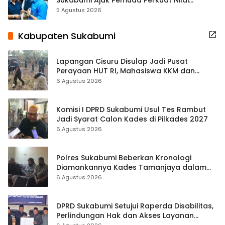
Kebangsaan
5 Agustus 2026
Kabupaten Sukabumi
Lapangan Cisuru Disulap Jadi Pusat
Perayaan HUT RI, Mahasiswa KKM dan
Warga Satukan Tenaga
6 Agustus 2026
Komisi I DPRD Sukabumi Usul Tes Rambut
Jadi Syarat Calon Kades di Pilkades 2027
6 Agustus 2026
Polres Sukabumi Beberkan Kronologi
Diamankannya Kades Tamanjaya dalam
Kasus Sabu
6 Agustus 2026
DPRD Sukabumi Setujui Raperda Disabilitas,
Perlindungan Hak dan Akses Layanan
Diperkuat