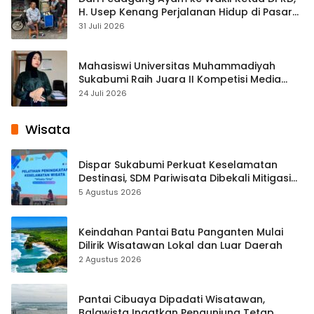
H. Usep Kenang Perjalanan Hidup di Pasar
Cisaat
31 Juli 2026
Mahasiswi Universitas Muhammadiyah
Sukabumi Raih Juara II Kompetisi Media
Pembelajaran Digital Tingkat Internasional
24 Juli 2026
Wisata
Dispar Sukabumi Perkuat Keselamatan
Destinasi, SDM Pariwisata Dibekali Mitigasi
hingga Teknik Evakuasi
5 Agustus 2026
Keindahan Pantai Batu Panganten Mulai
Dilirik Wisatawan Lokal dan Luar Daerah
2 Agustus 2026
Pantai Cibuaya Dipadati Wisatawan,
Balawista Ingatkan Pengunjung Tetap