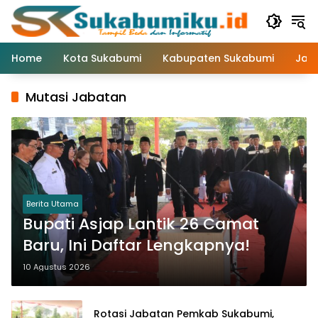
Langsung
ke
konten
Home
Kota Sukabumi
Kabupaten Sukabumi
Jaw
Mutasi Jabatan
Berita Utama
Bupati Asjap Lantik 26 Camat
Baru, Ini Daftar Lengkapnya!
10 Agustus 2026
Rotasi Jabatan Pemkab Sukabumi,