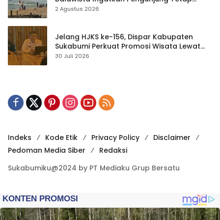
Waspada
2 Agustus 2026
Jelang HJKS ke-156, Dispar Kabupaten
Sukabumi Perkuat Promosi Wisata Lewat
Publikasi Digital
30 Juli 2026
Indeks
Kode Etik
Privacy Policy
Disclaimer
Pedoman Media Siber
Redaksi
Sukabumiku@2024 by PT Mediaku Grup Bersatu