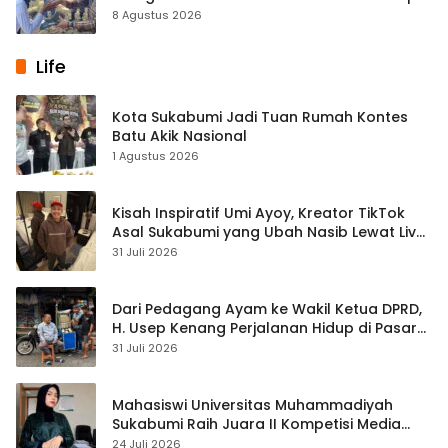
8 Agustus 2026
Life
Kota Sukabumi Jadi Tuan Rumah Kontes
Batu Akik Nasional
1 Agustus 2026
Kisah Inspiratif Umi Ayoy, Kreator TikTok
Asal Sukabumi yang Ubah Nasib Lewat Live
Streaming
31 Juli 2026
Dari Pedagang Ayam ke Wakil Ketua DPRD,
H. Usep Kenang Perjalanan Hidup di Pasar
Cisaat
31 Juli 2026
Mahasiswi Universitas Muhammadiyah
Sukabumi Raih Juara II Kompetisi Media
Pembelajaran Digital Tingkat Internasional
24 Juli 2026