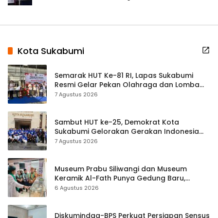
Kota Sukabumi
Semarak HUT Ke-81 RI, Lapas Sukabumi
Resmi Gelar Pekan Olahraga dan Lomba
Tradisional
7 Agustus 2026
Sambut HUT ke-25, Demokrat Kota
Sukabumi Gelorakan Gerakan Indonesia
ASRI Lewat Aksi Bersih Masjid Agung
7 Agustus 2026
Museum Prabu Siliwangi dan Museum
Keramik Al-Fath Punya Gedung Baru,
Hampir 500 Koleksi Dipisahkan
6 Agustus 2026
Diskumindag-BPS Perkuat Persiapan Sensus