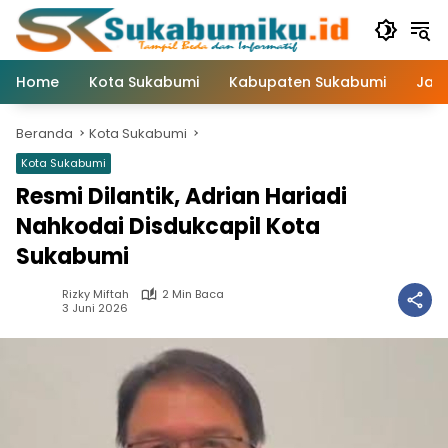
Langsung
ke
konten
Home
Kota Sukabumi
Kabupaten Sukabumi
Jaw
Beranda
Kota Sukabumi
Kota Sukabumi
Resmi Dilantik, Adrian Hariadi
Nahkodai Disdukcapil Kota
Sukabumi
Rizky Miftah
2 Min Baca
3 Juni 2026