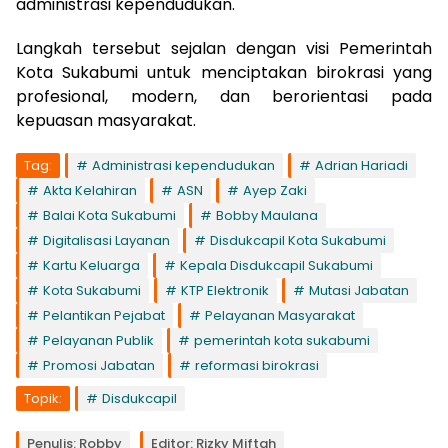
administrasi kependudukan.
Langkah tersebut sejalan dengan visi Pemerintah
Kota Sukabumi untuk menciptakan birokrasi yang
profesional, modern, dan berorientasi pada
kepuasan masyarakat.
Tag:
Administrasi kependudukan
Adrian Hariadi
Akta Kelahiran
ASN
Ayep Zaki
Balai Kota Sukabumi
Bobby Maulana
Digitalisasi Layanan
Disdukcapil Kota Sukabumi
Kartu Keluarga
Kepala Disdukcapil Sukabumi
Kota Sukabumi
KTP Elektronik
Mutasi Jabatan
Pelantikan Pejabat
Pelayanan Masyarakat
Pelayanan Publik
pemerintah kota sukabumi
Promosi Jabatan
reformasi birokrasi
Topik:
Disdukcapil
Penulis: Robby
Editor: Rizky Miftah