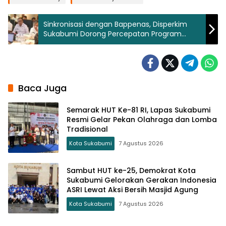
Sinkronisasi dengan Bappenas, Disperkim
Sukabumi Dorong Percepatan Program
Perumahan dan Permukiman
Baca Juga
Semarak HUT Ke-81 RI, Lapas Sukabumi
Resmi Gelar Pekan Olahraga dan Lomba
Tradisional
Kota Sukabumi
7 Agustus 2026
Sambut HUT ke-25, Demokrat Kota
Sukabumi Gelorakan Gerakan Indonesia
ASRI Lewat Aksi Bersih Masjid Agung
Kota Sukabumi
7 Agustus 2026