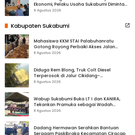
Ekonomi, Pelaku Usaha Sukabumi Diminta
Terbuka Beri Data
6 Agustus 2026
Kabupaten Sukabumi
Mahasiswa KKM STAI Palabuhanratu
Gotong Royong Perbaiki Akses Jalan
Majelis Ta’lim di Sagaranten
8 Agustus 2026
Diduga Rem Blong, Truk Colt Diesel
Terperosok di Jalur Cikidang–
Palabuhanratu
8 Agustus 2026
Wabup Sukabumi Buka LT I dan KANIRA,
Tekankan Pramuka sebagai Wadah
Pembentukan Karakter
8 Agustus 2026
Dadang Hermawan Serahkan Bantuan
Seragam Paskibraka Kecamatan Ciracap