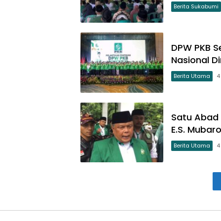
Berita Sukabumi
DPW PKB Se
Nasional D
Berita Utama
4
Satu Abad 
E.S. Mubar
Berita Utama
4