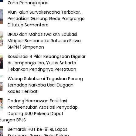
Zona Penangkapan
Alun-alun Suryakencana Terbakar,
Pendakian Gunung Gede Pangrango
Ditutup Sementara
BPBD dan Mahasiswa KKN Edukasi
Mitigasi Bencana ke Ratusan Siswa
SMPN 1 Simpenan
Sosialisasi 4 Pilar Kebangsaan Digelar
di Jampangkulon, Yulius Setiarto
Tekankan Pentingnya Persatuan
Wabup Sukabumi Tegaskan Perang
terhadap Narkoba Usai Dugaan
Kades Terlibat
Dadang Hermawan Fasilitasi
Pembentukan Asosiasi Penyadap,
Dorong 400 Pekerja Dapat
ndungan BPJS
Semarak HUT Ke-81 RI, Lapas
Sukabumi Resmi Gelar Pekan