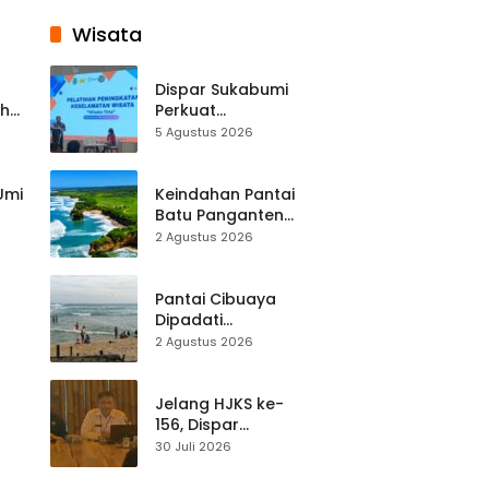
Wisata
Dispar Sukabumi
ah
Perkuat
k
Keselamatan
5 Agustus 2026
Destinasi, SDM
Pariwisata Dibekali
Mitigasi hingga
 Umi
Keindahan Pantai
Teknik Evakuasi
Batu Panganten
Mulai Dilirik
2 Agustus 2026
Wisatawan Lokal
at
dan Luar Daerah
Pantai Cibuaya
Dipadati
Wisatawan,
2 Agustus 2026
Balawista Ingatkan
p di
Pengunjung Tetap
Waspada
Jelang HJKS ke-
156, Dispar
Kabupaten
30 Juli 2026
Sukabumi Perkuat
si
Promosi Wisata