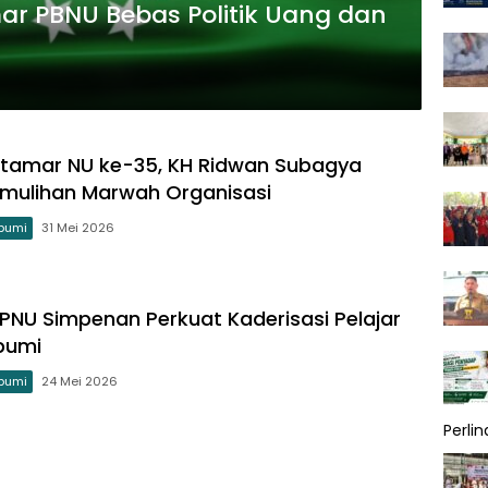
ar PBNU Bebas Politik Uang dan
tamar NU ke-35, KH Ridwan Subagya
mulihan Marwah Organisasi
bumi
31 Mei 2026
 IPNU Simpenan Perkuat Kaderisasi Pelajar
bumi
bumi
24 Mei 2026
Perli