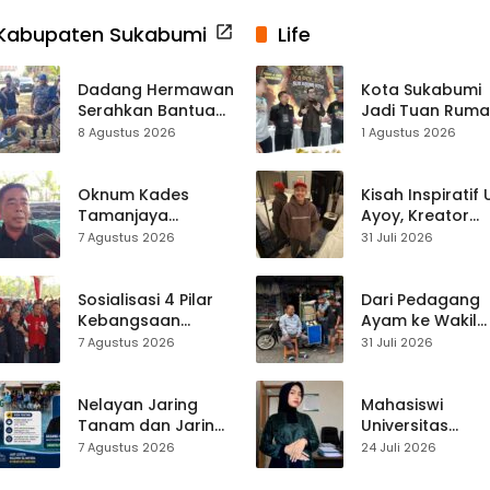
Kabupaten Sukabumi
Life
Dadang Hermawan
Kota Sukabumi
Serahkan Bantuan
Jadi Tuan Rum
Seragam
Kontes Batu Aki
8 Agustus 2026
1 Agustus 2026
Paskibraka
Nasional
Kecamatan
Ciracap
Oknum Kades
Kisah Inspiratif
Tamanjaya
Ayoy, Kreator
Terjerat Kasus
TikTok Asal
7 Agustus 2026
31 Juli 2026
Narkoba, Paoji
Sukabumi yang
Nurjaman Minta
Ubah Nasib Lew
Seleksi Calon
Live Streaming
Sosialisasi 4 Pilar
Dari Pedagang
Kades Diperketat
Kebangsaan
Ayam ke Wakil
Digelar di
Ketua DPRD, H.
7 Agustus 2026
31 Juli 2026
Jampangkulon,
Usep Kenang
Yulius Setiarto
Perjalanan Hidu
Tekankan
Pasar Cisaat
Nelayan Jaring
Mahasiswi
Pentingnya
Tanam dan Jaring
Universitas
Persatuan
Obor
Muhammadiyah
7 Agustus 2026
24 Juli 2026
Ujunggenteng
Sukabumi Raih
Sepakat Atur Zona
Juara II Kompeti