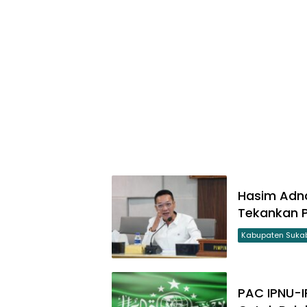
Hasim Adna
Tekankan P
Kabupaten Suka
PAC IPNU-I