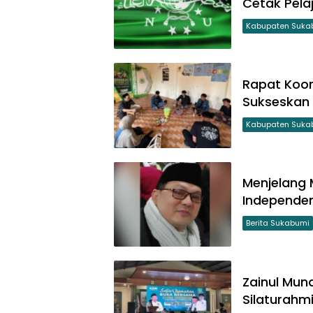
Cetak Pelaj
Kabupaten Suka
Rapat Koor
Sukseskan 
Kabupaten Suka
Menjelang
Independen
Berita Sukabumi
Zainul Mun
Silaturahm