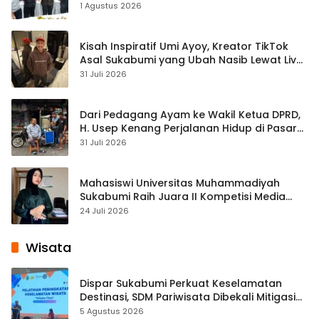
1 Agustus 2026
Kisah Inspiratif Umi Ayoy, Kreator TikTok
Asal Sukabumi yang Ubah Nasib Lewat Live
Streaming
31 Juli 2026
Dari Pedagang Ayam ke Wakil Ketua DPRD,
H. Usep Kenang Perjalanan Hidup di Pasar
Cisaat
31 Juli 2026
Mahasiswi Universitas Muhammadiyah
Sukabumi Raih Juara II Kompetisi Media
Pembelajaran Digital Tingkat Internasional
24 Juli 2026
Wisata
Dispar Sukabumi Perkuat Keselamatan
Destinasi, SDM Pariwisata Dibekali Mitigasi
hingga Teknik Evakuasi
5 Agustus 2026