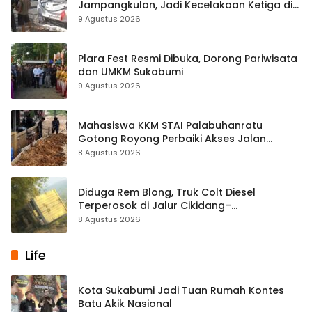
Jampangkulon, Jadi Kecelakaan Ketiga di
Titik yang Sama
9 Agustus 2026
Plara Fest Resmi Dibuka, Dorong Pariwisata
dan UMKM Sukabumi
9 Agustus 2026
Mahasiswa KKM STAI Palabuhanratu
Gotong Royong Perbaiki Akses Jalan
Majelis Ta’lim di Sagaranten
8 Agustus 2026
Diduga Rem Blong, Truk Colt Diesel
Terperosok di Jalur Cikidang–
Palabuhanratu
8 Agustus 2026
Life
Kota Sukabumi Jadi Tuan Rumah Kontes
Batu Akik Nasional