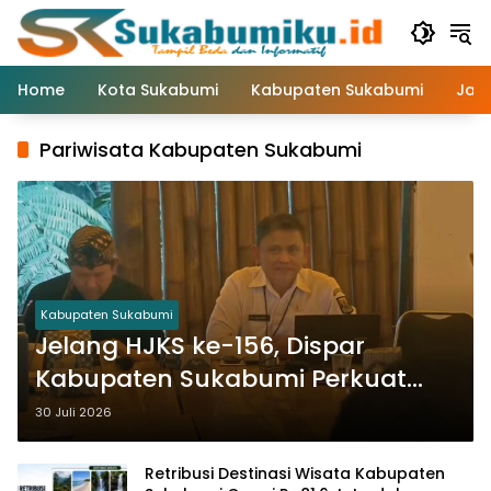
Langsung
ke
konten
Home
Kota Sukabumi
Kabupaten Sukabumi
Jaw
Pariwisata Kabupaten Sukabumi
Kabupaten Sukabumi
Jelang HJKS ke-156, Dispar
Kabupaten Sukabumi Perkuat
Promosi Wisata Lewat Publikasi
30 Juli 2026
Digital
Retribusi Destinasi Wisata Kabupaten