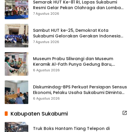
Semarak HUT Ke-81 RI, Lapas Sukabumi
Resmi Gelar Pekan Olahraga dan Lomba
Tradisional
7 Agustus 2026
Sambut HUT ke-25, Demokrat Kota
Sukabumi Gelorakan Gerakan Indonesia
ASRI Lewat Aksi Bersih Masjid Agung
7 Agustus 2026
Museum Prabu Siliwangi dan Museum
Keramik Al-Fath Punya Gedung Baru,
Hampir 500 Koleksi Dipisahkan
6 Agustus 2026
Diskumindag-BPS Perkuat Persiapan Sensus
Ekonomi, Pelaku Usaha Sukabumi Diminta
Terbuka Beri Data
6 Agustus 2026
Kabupaten Sukabumi
Truk Boks Hantam Tiang Telepon di