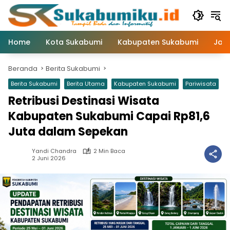
Langsung
ke
konten
Home
Kota Sukabumi
Kabupaten Sukabumi
Jaw
Beranda
Berita Sukabumi
Berita Sukabumi
Berita Utama
Kabupaten Sukabumi
Pariwisata
Retribusi Destinasi Wisata
Kabupaten Sukabumi Capai Rp81,6
Juta dalam Sepekan
Yandi Chandra
2 Min Baca
2 Juni 2026