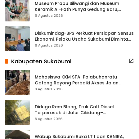
Museum Prabu Siliwangi dan Museum
Keramik Al-Fath Punya Gedung Baru,
Hampir 500 Koleksi Dipisahkan
6 Agustus 2026
Diskumindag-BPS Perkuat Persiapan Sensus
Ekonomi, Pelaku Usaha Sukabumi Diminta
Terbuka Beri Data
6 Agustus 2026
Kabupaten Sukabumi
Mahasiswa KKM STAI Palabuhanratu
Gotong Royong Perbaiki Akses Jalan
Majelis Ta’lim di Sagaranten
8 Agustus 2026
Diduga Rem Blong, Truk Colt Diesel
Terperosok di Jalur Cikidang–
Palabuhanratu
8 Agustus 2026
Wabup Sukabumi Buka LT I dan KANIRA,