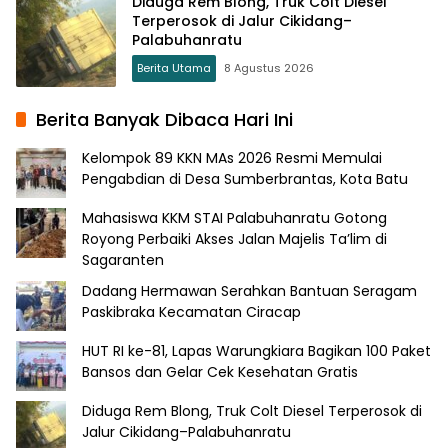
Diduga Rem Blong, Truk Colt Diesel
Terperosok di Jalur Cikidang–
Palabuhanratu
Berita Utama
8 Agustus 2026
Berita Banyak Dibaca Hari Ini
Kelompok 89 KKN MAs 2026 Resmi Memulai
Pengabdian di Desa Sumberbrantas, Kota Batu
Mahasiswa KKM STAI Palabuhanratu Gotong
Royong Perbaiki Akses Jalan Majelis Ta’lim di
Sagaranten
Dadang Hermawan Serahkan Bantuan Seragam
Paskibraka Kecamatan Ciracap
HUT RI ke-81, Lapas Warungkiara Bagikan 100 Paket
Bansos dan Gelar Cek Kesehatan Gratis
Diduga Rem Blong, Truk Colt Diesel Terperosok di
Jalur Cikidang–Palabuhanratu