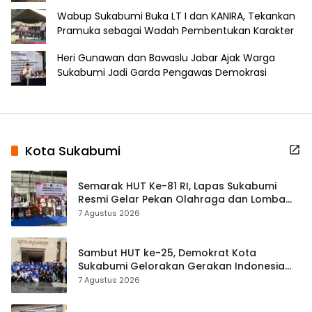
Wabup Sukabumi Buka LT I dan KANIRA, Tekankan
Pramuka sebagai Wadah Pembentukan Karakter
Heri Gunawan dan Bawaslu Jabar Ajak Warga
Sukabumi Jadi Garda Pengawas Demokrasi
Kota Sukabumi
Semarak HUT Ke-81 RI, Lapas Sukabumi
Resmi Gelar Pekan Olahraga dan Lomba
Tradisional
7 Agustus 2026
Sambut HUT ke-25, Demokrat Kota
Sukabumi Gelorakan Gerakan Indonesia
ASRI Lewat Aksi Bersih Masjid Agung
7 Agustus 2026