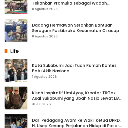
Tekankan Pramuka sebagai Wadah
Pembentukan Karakter
8 Agustus 2026
Dadang Hermawan Serahkan Bantuan
Seragam Paskibraka Kecamatan Ciracap
8 Agustus 2026
Life
Kota Sukabumi Jadi Tuan Rumah Kontes
Batu Akik Nasional
1 Agustus 2026
Kisah Inspiratif Umi Ayoy, Kreator TikTok
Asal Sukabumi yang Ubah Nasib Lewat Live
Streaming
31 Juli 2026
Dari Pedagang Ayam ke Wakil Ketua DPRD,
H. Usep Kenang Perjalanan Hidup di Pasar