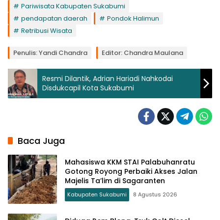
Pariwisata Kabupaten Sukabumi
pendapatan daerah
Pondok Halimun
Retribusi Wisata
Penulis: Yandi Chandra
Editor: Chandra Maulana
Resmi Dilantik, Adrian Hariadi Nahkodai
Disdukcapil Kota Sukabumi
Baca Juga
Mahasiswa KKM STAI Palabuhanratu
Gotong Royong Perbaiki Akses Jalan
Majelis Ta’lim di Sagaranten
Kabupaten Sukabumi
8 Agustus 2026