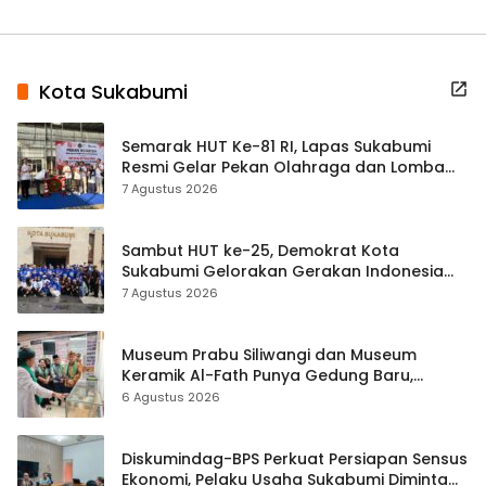
Kota Sukabumi
Semarak HUT Ke-81 RI, Lapas Sukabumi
Resmi Gelar Pekan Olahraga dan Lomba
Tradisional
7 Agustus 2026
Sambut HUT ke-25, Demokrat Kota
Sukabumi Gelorakan Gerakan Indonesia
ASRI Lewat Aksi Bersih Masjid Agung
7 Agustus 2026
Museum Prabu Siliwangi dan Museum
Keramik Al-Fath Punya Gedung Baru,
Hampir 500 Koleksi Dipisahkan
6 Agustus 2026
Diskumindag-BPS Perkuat Persiapan Sensus
Ekonomi, Pelaku Usaha Sukabumi Diminta