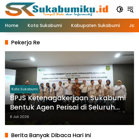
Langsung
ke
konten
Home
Kota Sukabumi
Kabupaten Sukabumi
Jaw
Pekerja Re
Kota Sukabumi
BPJS Ketenagakerjaan Sukabumi
Bentuk Agen Perisai di Seluruh
Kelurahan
8 Juli 2026
Berita Banyak Dibaca Hari Ini