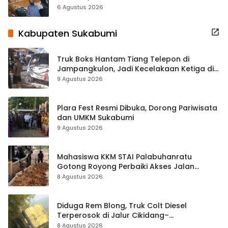
Terbuka Beri Data
6 Agustus 2026
Kabupaten Sukabumi
Truk Boks Hantam Tiang Telepon di
Jampangkulon, Jadi Kecelakaan Ketiga di
Titik yang Sama
9 Agustus 2026
Plara Fest Resmi Dibuka, Dorong Pariwisata
dan UMKM Sukabumi
9 Agustus 2026
Mahasiswa KKM STAI Palabuhanratu
Gotong Royong Perbaiki Akses Jalan
Majelis Ta’lim di Sagaranten
8 Agustus 2026
Diduga Rem Blong, Truk Colt Diesel
Terperosok di Jalur Cikidang–
Palabuhanratu
8 Agustus 2026