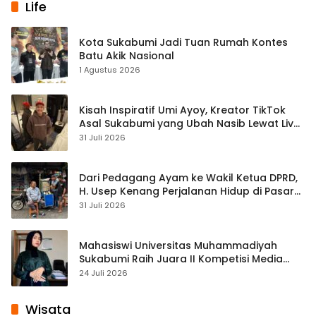
Life
Kota Sukabumi Jadi Tuan Rumah Kontes
Batu Akik Nasional
1 Agustus 2026
Kisah Inspiratif Umi Ayoy, Kreator TikTok
Asal Sukabumi yang Ubah Nasib Lewat Live
Streaming
31 Juli 2026
Dari Pedagang Ayam ke Wakil Ketua DPRD,
H. Usep Kenang Perjalanan Hidup di Pasar
Cisaat
31 Juli 2026
Mahasiswi Universitas Muhammadiyah
Sukabumi Raih Juara II Kompetisi Media
Pembelajaran Digital Tingkat Internasional
24 Juli 2026
Wisata