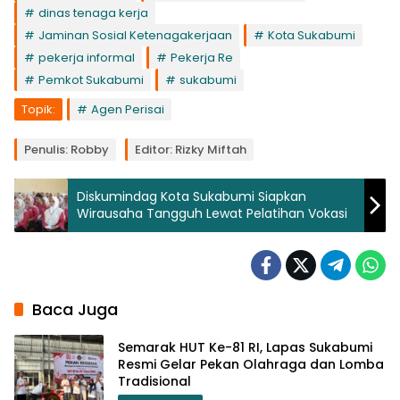
dinas tenaga kerja
Jaminan Sosial Ketenagakerjaan
Kota Sukabumi
pekerja informal
Pekerja Re
Pemkot Sukabumi
sukabumi
Topik:
Agen Perisai
Penulis: Robby
Editor: Rizky Miftah
Diskumindag Kota Sukabumi Siapkan
Wirausaha Tangguh Lewat Pelatihan Vokasi
Baca Juga
Semarak HUT Ke-81 RI, Lapas Sukabumi
Resmi Gelar Pekan Olahraga dan Lomba
Tradisional