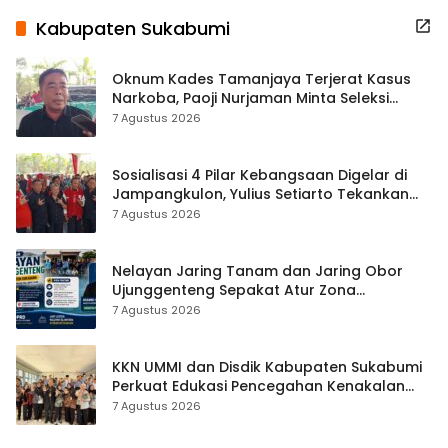
Kabupaten Sukabumi
Oknum Kades Tamanjaya Terjerat Kasus
Narkoba, Paoji Nurjaman Minta Seleksi
Calon Kades Diperketat
7 Agustus 2026
Sosialisasi 4 Pilar Kebangsaan Digelar di
Jampangkulon, Yulius Setiarto Tekankan
Pentingnya Persatuan
7 Agustus 2026
Nelayan Jaring Tanam dan Jaring Obor
Ujunggenteng Sepakat Atur Zona
Penangkapan
7 Agustus 2026
KKN UMMI dan Disdik Kabupaten Sukabumi
Perkuat Edukasi Pencegahan Kenakalan
Remaja di SMPN 2 Tegalbuleud
7 Agustus 2026