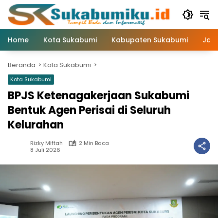
Langsung
ke
konten
Home
Kota Sukabumi
Kabupaten Sukabumi
Jaw
Beranda
Kota Sukabumi
Kota Sukabumi
BPJS Ketenagakerjaan Sukabumi
Bentuk Agen Perisai di Seluruh
Kelurahan
Rizky Miftah
2 Min Baca
8 Juli 2026