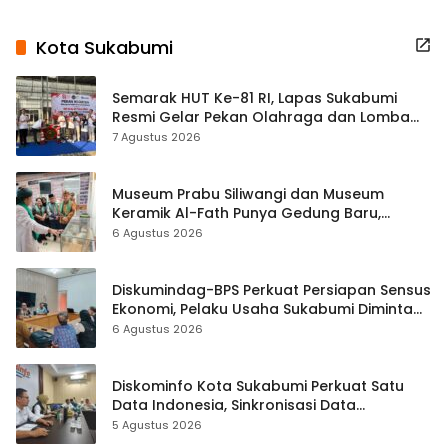
Kota Sukabumi
Semarak HUT Ke-81 RI, Lapas Sukabumi
Resmi Gelar Pekan Olahraga dan Lomba
Tradisional
7 Agustus 2026
Museum Prabu Siliwangi dan Museum
Keramik Al-Fath Punya Gedung Baru,
Hampir 500 Koleksi Dipisahkan
6 Agustus 2026
Diskumindag-BPS Perkuat Persiapan Sensus
Ekonomi, Pelaku Usaha Sukabumi Diminta
Terbuka Beri Data
6 Agustus 2026
Diskominfo Kota Sukabumi Perkuat Satu
Data Indonesia, Sinkronisasi Data
Kewilayahan Dikebut
5 Agustus 2026