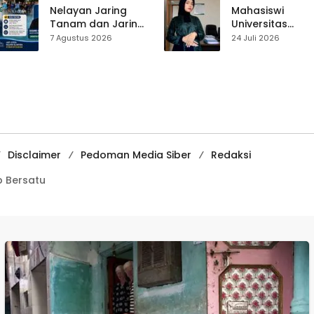
Tekankan
Pasar Cisaat
Nelayan Jaring
Mahasiswi
Pentingnya
Tanam dan Jaring
Universitas
Persatuan
Obor
Muhammadiyah
7 Agustus 2026
24 Juli 2026
Ujunggenteng
Sukabumi Raih
Sepakat Atur Zona
Juara II Kompeti
Penangkapan
Media
Pembelajaran
Digital Tingkat
Internasional
Disclaimer
Pedoman Media Siber
Redaksi
 Bersatu