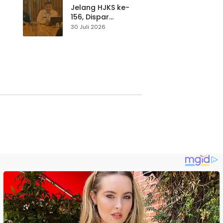
Waspada
Jelang HJKS ke-
156, Dispar
Kabupaten
30 Juli 2026
Sukabumi Perkuat
si
Promosi Wisata
Lewat Publikasi
Digital