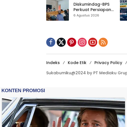
Hampir 500 Koleksi
Diskumindag-BPS
Dipisahkan
Perkuat Persiapan
Sensus Ekonomi,
6 Agustus 2026
Pelaku Usaha
Sukabumi Diminta
Terbuka Beri Data
Indeks
Kode Etik
Privacy Policy
Sukabumiku@2024 by PT Mediaku Grup