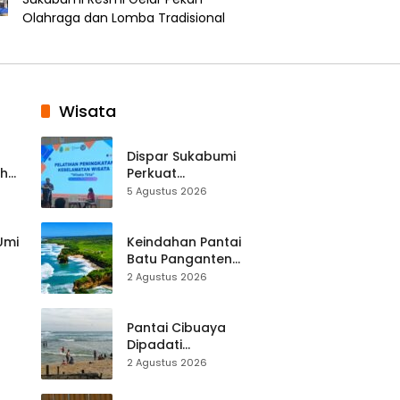
Olahraga dan Lomba Tradisional
Wisata
Dispar Sukabumi
ah
Perkuat
k
Keselamatan
5 Agustus 2026
Destinasi, SDM
Pariwisata Dibekali
Mitigasi hingga
 Umi
Keindahan Pantai
Teknik Evakuasi
Batu Panganten
Mulai Dilirik
2 Agustus 2026
Wisatawan Lokal
at
dan Luar Daerah
Pantai Cibuaya
Dipadati
Wisatawan,
2 Agustus 2026
Balawista Ingatkan
p di
Pengunjung Tetap