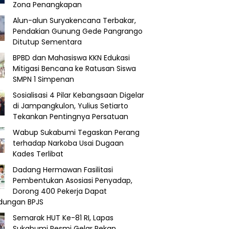
Zona Penangkapan
Alun-alun Suryakencana Terbakar,
Pendakian Gunung Gede Pangrango
Ditutup Sementara
BPBD dan Mahasiswa KKN Edukasi
Mitigasi Bencana ke Ratusan Siswa
SMPN 1 Simpenan
Sosialisasi 4 Pilar Kebangsaan Digelar
di Jampangkulon, Yulius Setiarto
Tekankan Pentingnya Persatuan
Wabup Sukabumi Tegaskan Perang
terhadap Narkoba Usai Dugaan
Kades Terlibat
Dadang Hermawan Fasilitasi
Pembentukan Asosiasi Penyadap,
Dorong 400 Pekerja Dapat
ndungan BPJS
Semarak HUT Ke-81 RI, Lapas
Sukabumi Resmi Gelar Pekan