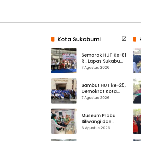
Kota Sukabumi
Semarak HUT Ke-81
RI, Lapas Sukabumi
Resmi Gelar Pekan
7 Agustus 2026
Olahraga dan
Lomba Tradisional
Sambut HUT ke-25,
Demokrat Kota
Sukabumi
7 Agustus 2026
Gelorakan
Gerakan Indonesia
ASRI Lewat Aksi
Museum Prabu
Bersih Masjid
Siliwangi dan
Agung
Museum Keramik
6 Agustus 2026
Al-Fath Punya
Gedung Baru,