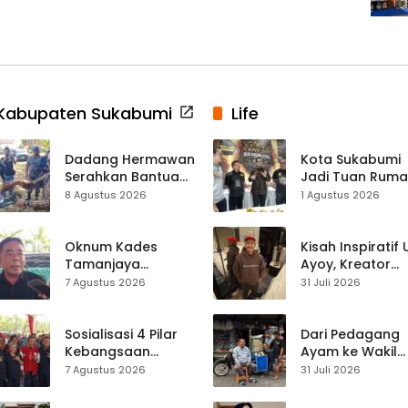
Kabupaten Sukabumi
Life
Dadang Hermawan
Kota Sukabumi
Serahkan Bantuan
Jadi Tuan Rum
Seragam
Kontes Batu Aki
8 Agustus 2026
1 Agustus 2026
Paskibraka
Nasional
Kecamatan
Ciracap
Oknum Kades
Kisah Inspiratif
Tamanjaya
Ayoy, Kreator
Terjerat Kasus
TikTok Asal
7 Agustus 2026
31 Juli 2026
Narkoba, Paoji
Sukabumi yang
Nurjaman Minta
Ubah Nasib Lew
Seleksi Calon
Live Streaming
Sosialisasi 4 Pilar
Dari Pedagang
Kades Diperketat
Kebangsaan
Ayam ke Wakil
Digelar di
Ketua DPRD, H.
7 Agustus 2026
31 Juli 2026
Jampangkulon,
Usep Kenang
Yulius Setiarto
Perjalanan Hidu