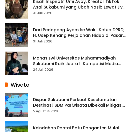
Kisah Inspiratif Umi Ayoy, Kreator TikTok
Asal Sukabumi yang Ubah Nasib Lewat Live
Streaming
31 Juli 2026
Dari Pedagang Ayam ke Wakil Ketua DPRD,
H. Usep Kenang Perjalanan Hidup di Pasar
Cisaat
31 Juli 2026
Mahasiswi Universitas Muhammadiyah
Sukabumi Raih Juara II Kompetisi Media
Pembelajaran Digital Tingkat Internasional
24 Juli 2026
Wisata
Dispar Sukabumi Perkuat Keselamatan
Destinasi, SDM Pariwisata Dibekali Mitigasi
hingga Teknik Evakuasi
5 Agustus 2026
Keindahan Pantai Batu Panganten Mulai