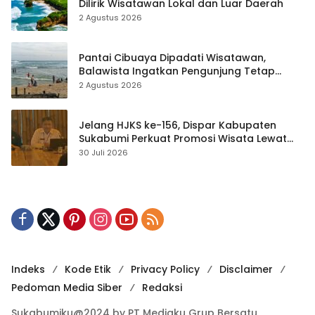
Dilirik Wisatawan Lokal dan Luar Daerah
2 Agustus 2026
Pantai Cibuaya Dipadati Wisatawan,
Balawista Ingatkan Pengunjung Tetap
Waspada
2 Agustus 2026
Jelang HJKS ke-156, Dispar Kabupaten
Sukabumi Perkuat Promosi Wisata Lewat
Publikasi Digital
30 Juli 2026
Indeks
Kode Etik
Privacy Policy
Disclaimer
Pedoman Media Siber
Redaksi
Sukabumiku@2024 by PT Mediaku Grup Bersatu