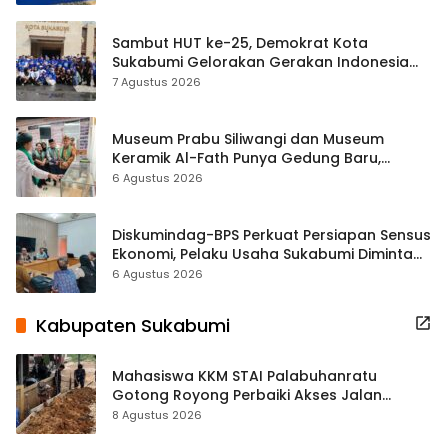
Sambut HUT ke-25, Demokrat Kota
Sukabumi Gelorakan Gerakan Indonesia
ASRI Lewat Aksi Bersih Masjid Agung
7 Agustus 2026
Museum Prabu Siliwangi dan Museum
Keramik Al-Fath Punya Gedung Baru,
Hampir 500 Koleksi Dipisahkan
6 Agustus 2026
Diskumindag-BPS Perkuat Persiapan Sensus
Ekonomi, Pelaku Usaha Sukabumi Diminta
Terbuka Beri Data
6 Agustus 2026
Kabupaten Sukabumi
Mahasiswa KKM STAI Palabuhanratu
Gotong Royong Perbaiki Akses Jalan
Majelis Ta’lim di Sagaranten
8 Agustus 2026