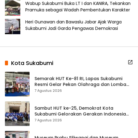
Wabup Sukabumi Buka LT I dan KANIRA, Tekankan
Pramuka sebagai Wadah Pembentukan Karakter
Heri Gunawan dan Bawaslu Jabar Ajak Warga
Sukabumi Jadi Garda Pengawas Demokrasi
Kota Sukabumi
Semarak HUT Ke-81 RI, Lapas Sukabumi
Resmi Gelar Pekan Olahraga dan Lomba
Tradisional
7 Agustus 2026
Sambut HUT ke-25, Demokrat Kota
Sukabumi Gelorakan Gerakan Indonesia
ASRI Lewat Aksi Bersih Masjid Agung
7 Agustus 2026
Museum Prabu Siliwangi dan Museum