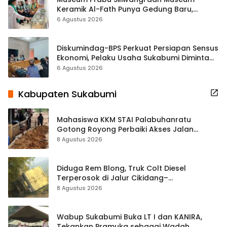
Keramik Al-Fath Punya Gedung Baru,
Hampir 500 Koleksi Dipisahkan
6 Agustus 2026
Diskumindag-BPS Perkuat Persiapan Sensus
Ekonomi, Pelaku Usaha Sukabumi Diminta
Terbuka Beri Data
6 Agustus 2026
Kabupaten Sukabumi
Mahasiswa KKM STAI Palabuhanratu
Gotong Royong Perbaiki Akses Jalan
Majelis Ta’lim di Sagaranten
8 Agustus 2026
Diduga Rem Blong, Truk Colt Diesel
Terperosok di Jalur Cikidang–
Palabuhanratu
8 Agustus 2026
Wabup Sukabumi Buka LT I dan KANIRA,
Tekankan Pramuka sebagai Wadah