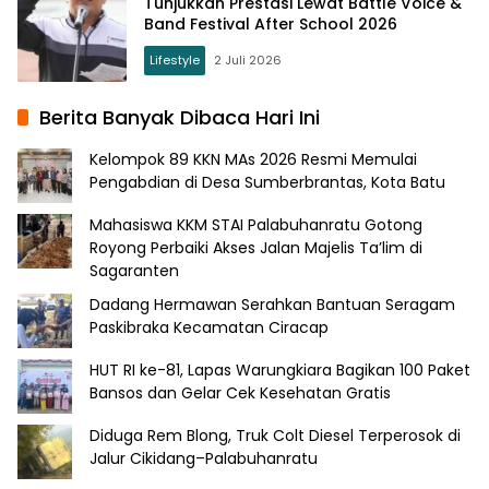
Tunjukkan Prestasi Lewat Battle Voice &
Band Festival After School 2026
Lifestyle
2 Juli 2026
Berita Banyak Dibaca Hari Ini
Kelompok 89 KKN MAs 2026 Resmi Memulai
Pengabdian di Desa Sumberbrantas, Kota Batu
Mahasiswa KKM STAI Palabuhanratu Gotong
Royong Perbaiki Akses Jalan Majelis Ta’lim di
Sagaranten
Dadang Hermawan Serahkan Bantuan Seragam
Paskibraka Kecamatan Ciracap
HUT RI ke-81, Lapas Warungkiara Bagikan 100 Paket
Bansos dan Gelar Cek Kesehatan Gratis
Diduga Rem Blong, Truk Colt Diesel Terperosok di
Jalur Cikidang–Palabuhanratu