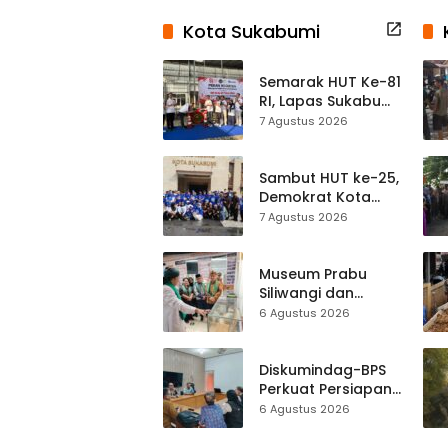
Kota Sukabumi
Semarak HUT Ke-81
RI, Lapas Sukabumi
Resmi Gelar Pekan
7 Agustus 2026
Olahraga dan
Lomba Tradisional
Sambut HUT ke-25,
Demokrat Kota
Sukabumi
7 Agustus 2026
Gelorakan
Gerakan Indonesia
ASRI Lewat Aksi
Museum Prabu
Bersih Masjid
Siliwangi dan
Agung
Museum Keramik
6 Agustus 2026
Al-Fath Punya
Gedung Baru,
Hampir 500 Koleksi
Diskumindag-BPS
Dipisahkan
Perkuat Persiapan
Sensus Ekonomi,
6 Agustus 2026
Pelaku Usaha
Sukabumi Diminta