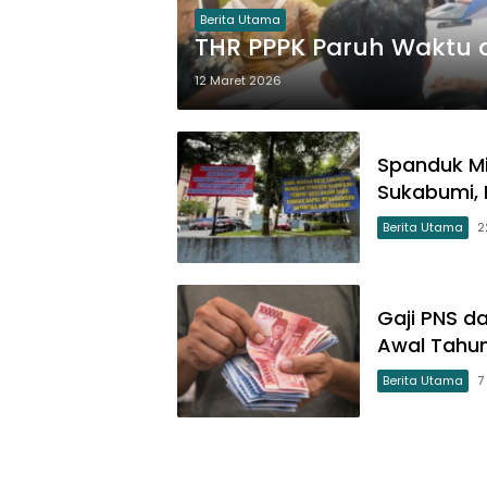
Berita Utama
THR PPPK Paruh Waktu d
12 Maret 2026
Spanduk Mis
Sukabumi,
Berita Utama
2
Gaji PNS d
Awal Tahun
Berita Utama
7