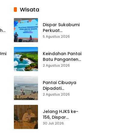
Wisata
Dispar Sukabumi
ah
Perkuat
k
Keselamatan
5 Agustus 2026
Destinasi, SDM
Pariwisata Dibekali
Mitigasi hingga
 Umi
Keindahan Pantai
Teknik Evakuasi
Batu Panganten
Mulai Dilirik
2 Agustus 2026
Wisatawan Lokal
at
dan Luar Daerah
Pantai Cibuaya
Dipadati
Wisatawan,
2 Agustus 2026
Balawista Ingatkan
p di
Pengunjung Tetap
Waspada
Jelang HJKS ke-
156, Dispar
Kabupaten
30 Juli 2026
Sukabumi Perkuat
si
Promosi Wisata