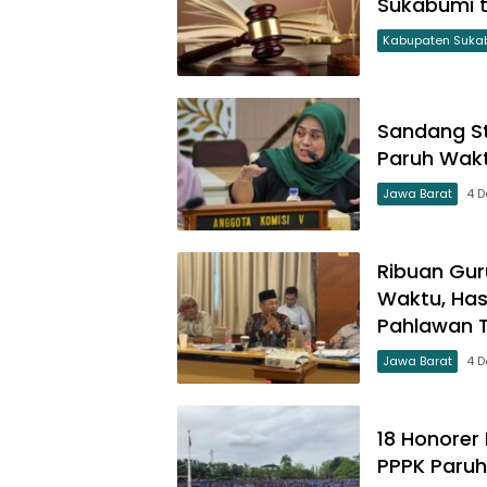
Sukabumi t
Kabupaten Suka
Sandang St
Paruh Wak
Jawa Barat
4 
Ribuan Gur
Waktu, Has
Pahlawan 
Jawa Barat
4 
18 Honorer
PPPK Paruh