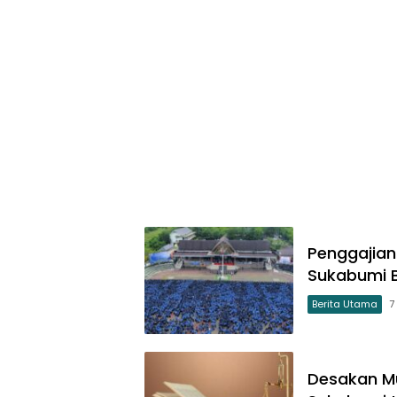
Penggajian
Sukabumi B
Berita Utama
7
Desakan Mu