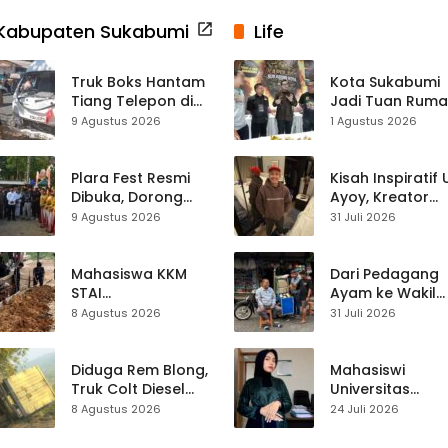
Kabupaten Sukabumi
Life
Truk Boks Hantam
Kota Sukabumi
Tiang Telepon di
Jadi Tuan Rum
Jampangkulon,
Kontes Batu Aki
9 Agustus 2026
1 Agustus 2026
Jadi Kecelakaan
Nasional
Ketiga di Titik yang
Sama
Plara Fest Resmi
Kisah Inspiratif
Dibuka, Dorong
Ayoy, Kreator
Pariwisata dan
TikTok Asal
9 Agustus 2026
31 Juli 2026
UMKM Sukabumi
Sukabumi yang
Ubah Nasib Lew
Live Streaming
Mahasiswa KKM
Dari Pedagang
STAI
Ayam ke Wakil
Palabuhanratu
Ketua DPRD, H.
8 Agustus 2026
31 Juli 2026
Gotong Royong
Usep Kenang
Perbaiki Akses
Perjalanan Hidu
Jalan Majelis Ta’lim
Pasar Cisaat
Diduga Rem Blong,
Mahasiswi
di Sagaranten
Truk Colt Diesel
Universitas
Terperosok di Jalur
Muhammadiyah
8 Agustus 2026
24 Juli 2026
Cikidang–
Sukabumi Raih
Palabuhanratu
Juara II Kompeti