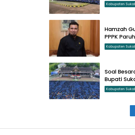
Kabupaten Suka
Hamzah Gur
PPPK Paru
Kabupaten Suka
Soal Besara
Bupati Su
Kabupaten Suka