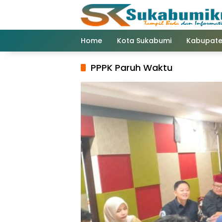
Langsung
ke
konten
Home
Kota Sukabumi
Kabupate
PPPK Paruh Waktu