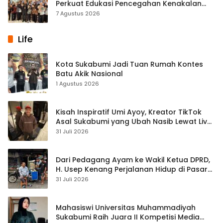
Perkuat Edukasi Pencegahan Kenakalan
Remaja di SMPN 2 Tegalbuleud
7 Agustus 2026
Life
Kota Sukabumi Jadi Tuan Rumah Kontes
Batu Akik Nasional
1 Agustus 2026
Kisah Inspiratif Umi Ayoy, Kreator TikTok
Asal Sukabumi yang Ubah Nasib Lewat Live
Streaming
31 Juli 2026
Dari Pedagang Ayam ke Wakil Ketua DPRD,
H. Usep Kenang Perjalanan Hidup di Pasar
Cisaat
31 Juli 2026
Mahasiswi Universitas Muhammadiyah
Sukabumi Raih Juara II Kompetisi Media