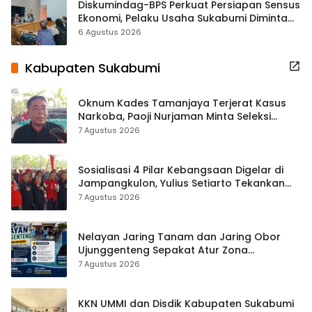
Diskumindag-BPS Perkuat Persiapan Sensus
Ekonomi, Pelaku Usaha Sukabumi Diminta
Terbuka Beri Data
6 Agustus 2026
Kabupaten Sukabumi
Oknum Kades Tamanjaya Terjerat Kasus
Narkoba, Paoji Nurjaman Minta Seleksi
Calon Kades Diperketat
7 Agustus 2026
Sosialisasi 4 Pilar Kebangsaan Digelar di
Jampangkulon, Yulius Setiarto Tekankan
Pentingnya Persatuan
7 Agustus 2026
Nelayan Jaring Tanam dan Jaring Obor
Ujunggenteng Sepakat Atur Zona
Penangkapan
7 Agustus 2026
KKN UMMI dan Disdik Kabupaten Sukabumi