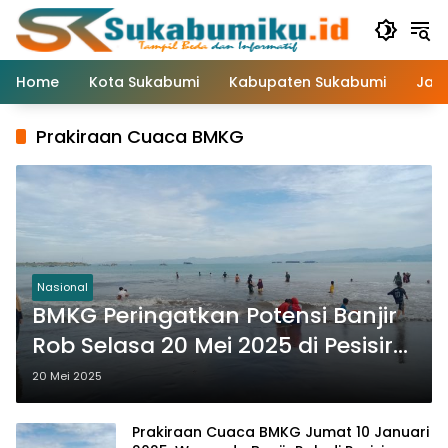
Langsung
ke
konten
Home
Kota Sukabumi
Kabupaten Sukabumi
Jaw
Prakiraan Cuaca BMKG
Nasional
BMKG Peringatkan Potensi Banjir
Rob Selasa 20 Mei 2025 di Pesisir
Kepulauan Wilayah Indonesia
20 Mei 2025
Prakiraan Cuaca BMKG Jumat 10 Januari