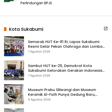
Perlindungan BPJS
Kota Sukabumi
Semarak HUT Ke-81 RI, Lapas Sukabumi
Resmi Gelar Pekan Olahraga dan Lomba
Tradisional
7 Agustus 2026
Sambut HUT ke-25, Demokrat Kota
Sukabumi Gelorakan Gerakan Indonesia
ASRI Lewat Aksi Bersih Masjid Agung
7 Agustus 2026
Museum Prabu Siliwangi dan Museum
Keramik Al-Fath Punya Gedung Baru,
Hampir 500 Koleksi Dipisahkan
6 Agustus 2026