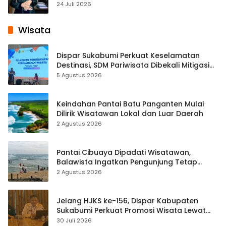
Pembelajaran Digital Tingkat Internasional
24 Juli 2026
Wisata
Dispar Sukabumi Perkuat Keselamatan
Destinasi, SDM Pariwisata Dibekali Mitigasi
hingga Teknik Evakuasi
5 Agustus 2026
Keindahan Pantai Batu Panganten Mulai
Dilirik Wisatawan Lokal dan Luar Daerah
2 Agustus 2026
Pantai Cibuaya Dipadati Wisatawan,
Balawista Ingatkan Pengunjung Tetap
Waspada
2 Agustus 2026
Jelang HJKS ke-156, Dispar Kabupaten
Sukabumi Perkuat Promosi Wisata Lewat
Publikasi Digital
30 Juli 2026