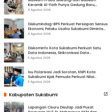
Keramik Al-Fath Punya Gedung Baru,
Hampir 500 Koleksi Dipisahkan
6 Agustus 2026
Diskumindag-BPS Perkuat Persiapan Sensus
Ekonomi, Pelaku Usaha Sukabumi Diminta
Terbuka Beri Data
6 Agustus 2026
Diskominfo Kota Sukabumi Perkuat Satu
Data Indonesia, Sinkronisasi Data
Kewilayahan Dikebut
5 Agustus 2026
Isu Polarisasi Jadi Sorotan, KNPI Kota
Sukabumi Ajak Pemuda Perkuat Nilai
Kebangsaan
5 Agustus 2026
Kabupaten Sukabumi
Lapangan Cisuru Disulap Jadi Pusat
Perayaan HUT RI, Mahasiswa KKM dan