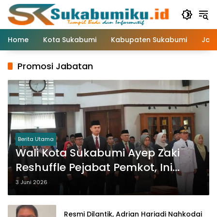
Langsung
ke
konten
Home
Kota Sukabumi
Kabupaten Sukabumi
Jaw
Promosi Jabatan
Berita Utama
Wali Kota Sukabumi Ayep Zaki
Reshuffle Pejabat Pemkot, Ini
Daftarnya!
3 Juni 2026
Resmi Dilantik, Adrian Hariadi Nahkodai