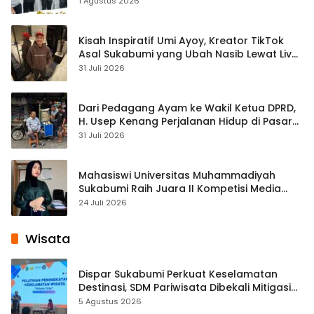
1 Agustus 2026
Kisah Inspiratif Umi Ayoy, Kreator TikTok
Asal Sukabumi yang Ubah Nasib Lewat Live
Streaming
31 Juli 2026
Dari Pedagang Ayam ke Wakil Ketua DPRD,
H. Usep Kenang Perjalanan Hidup di Pasar
Cisaat
31 Juli 2026
Mahasiswi Universitas Muhammadiyah
Sukabumi Raih Juara II Kompetisi Media
Pembelajaran Digital Tingkat Internasional
24 Juli 2026
Wisata
Dispar Sukabumi Perkuat Keselamatan
Destinasi, SDM Pariwisata Dibekali Mitigasi
hingga Teknik Evakuasi
5 Agustus 2026