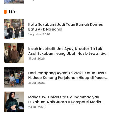
Life
Kota Sukabumi Jadi Tuan Rumah Kontes
Batu Akik Nasional
1 Agustus 2026
Kisah Inspiratif Umi Ayoy, Kreator TikTok
Asal Sukabumi yang Ubah Nasib Lewat Live
Streaming
31 Juli 2026
Dari Pedagang Ayam ke Wakil Ketua DPRD,
H. Usep Kenang Perjalanan Hidup di Pasar
Cisaat
31 Juli 2026
Mahasiswi Universitas Muhammadiyah
Sukabumi Raih Juara II Kompetisi Media
Pembelajaran Digital Tingkat Internasional
24 Juli 2026