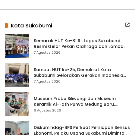
Kota Sukabumi
Semarak HUT Ke-81 RI, Lapas Sukabumi
Resmi Gelar Pekan Olahraga dan Lomba
Tradisional
7 Agustus 2026
Sambut HUT ke-25, Demokrat Kota
Sukabumi Gelorakan Gerakan Indonesia
ASRI Lewat Aksi Bersih Masjid Agung
7 Agustus 2026
Museum Prabu Siliwangi dan Museum
Keramik Al-Fath Punya Gedung Baru,
Hampir 500 Koleksi Dipisahkan
6 Agustus 2026
Diskumindag-BPS Perkuat Persiapan Sensus
Ekonomi, Pelaku Usaha Sukabumi Diminta