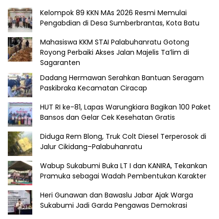
Kelompok 89 KKN MAs 2026 Resmi Memulai
Pengabdian di Desa Sumberbrantas, Kota Batu
Mahasiswa KKM STAI Palabuhanratu Gotong
Royong Perbaiki Akses Jalan Majelis Ta’lim di
Sagaranten
Dadang Hermawan Serahkan Bantuan Seragam
Paskibraka Kecamatan Ciracap
HUT RI ke-81, Lapas Warungkiara Bagikan 100 Paket
Bansos dan Gelar Cek Kesehatan Gratis
Diduga Rem Blong, Truk Colt Diesel Terperosok di
Jalur Cikidang–Palabuhanratu
Wabup Sukabumi Buka LT I dan KANIRA, Tekankan
Pramuka sebagai Wadah Pembentukan Karakter
Heri Gunawan dan Bawaslu Jabar Ajak Warga
Sukabumi Jadi Garda Pengawas Demokrasi