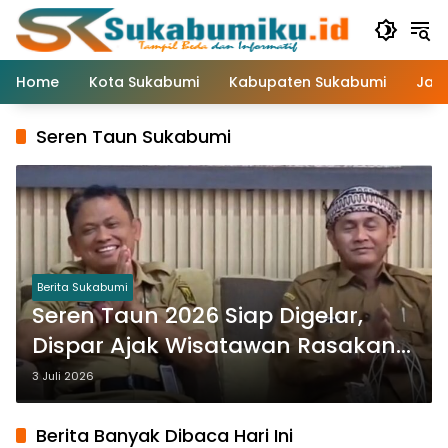
Langsung
ke
konten
Home
Kota Sukabumi
Kabupaten Sukabumi
Jaw
Seren Taun Sukabumi
Berita Sukabumi
Seren Taun 2026 Siap Digelar,
Dispar Ajak Wisatawan Rasakan
Tradisi Adat yang Jadi
3 Juli 2026
Kebanggaan Sukabumi
Berita Banyak Dibaca Hari Ini