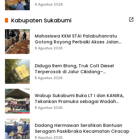
Terbuka Beri Data
6 Agustus 2026
Kabupaten Sukabumi
Mahasiswa KKM STAI Palabuhanratu
Gotong Royong Perbaiki Akses Jalan
Majelis Ta’lim di Sagaranten
8 Agustus 2026
Diduga Rem Blong, Truk Colt Diesel
Terperosok di Jalur Cikidang–
Palabuhanratu
8 Agustus 2026
Wabup Sukabumi Buka LT I dan KANIRA,
Tekankan Pramuka sebagai Wadah
Pembentukan Karakter
8 Agustus 2026
Dadang Hermawan Serahkan Bantuan
Seragam Paskibraka Kecamatan Ciracap
8 Agustus 2026