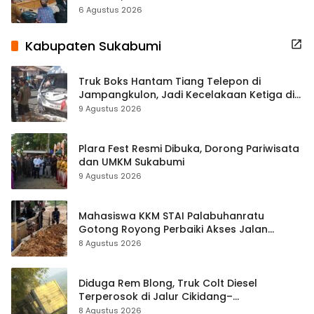
Terbuka Beri Data
6 Agustus 2026
Kabupaten Sukabumi
Truk Boks Hantam Tiang Telepon di
Jampangkulon, Jadi Kecelakaan Ketiga di
Titik yang Sama
9 Agustus 2026
Plara Fest Resmi Dibuka, Dorong Pariwisata
dan UMKM Sukabumi
9 Agustus 2026
Mahasiswa KKM STAI Palabuhanratu
Gotong Royong Perbaiki Akses Jalan
Majelis Ta’lim di Sagaranten
8 Agustus 2026
Diduga Rem Blong, Truk Colt Diesel
Terperosok di Jalur Cikidang–
Palabuhanratu
8 Agustus 2026