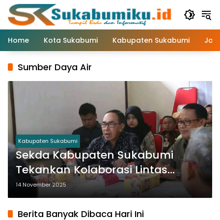
Langsung
ke
konten
Home
Kota Sukabumi
Kabupaten Sukabumi
Jaw
Sumber Daya Air
Kabupaten Sukabumi
Sekda Kabupaten Sukabumi
Tekankan Kolaborasi Lintas
Sektor untuk Kelola Sumber Daya
14 November 2025
Air
Berita Banyak Dibaca Hari Ini