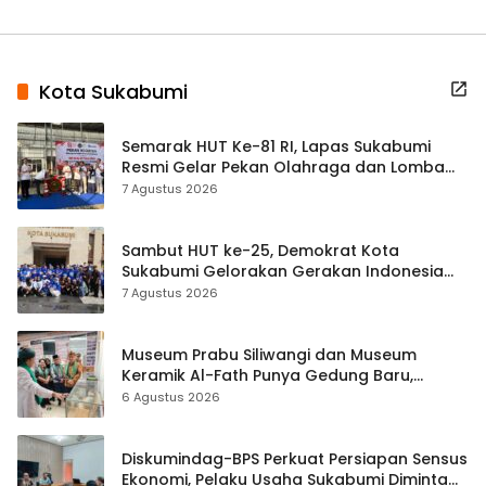
Kota Sukabumi
Semarak HUT Ke-81 RI, Lapas Sukabumi
Resmi Gelar Pekan Olahraga dan Lomba
Tradisional
7 Agustus 2026
Sambut HUT ke-25, Demokrat Kota
Sukabumi Gelorakan Gerakan Indonesia
ASRI Lewat Aksi Bersih Masjid Agung
7 Agustus 2026
Museum Prabu Siliwangi dan Museum
Keramik Al-Fath Punya Gedung Baru,
Hampir 500 Koleksi Dipisahkan
6 Agustus 2026
Diskumindag-BPS Perkuat Persiapan Sensus
Ekonomi, Pelaku Usaha Sukabumi Diminta