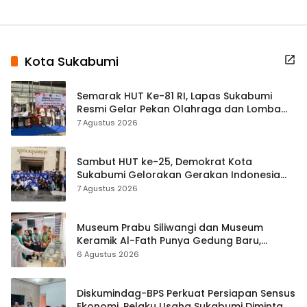
Kota Sukabumi
Semarak HUT Ke-81 RI, Lapas Sukabumi
Resmi Gelar Pekan Olahraga dan Lomba
Tradisional
7 Agustus 2026
Sambut HUT ke-25, Demokrat Kota
Sukabumi Gelorakan Gerakan Indonesia
ASRI Lewat Aksi Bersih Masjid Agung
7 Agustus 2026
Museum Prabu Siliwangi dan Museum
Keramik Al-Fath Punya Gedung Baru,
Hampir 500 Koleksi Dipisahkan
6 Agustus 2026
Diskumindag-BPS Perkuat Persiapan Sensus
Ekonomi, Pelaku Usaha Sukabumi Diminta