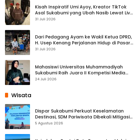
Kisah Inspiratif Umi Ayoy, Kreator TikTok
Asal Sukabumi yang Ubah Nasib Lewat Live
Streaming
31 Juli 2026
Dari Pedagang Ayam ke Wakil Ketua DPRD,
H. Usep Kenang Perjalanan Hidup di Pasar
Cisaat
31 Juli 2026
Mahasiswi Universitas Muhammadiyah
Sukabumi Raih Juara II Kompetisi Media
Pembelajaran Digital Tingkat Internasional
24 Juli 2026
Wisata
Dispar Sukabumi Perkuat Keselamatan
Destinasi, SDM Pariwisata Dibekali Mitigasi
hingga Teknik Evakuasi
5 Agustus 2026