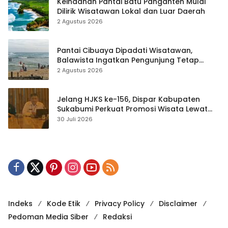
Keindahan Pantai Batu Panganten Mulai
Dilirik Wisatawan Lokal dan Luar Daerah
2 Agustus 2026
Pantai Cibuaya Dipadati Wisatawan,
Balawista Ingatkan Pengunjung Tetap
Waspada
2 Agustus 2026
Jelang HJKS ke-156, Dispar Kabupaten
Sukabumi Perkuat Promosi Wisata Lewat
Publikasi Digital
30 Juli 2026
Indeks
Kode Etik
Privacy Policy
Disclaimer
Pedoman Media Siber
Redaksi