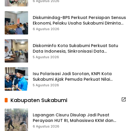
Hampir 500 Koleksi Dipisahkan
6 Agustus 2026
Diskumindag-BPS Perkuat Persiapan Sensus
Ekonomi, Pelaku Usaha Sukabumi Diminta
Terbuka Beri Data
6 Agustus 2026
Diskominfo Kota Sukabumi Perkuat Satu
Data Indonesia, Sinkronisasi Data
Kewilayahan Dikebut
5 Agustus 2026
Isu Polarisasi Jadi Sorotan, KNPI Kota
Sukabumi Ajak Pemuda Perkuat Nilai
Kebangsaan
5 Agustus 2026
Kabupaten Sukabumi
Lapangan Cisuru Disulap Jadi Pusat
Perayaan HUT RI, Mahasiswa KKM dan
Warga Satukan Tenaga
6 Agustus 2026