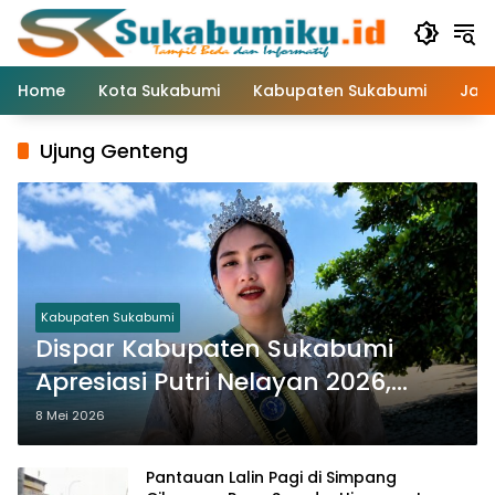
Langsung
ke
konten
Home
Kota Sukabumi
Kabupaten Sukabumi
Jaw
Ujung Genteng
Kabupaten Sukabumi
Dispar Kabupaten Sukabumi
Apresiasi Putri Nelayan 2026,
Dorong Promosi Wisata Pesisir
8 Mei 2026
Pantauan Lalin Pagi di Simpang