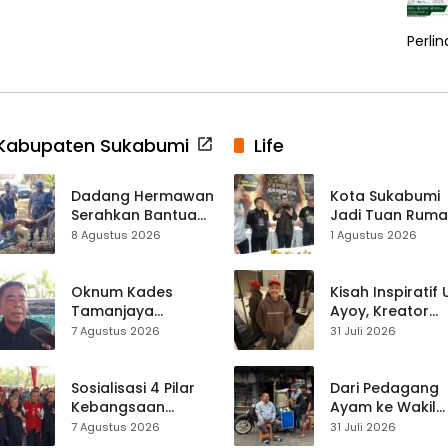
Perli
Kabupaten Sukabumi
Life
Dadang Hermawan
Kota Sukabumi
Serahkan Bantuan
Jadi Tuan Rum
Seragam
Kontes Batu Aki
8 Agustus 2026
1 Agustus 2026
Paskibraka
Nasional
Kecamatan
Ciracap
Oknum Kades
Kisah Inspiratif
Tamanjaya
Ayoy, Kreator
Terjerat Kasus
TikTok Asal
7 Agustus 2026
31 Juli 2026
Narkoba, Paoji
Sukabumi yang
Nurjaman Minta
Ubah Nasib Lew
Seleksi Calon
Live Streaming
Sosialisasi 4 Pilar
Dari Pedagang
Kades Diperketat
Kebangsaan
Ayam ke Wakil
Digelar di
Ketua DPRD, H.
7 Agustus 2026
31 Juli 2026
Jampangkulon,
Usep Kenang