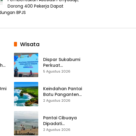
Dorong 400 Pekerja Dapat
ndungan BPJS
Wisata
Dispar Sukabumi
ah
Perkuat
k
Keselamatan
5 Agustus 2026
Destinasi, SDM
Pariwisata Dibekali
Mitigasi hingga
 Umi
Keindahan Pantai
Teknik Evakuasi
Batu Panganten
Mulai Dilirik
2 Agustus 2026
Wisatawan Lokal
at
dan Luar Daerah
Pantai Cibuaya
Dipadati
Wisatawan,
2 Agustus 2026
Balawista Ingatkan