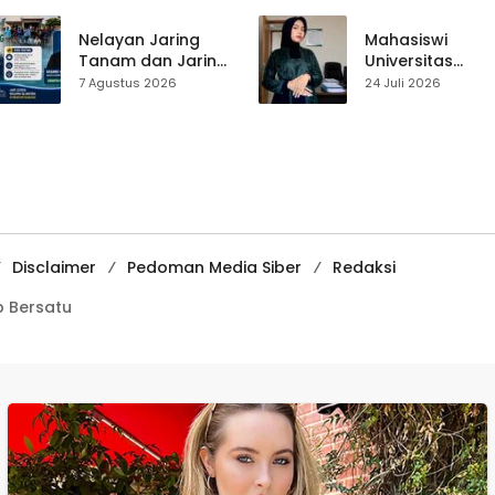
Yulius Setiarto
Perjalanan Hidu
Tekankan
Pasar Cisaat
Nelayan Jaring
Mahasiswi
Pentingnya
Tanam dan Jaring
Universitas
Persatuan
Obor
Muhammadiyah
7 Agustus 2026
24 Juli 2026
Ujunggenteng
Sukabumi Raih
Sepakat Atur Zona
Juara II Kompeti
Penangkapan
Media
Pembelajaran
Digital Tingkat
Internasional
Disclaimer
Pedoman Media Siber
Redaksi
 Bersatu