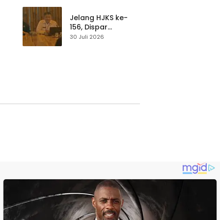
p di
Pengunjung Tetap
Waspada
Jelang HJKS ke-
156, Dispar
Kabupaten
30 Juli 2026
Sukabumi Perkuat
si
Promosi Wisata
Lewat Publikasi
Digital