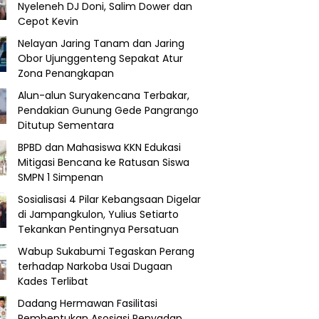
Nyeleneh DJ Doni, Salim Dower dan
Cepot Kevin
Nelayan Jaring Tanam dan Jaring
Obor Ujunggenteng Sepakat Atur
Zona Penangkapan
Alun-alun Suryakencana Terbakar,
Pendakian Gunung Gede Pangrango
Ditutup Sementara
BPBD dan Mahasiswa KKN Edukasi
Mitigasi Bencana ke Ratusan Siswa
SMPN 1 Simpenan
Sosialisasi 4 Pilar Kebangsaan Digelar
di Jampangkulon, Yulius Setiarto
Tekankan Pentingnya Persatuan
Wabup Sukabumi Tegaskan Perang
terhadap Narkoba Usai Dugaan
Kades Terlibat
Dadang Hermawan Fasilitasi
Pembentukan Asosiasi Penyadap,