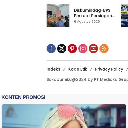
Gedung Baru,
Hampir 500 Koleksi
Diskumindag-BPS
Dipisahkan
Perkuat Persiapan
Sensus Ekonomi,
6 Agustus 2026
Pelaku Usaha
Sukabumi Diminta
Terbuka Beri Data
Indeks
Kode Etik
Privacy Policy
Sukabumiku@2024 by PT Mediaku Grup