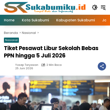
Langsung
ke
konten
Home
Kota Sukabumi
Kabupaten Sukabumi
Jaw
Beranda
Nasional
Nasional
Tiket Pesawat Libur Sekolah Bebas
PPN hingga 5 Juli 2026
Yosep Taryawan
2 Min Baca
25 Juni 2026