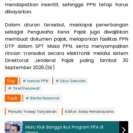
mendapatkan insentif, sehingga PPN tetap harus
dibayarkan.
Dalam aturan tersebut, maskapai penerbangan
sebagai Pengusaha Kena Pajak juga diwajibkan
membuat dokumen pajak, melaporkan fasilitas PPN
DTP dalam SPT Masa PPN, serta menyampaikan
rincian transaksi secara elektronik melalui sistem
Direktorat Jenderal Pajak paling lambat 30
September 2026.(SE)
Tag:
bebas PPN
Libur Sekolah
Tiket Pesawat
Topik:
Berita Nasional
Penulis: Yosep Taryawan
Editor: Asep Hendrayana
Marc Klok Bangga Ikut Program FIFA di
Miami