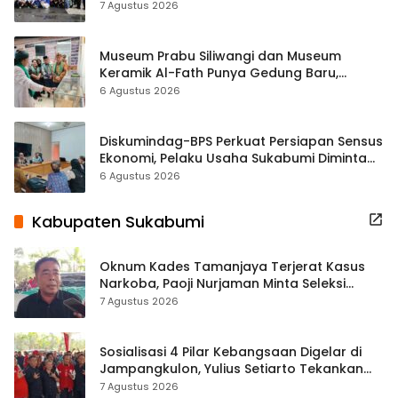
ASRI Lewat Aksi Bersih Masjid Agung
7 Agustus 2026
Museum Prabu Siliwangi dan Museum
Keramik Al-Fath Punya Gedung Baru,
Hampir 500 Koleksi Dipisahkan
6 Agustus 2026
Diskumindag-BPS Perkuat Persiapan Sensus
Ekonomi, Pelaku Usaha Sukabumi Diminta
Terbuka Beri Data
6 Agustus 2026
Kabupaten Sukabumi
Oknum Kades Tamanjaya Terjerat Kasus
Narkoba, Paoji Nurjaman Minta Seleksi
Calon Kades Diperketat
7 Agustus 2026
Sosialisasi 4 Pilar Kebangsaan Digelar di
Jampangkulon, Yulius Setiarto Tekankan
Pentingnya Persatuan
7 Agustus 2026