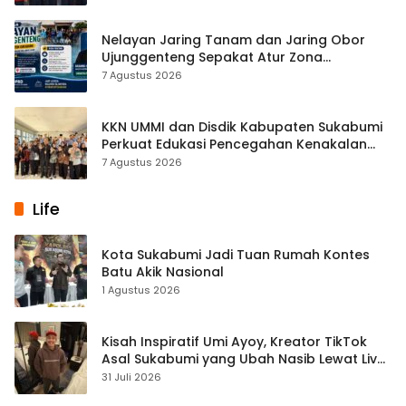
Nelayan Jaring Tanam dan Jaring Obor
Ujunggenteng Sepakat Atur Zona
Penangkapan
7 Agustus 2026
KKN UMMI dan Disdik Kabupaten Sukabumi
Perkuat Edukasi Pencegahan Kenakalan
Remaja di SMPN 2 Tegalbuleud
7 Agustus 2026
Life
Kota Sukabumi Jadi Tuan Rumah Kontes
Batu Akik Nasional
1 Agustus 2026
Kisah Inspiratif Umi Ayoy, Kreator TikTok
Asal Sukabumi yang Ubah Nasib Lewat Live
Streaming
31 Juli 2026