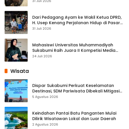
Streaming
31 Juli 2026
Dari Pedagang Ayam ke Wakil Ketua DPRD,
H. Usep Kenang Perjalanan Hidup di Pasar
Cisaat
31 Juli 2026
Mahasiswi Universitas Muhammadiyah
Sukabumi Raih Juara II Kompetisi Media
Pembelajaran Digital Tingkat Internasional
24 Juli 2026
Wisata
Dispar Sukabumi Perkuat Keselamatan
Destinasi, SDM Pariwisata Dibekali Mitigasi
hingga Teknik Evakuasi
5 Agustus 2026
Keindahan Pantai Batu Panganten Mulai
Dilirik Wisatawan Lokal dan Luar Daerah
2 Agustus 2026