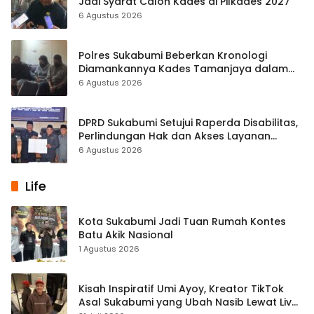
Jadi Syarat Calon Kades di Pilkades 2027
6 Agustus 2026
Polres Sukabumi Beberkan Kronologi
Diamankannya Kades Tamanjaya dalam
Kasus Sabu
6 Agustus 2026
DPRD Sukabumi Setujui Raperda Disabilitas,
Perlindungan Hak dan Akses Layanan
Diperkuat
6 Agustus 2026
Life
Kota Sukabumi Jadi Tuan Rumah Kontes
Batu Akik Nasional
1 Agustus 2026
Kisah Inspiratif Umi Ayoy, Kreator TikTok
Asal Sukabumi yang Ubah Nasib Lewat Live