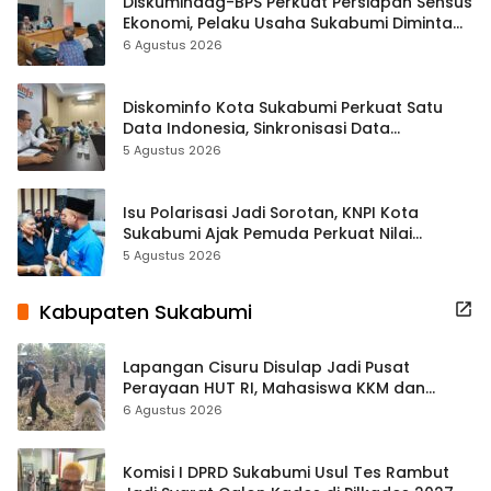
Diskumindag-BPS Perkuat Persiapan Sensus
Ekonomi, Pelaku Usaha Sukabumi Diminta
Terbuka Beri Data
6 Agustus 2026
Diskominfo Kota Sukabumi Perkuat Satu
Data Indonesia, Sinkronisasi Data
Kewilayahan Dikebut
5 Agustus 2026
Isu Polarisasi Jadi Sorotan, KNPI Kota
Sukabumi Ajak Pemuda Perkuat Nilai
Kebangsaan
5 Agustus 2026
Kabupaten Sukabumi
Lapangan Cisuru Disulap Jadi Pusat
Perayaan HUT RI, Mahasiswa KKM dan
Warga Satukan Tenaga
6 Agustus 2026
Komisi I DPRD Sukabumi Usul Tes Rambut