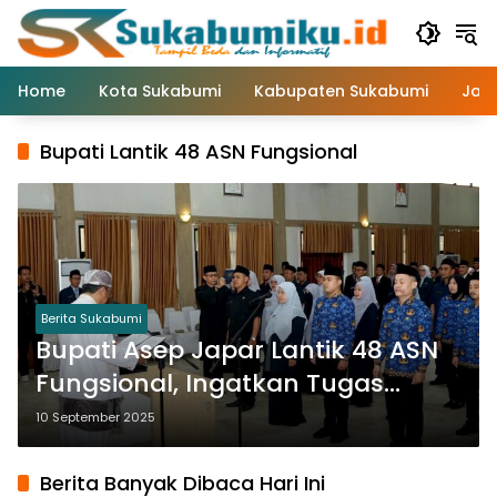
Langsung
ke
konten
Home
Kota Sukabumi
Kabupaten Sukabumi
Jaw
Bupati Lantik 48 ASN Fungsional
Berita Sukabumi
Bupati Asep Japar Lantik 48 ASN
Fungsional, Ingatkan Tugas
Utama: Melayani Masyarakat
10 September 2025
Berita Banyak Dibaca Hari Ini