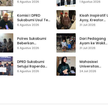
Perayaan HUT RI,
Kontes Batu Aki
6 Agustus 2026
1 Agustus 2026
Mahasiswa KKM
Nasional
dan Warga
Satukan Tenaga
Komisi I DPRD
Kisah Inspiratif
Sukabumi Usul Tes
Ayoy, Kreator
Rambut Jadi
TikTok Asal
6 Agustus 2026
31 Juli 2026
Syarat Calon
Sukabumi yang
Kades di Pilkades
Ubah Nasib Lew
2027
Live Streaming
Polres Sukabumi
Dari Pedagang
Beberkan
Ayam ke Wakil
Kronologi
Ketua DPRD, H.
6 Agustus 2026
31 Juli 2026
Diamankannya
Usep Kenang
Kades Tamanjaya
Perjalanan Hidu
dalam Kasus Sabu
Pasar Cisaat
DPRD Sukabumi
Mahasiswi
Setujui Raperda
Universitas
Disabilitas,
Muhammadiyah
6 Agustus 2026
24 Juli 2026
Perlindungan Hak
Sukabumi Raih
dan Akses Layanan
Juara II Kompeti
Diperkuat
Media
Pembelajaran
Digital Tingkat
Internasional