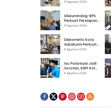
Museum Keramik
6 Agustus 2026
Al-Fath Punya
Gedung Baru,
Hampir 500 Koleksi
Diskumindag-BPS
Dipisahkan
Perkuat Persiapan
Sensus Ekonomi,
6 Agustus 2026
Pelaku Usaha
Sukabumi Diminta
Terbuka Beri Data
Diskominfo Kota
Sukabumi Perkuat
Satu Data
5 Agustus 2026
Indonesia,
Sinkronisasi Data
Kewilayahan
Isu Polarisasi Jadi
Dikebut
Sorotan, KNPI Kota
Sukabumi Ajak
5 Agustus 2026
Pemuda Perkuat
Nilai Kebangsaan