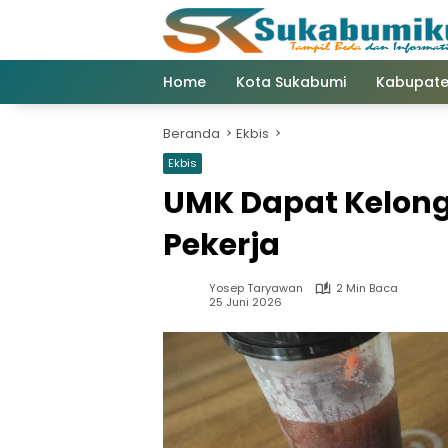
Langsung
ke
konten
Home
Kota Sukabumi
Kabupate
Beranda
Ekbis
Ekbis
UMK Dapat Kelong
Pekerja
Yosep Taryawan
2 Min Baca
25 Juni 2026