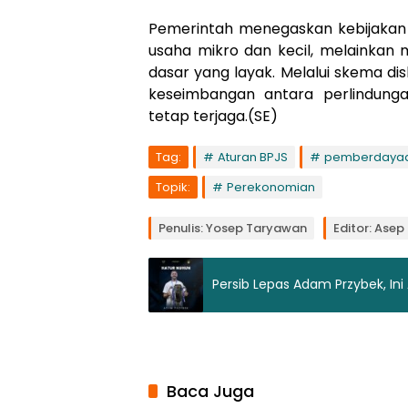
Pemerintah menegaskan kebijakan 
usaha mikro dan kecil, melainkan
dasar yang layak. Melalui skema di
keseimbangan antara perlindung
tetap terjaga.(SE)
Tag:
Aturan BPJS
pemberdaya
Topik:
Perekonomian
Penulis: Yosep Taryawan
Editor: Ase
Persib Lepas Adam Przybek, Ini
Baca Juga