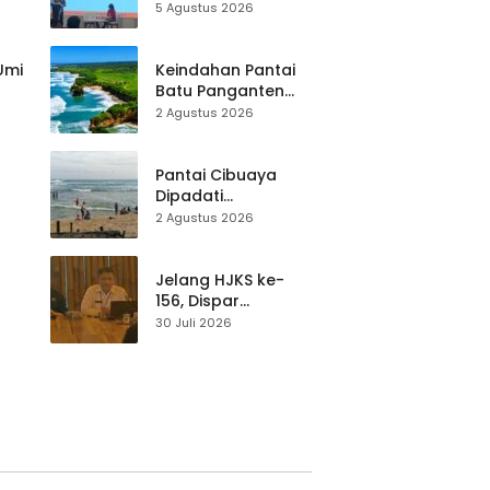
k
Keselamatan
5 Agustus 2026
Destinasi, SDM
Pariwisata Dibekali
Mitigasi hingga
 Umi
Keindahan Pantai
Teknik Evakuasi
Batu Panganten
Mulai Dilirik
2 Agustus 2026
Wisatawan Lokal
at
dan Luar Daerah
Pantai Cibuaya
Dipadati
Wisatawan,
2 Agustus 2026
Balawista Ingatkan
p di
Pengunjung Tetap
Waspada
Jelang HJKS ke-
156, Dispar
Kabupaten
30 Juli 2026
Sukabumi Perkuat
si
Promosi Wisata
Lewat Publikasi
Digital