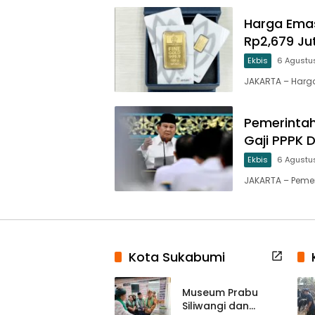
Harga Emas
Rp2,679 Ju
Ekbis
6 Agustu
JAKARTA – Har
Pemerintah
Gaji PPPK 
Ekbis
6 Agustu
JAKARTA – Peme
Kota Sukabumi
Museum Prabu
Siliwangi dan