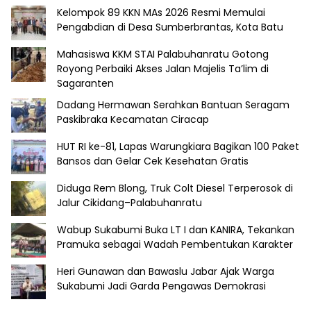
Kelompok 89 KKN MAs 2026 Resmi Memulai
Pengabdian di Desa Sumberbrantas, Kota Batu
Mahasiswa KKM STAI Palabuhanratu Gotong
Royong Perbaiki Akses Jalan Majelis Ta’lim di
Sagaranten
Dadang Hermawan Serahkan Bantuan Seragam
Paskibraka Kecamatan Ciracap
HUT RI ke-81, Lapas Warungkiara Bagikan 100 Paket
Bansos dan Gelar Cek Kesehatan Gratis
Diduga Rem Blong, Truk Colt Diesel Terperosok di
Jalur Cikidang–Palabuhanratu
Wabup Sukabumi Buka LT I dan KANIRA, Tekankan
Pramuka sebagai Wadah Pembentukan Karakter
Heri Gunawan dan Bawaslu Jabar Ajak Warga
Sukabumi Jadi Garda Pengawas Demokrasi