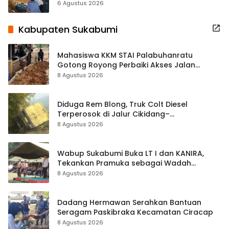
Terbuka Beri Data
6 Agustus 2026
Kabupaten Sukabumi
Mahasiswa KKM STAI Palabuhanratu
Gotong Royong Perbaiki Akses Jalan
Majelis Ta’lim di Sagaranten
8 Agustus 2026
Diduga Rem Blong, Truk Colt Diesel
Terperosok di Jalur Cikidang–
Palabuhanratu
8 Agustus 2026
Wabup Sukabumi Buka LT I dan KANIRA,
Tekankan Pramuka sebagai Wadah
Pembentukan Karakter
8 Agustus 2026
Dadang Hermawan Serahkan Bantuan
Seragam Paskibraka Kecamatan Ciracap
8 Agustus 2026