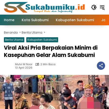
Langsung
ke
konten
Home
Kota Sukabumi
Kabupaten Sukabumi
Jaw
Beranda
Berita Utama
Berita Utama
Kabupaten Sukabumi
Viral Aksi Pria Berpakaian Minim di
Kasepuhan Gelar Alam Sukabumi
Mulvi M Noor
2 Min Baca
13 April 2026