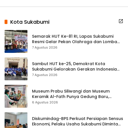
Kota Sukabumi
Semarak HUT Ke-81 RI, Lapas Sukabumi
Resmi Gelar Pekan Olahraga dan Lomba
Tradisional
7 Agustus 2026
Sambut HUT ke-25, Demokrat Kota
Sukabumi Gelorakan Gerakan Indonesia
ASRI Lewat Aksi Bersih Masjid Agung
7 Agustus 2026
Museum Prabu Siliwangi dan Museum
Keramik Al-Fath Punya Gedung Baru,
Hampir 500 Koleksi Dipisahkan
6 Agustus 2026
Diskumindag-BPS Perkuat Persiapan Sensus
Ekonomi, Pelaku Usaha Sukabumi Diminta