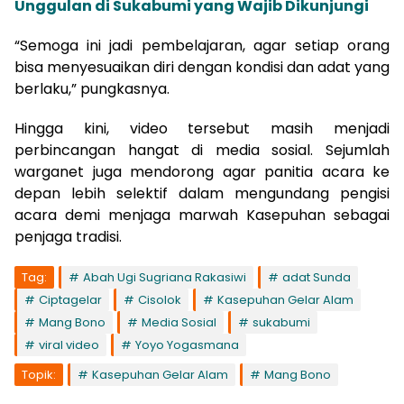
Unggulan di Sukabumi yang Wajib Dikunjungi
“Semoga ini jadi pembelajaran, agar setiap orang
bisa menyesuaikan diri dengan kondisi dan adat yang
berlaku,” pungkasnya.
Hingga kini, video tersebut masih menjadi
perbincangan hangat di media sosial. Sejumlah
warganet juga mendorong agar panitia acara ke
depan lebih selektif dalam mengundang pengisi
acara demi menjaga marwah Kasepuhan sebagai
penjaga tradisi.
Tag:
Abah Ugi Sugriana Rakasiwi
adat Sunda
Ciptagelar
Cisolok
Kasepuhan Gelar Alam
Mang Bono
Media Sosial
sukabumi
viral video
Yoyo Yogasmana
Topik:
Kasepuhan Gelar Alam
Mang Bono