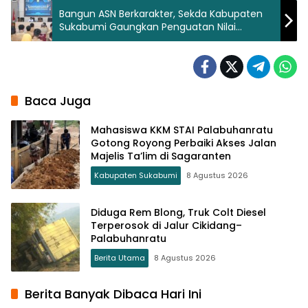
Bangun ASN Berkarakter, Sekda Kabupaten
Sukabumi Gaungkan Penguatan Nilai
Spiritual
Baca Juga
Mahasiswa KKM STAI Palabuhanratu
Gotong Royong Perbaiki Akses Jalan
Majelis Ta’lim di Sagaranten
Kabupaten Sukabumi
8 Agustus 2026
Diduga Rem Blong, Truk Colt Diesel
Terperosok di Jalur Cikidang–
Palabuhanratu
Berita Utama
8 Agustus 2026
Berita Banyak Dibaca Hari Ini